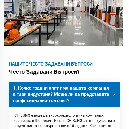
НАШИТЕ ЧЕСТО ЗАДАВАНИ ВЪПРОСИ
Често Задавани Въпроси?
1. Колко години опит има вашата компания
в тази индустрия? Може ли да представите
професионалния си опит?
CHISUNG е водеща високотехнологична компания,
базирана в Шенджън, Китай. CHISUNG активно участва в
индустрията за сигурност вече 18 години. Компанията