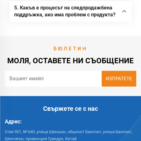
5. Какъв е процесът на следпродажбена
поддръжка, ако има проблем с продукта?
БЮЛЕТИН
МОЛЯ, ОСТАВЕТЕ НИ СЪОБЩЕНИЕ
Свържете се с нас
Адрес:
Стая 501, № 640, улица Шеншан, общност Баолонг, улица Баолонг,
Шенчжън, провинция Гуандун, Китай