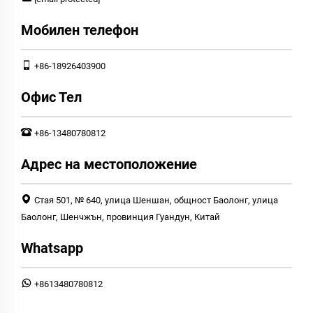
Мобилен телефон
+86-18926403900
Офис Тел
+86-13480780812
Адрес на местоположение
Стая 501, № 640, улица Шеншан, общност Баолонг, улица
Баолонг, Шенчжън, провинция Гуандун, Китай
Whatsapp
+8613480780812