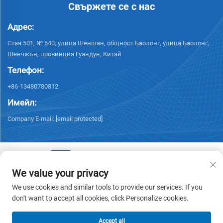
Свържете се с нас
Адрес:
Стая 501, № 640, улица Шеншан, общност Баолонг, улица Баолонг,
Шенчжън, провинция Гуандун, Китай
Телефон:
+86-13480780812
Имейл:
Company E-mail:
[email protected]
We value your privacy
© 2026 Chisung Intelligence Technology (Shenzhen) Co., Limited. Всички
We use cookies and similar tools to provide our services. If you
права запазени. -
Политика за поверителност
don't want to accept all cookies, click Personalize cookies.
Accept all