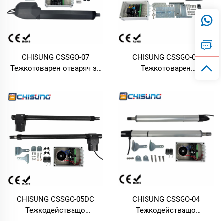
двигател за порти,
DC24V, съвместим със
съвместим със слънчеви
слънчеви панели,
панели, подходящ за
алуминиев двигател за
входни порти на малки
порти с вграден
вили
електронен крайно
положение
CHISUNG CSSGO-07
CHISUNG CSSGO-06
превключвател за порти
Тежкотоварен отваряч за
Тежкотоварен
на вили и дворове
люлеещи се порти, 500 кг,
автоматичен отваряч за
максимална дължина на
люлеещи се порти, 500 кг,
еднокрила порта 5 м, тяга
4 м, еднокрила, тяга 3000
3000 N, автоматичен
N, двигател AC220V/110V
двигател за порти,
за прекалено големи и
устойчив на вятър, за
тежки порти
прекалено големи порти
CHISUNG CSSGO-05DC
CHISUNG CSSGO-04
Тежкодействащо
Тежкодействащо
устройство за отваряне на
устройство за отваряне на