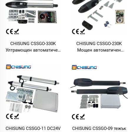
CHISUNG CSSGO-330K
CHISUNG CSSGO-230K
Ултрамощен автоматичен
Мощен автоматичен
комплект за отваряне на
комплект за отваряне на
крилати порти | Макс. 500
крилати порти | Макс. 400
кг, 4 м, единично крило,
кг, 3 м, единично крило,
постояннотоков двигател
постояннотоков
24 V за промишлени
електрически двигател 24
крилати порти и порти за
V за големи вили и
луксозни вили
комерсиални порти от
ковано желязо
CHISUNG CSSGO-11 DC24V
CHISUNG CSSGO-09 тежък