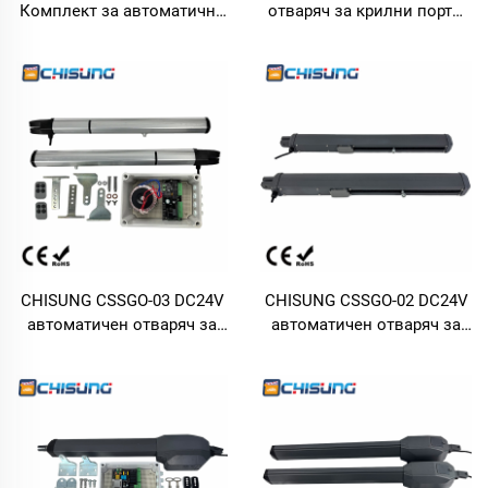
Комплект за автоматично
отваряч за крилни порти,
отваряне на люкови
макс. тегло 300 кг / 500 кг
портали | Тежкодействащ
за единично крило,
електромотор за портали
ширина на портата 3,5 м /
с товароносимост до 200
4 м, вградени електронен
кг на крило, подходящ за
крайно положение
вили и жилищни сгради с
превключвател и
двукрили люкови портали
суперкондензатор,
автоматичен двигател за
порти с двойно
захранване DC24V /
AC220V
CHISUNG CSSGO-03 DC24V
CHISUNG CSSGO-02 DC24V
автоматичен отваряч за
автоматичен отваряч за
крилни порти, макс. тегло
крилни порти с ниско
200 кг, дължина на
монтиране, макс. тегло 250
крилото 2 м, единично
кг, дължина на крилото 2,5
крило, самоблокиращ се
м, единично крило, тяга
вал с тяга 350 N, лека
400 N, постояннотоков
конструкция, алуминиев
двигател с напрежение