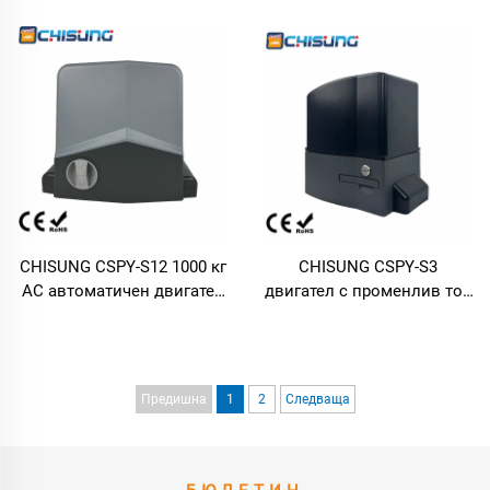
люлеещи се порти, 500 кг /
люлеещи се порти за 3,5 м,
3,0 м за еднокрила порта,
250 кг, еднокрила порта,
постояннотоково
автоматичен двигател за
напрежение 24 V, 70 W с
порти с постоянно
тяга 1800 N, съвместимо
напрежение 24 V, с
със слънчеви панели и
функция ARS за отскок,
батерии за порти на
съвместим с Bluetooth/
входовете към вили
безжична мрежа (WiFi)/
слънчеви панели
CHISUNG CSPY-S12 1000 кг
CHISUNG CSPY-S3
AC автоматичен двигател
двигател с променлив ток
за плъзгащи се порти,
за тежки условия на
тежък тип, с функция
работа, 1000 кг/12 м
противозатискане и
промишлен двигател за
водонепроницаем дизайн
плъзгащи се порти от лито
Предишна
1
2
Следваща
алуминиево сплав, с
функция „мек старт“,
подходящ за вили и
промишлени обекти