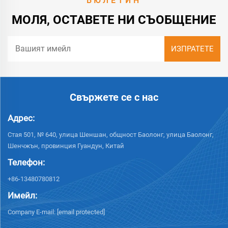
БЮЛЕТИН
МОЛЯ, ОСТАВЕТЕ НИ СЪОБЩЕНИЕ
Свържете се с нас
Адрес:
Стая 501, № 640, улица Шеншан, общност Баолонг, улица Баолонг,
Шенчжън, провинция Гуандун, Китай
Телефон:
+86-13480780812
Имейл:
Company E-mail:
[email protected]