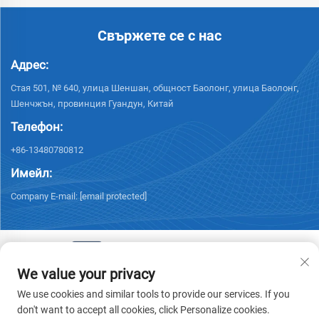
Свържете се с нас
Адрес:
Стая 501, № 640, улица Шеншан, общност Баолонг, улица Баолонг,
Шенчжън, провинция Гуандун, Китай
Телефон:
+86-13480780812
Имейл:
Company E-mail:
[email protected]
We value your privacy
© 2026 Chisung Intelligence Technology (Shenzhen) Co., Limited. Всички
We use cookies and similar tools to provide our services. If you
права запазени. -
Политика за поверителност
don't want to accept all cookies, click Personalize cookies.