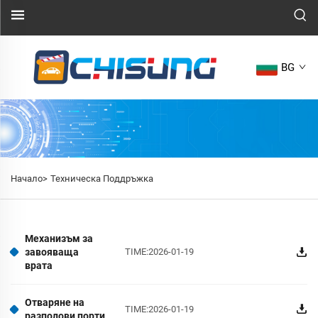
BG
Начало>
Техническа Поддръжка
Механизъм за
завояваща
TIME:2026-01-19
врата
Отваряне на
TIME:2026-01-19
разполови порти