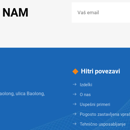
E NAM
Hitri povezavi
Izdelki
aolong, ulica Baolong,
O nas
Uspešni primeri
Pogosto zastavljena vpra
Tehnično usposabljanje