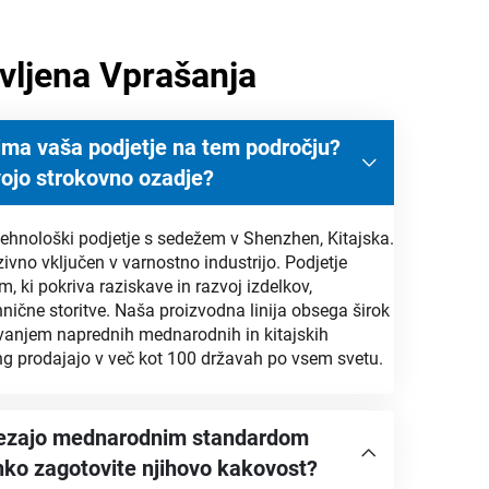
vljena Vprašanja
j ima vaša podjetje na tem področju?
svojo strokovno ozadje?
ehnološki podjetje s sedežem v Shenzhen, Kitajska.
ivno vključen v varnostno industrijo. Podjetje
, ki pokriva raziskave in razvoj izdelkov,
hnične storitve. Naša proizvodna linija obsega širok
ovanjem naprednih mednarodnih in kitajskih
ung prodajajo v več kot 100 državah po vsem svetu.
strezajo mednarodnim standardom
ahko zagotovite njihovo kakovost?