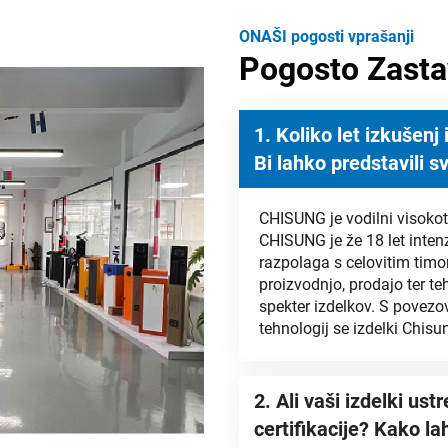
ONAŠI pogosti vprašanji
Pogosto Zasta
1. Koliko let izkušen
Bi lahko predstavili 
CHISUNG je vodilni visokot
CHISUNG je že 18 let intenz
razpolaga s celovitim timom
proizvodnjo, prodajo ter te
spekter izdelkov. S povez
tehnologij se izdelki Chis
2. Ali vaši izdelki u
certifikacije? Kako l