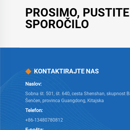
PROSIMO, PUSTIT
SPOROČILO
KONTAKTIRAJTE NAS
Naslov:
Sobna št. 501, št. 640, cesta Shenshan, skupnost B
Šenčen, provinca Guangdong, Kitajska
Telefon:
+86-13480780812
E-pošta: