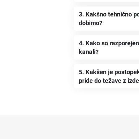
3. Kakšno tehnično po
dobimo?
4. Kako so razporejeni
kanali?
5. Kakšen je postopek 
pride do težave z izd