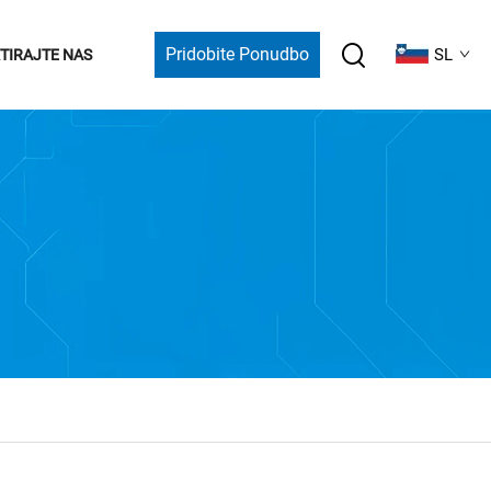
Pridobite Ponudbo
SL
TIRAJTE NAS