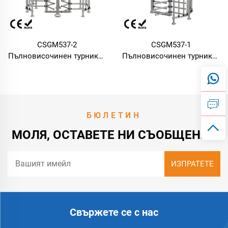
CSGM537-2
CSGM537-1
Пълновисочинен турникет
Пълновисочинен турникет
2200*1300*2230 мм,
1400*1300*2230 мм,
неръждаема стомана
неръждаема стомана
SUS304, сигурна порта за
SUS304, контрол на
контрол на достъпа за
достъпа за влизане/
управление на трафика
излизане
БЮЛЕТИН
МОЛЯ, ОСТАВЕТЕ НИ СЪОБЩЕНИЕ
Свържете се с нас