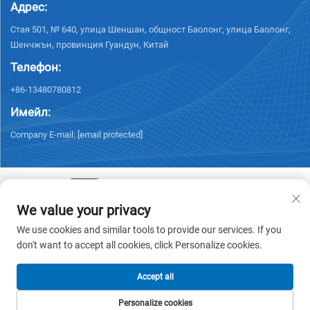
Адрес:
Стая 501, № 640, улица Шеншан, общност Баолонг, улица Баолонг,
Шенчжън, провинция Гуандун, Китай
Телефон:
+86-13480780812
Имейл:
Company E-mail:
[email protected]
We value your privacy
© 2026 Chisung Intelligence Technology (Shenzhen) Co., Limited. Всички
We use cookies and similar tools to provide our services. If you
права запазени. -
Политика за поверителност
don't want to accept all cookies, click Personalize cookies.
Accept all
Personalize cookies