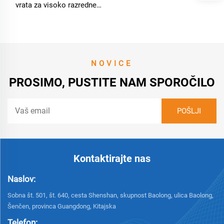
vrata za visoko razredne
notranje prostore, lasten
razvit motor, ohišje iz
valjanega jeklenega lista,
mehanizem iz aluminijeve
zlitine
NOVICE
PROSIMO, PUSTITE NAM SPOROČILO
Kontaktirajte nas
Naslov:
Sobna št. 501, št. 640, cesta Shenshan, skupnost Baolong, ulica Baolong,
Šenčen, provinca Guangdong, Kitajska
Telefon: