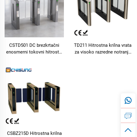
CSTD501 DC brezkrtačni
TD211 Hitrostna krilna vrata
enosmerni tokovni hitrostni
za visoko razredne notranje
vrati iz nerjavnega jekla
prostore, lasten razvit motor,
SUS304, peški vrtilni zaporni
ohišje iz valjanega jeklenega
sistem z zaščito pred
lista, mehanizem iz
sledenjem, povezava z
aluminijeve zlitine
gasilskim sistemom, nadzor
dostopa za pisarno, vilo in
vrtec
CSBZ215D Hitrostna krilna