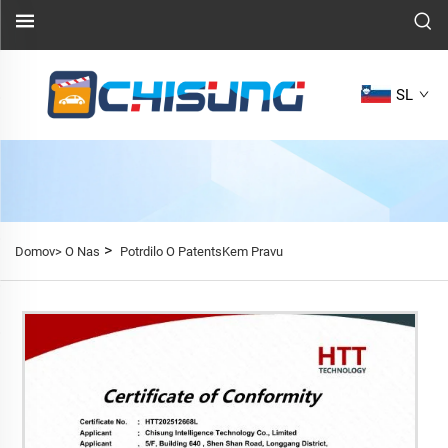
SL
>
Domov>
O Nas
Potrdilo O PatentsKem Pravu