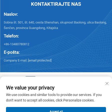
KONTAKTIRAJTE NAS
Naslov:
Sobna št. 501, št. 640, cesta Shenshan, skupnost Baolong, ulica Baolong,
Šenčen, provinca Guangdong, Kitajska
Telefon:
+86-13480780812
E-pošta:
Company E-mail:
[email protected]
We value your privacy
Avtorske pravice © 2026 Chisung Intelligence Technology (Shenzhen) Co.,
We use cookies and similar tools to provide our services. If you
Limited. Vse pravice pridržane. -
Politika zasebnosti
don't want to accept all cookies, click Personalize cookies.
Accept all