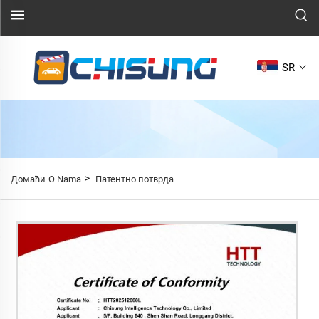
SR
>
Домаћи
O Nama
Патентно потврда