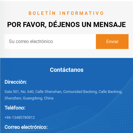
BOLETÍN INFORMATIVO
POR FAVOR, DÉJENOS UN MENSAJE
Contáctanos
Dirección:
Sala 501, No. 640, Calle Shenshan, Comunidad Baolong, Calle Baolong,
Shenzhen, Guangdong, China
Teléfono:
+86-13480780812
Correo electrónico: