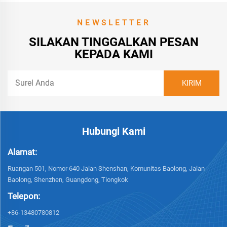
NEWSLETTER
SILAKAN TINGGALKAN PESAN
KEPADA KAMI
Hubungi Kami
Alamat:
Ruangan 501, Nomor 640 Jalan Shenshan, Komunitas Baolong, Jalan
Baolong, Shenzhen, Guangdong, Tiongkok
Telepon:
+86-13480780812