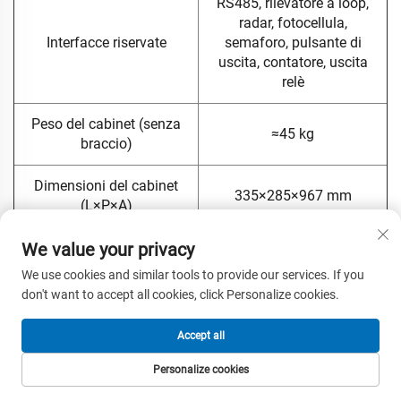
RS485, rilevatore a loop,
radar, fotocellula,
Interfacce riservate
semaforo, pulsante di
uscita, contatore, uscita
relè
Peso del cabinet (senza
≈45 kg
braccio)
Dimensioni del cabinet
335×285×967 mm
(L×P×A)
We value your privacy
Vita di Servizio
mTBF ≥10 milioni di cicli
We use cookies and similar tools to provide our services. If you
Armadio, gruppo motore
don't want to accept all cookies, click Personalize cookies.
servo, scheda di controllo
DZBL-B, condensatore
Accept all
elettrolitico ad alta
Kit standard incluso
capacità, ricevitore, 2
Personalize cookies
telecomandi, braccio
HOMEPAGE
PRODOTTI
EMAIL
TEL