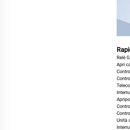
Rapi
Relè 
Apri c
Contro
Contro
Telec
Interr
Aprip
Contro
Contro
Unità 
Interr