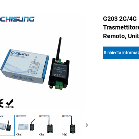
G203 2G/4G G
Trasmettitor
Remoto, Unità
Richiesta informaz