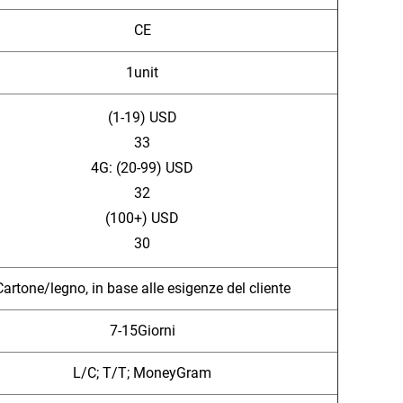
CE
1unit
(1-19) USD
33
4G: (20-99) USD
32
(100+) USD
30
Cartone/legno, in base alle esigenze del cliente
7-15Giorni
L/C; T/T; MoneyGram