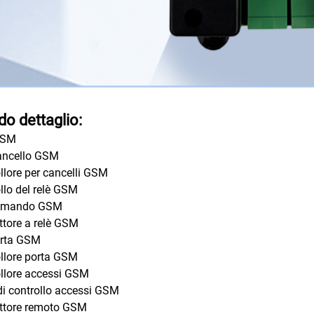
do dettaglio:
GSM
ancello GSM
llore per cancelli GSM
llo del relè GSM
omando GSM
uttore a relè GSM
orta GSM
llore porta GSM
llore accessi GSM
di controllo accessi GSM
uttore remoto GSM