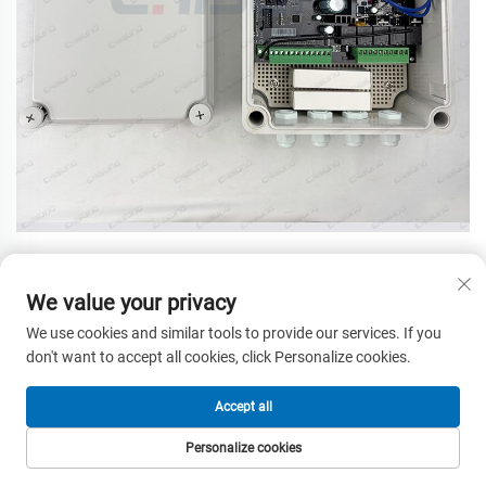
Vantaggio Competitivo:
We value your privacy
Design dell'albero antiscuotimento con bloccaggio
We use cookies and similar tools to provide our services. If you
automatico
don't want to accept all cookies, click Personalize cookies.
Albero di bloccaggio automatico rinforzato in acciaio che
blocca saldamente il cancello, resistendo efficacemente
Accept all
alle scosse causate dal vento e offrendo una stabilità
superiore rispetto ai comuni attuatori per cancelli a braccio.
Personalize cookies
HOMEPAGE
PRODOTTI
EMAIL
TEL