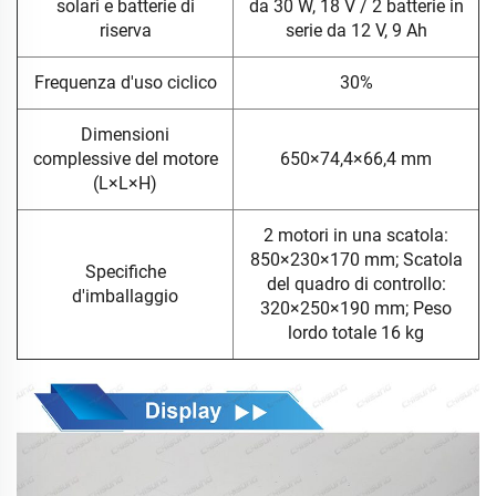
solari e batterie di
da 30 W, 18 V / 2 batterie in
riserva
serie da 12 V, 9 Ah
Frequenza d'uso ciclico
30%
Dimensioni
complessive del motore
650×74,4×66,4 mm
(L×L×H)
2 motori in una scatola:
850×230×170 mm; Scatola
Specifiche
del quadro di controllo:
d'imballaggio
320×250×190 mm; Peso
lordo totale 16 kg