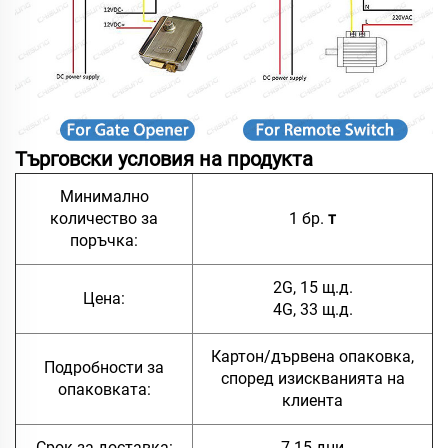
Търговски условия на продукта
Минимално
количество за
1 бр.
т
поръчка:
2G, 15 щ.д.
Цена:
4G, 33 щ.д.
Картон/дървена опаковка,
Подробности за
според изискванията на
опаковката:
клиента
Срок за доставка:
7-15 дни