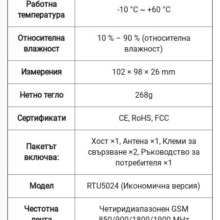
Работна
-10 °C ~ +60 °C
температура
Относителна
10 % – 90 % (относителна
влажност
влажност)
Измерения
102 × 98 × 26 mm
Нетно тегло
268g
Сертификати
CE, RoHS, FCC
Хост ×1, Антена ×1, Клеми за
Пакетът
свързване ×2, Ръководство за
включва:
потребителя ×1
Модел
RTU5024 (Икономична версия)
Честотна
Четиридиапазонен GSM
лента
850/900/1800/1900 MHz