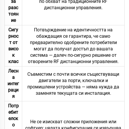
за
по обхват на традиционните RF
разс
дистанционни управления.
тоян
ие
Сигу
Потвърждение на идентичността на
рнос
обаждащия се гарантира, че само
т от
предварително одобрените потребители
висо
могат да получат достъп до вашата
к
система — далеч по-сигурно решение от
клас
отворените RF дистанционни управления.
Лесн
Съвместим с почти всички съществуващи
а
двигатели за порти, ключалки и
интег
промишлени устройства — няма нужда да
раци
заменяте текущата си инсталация.
я
Потр
ебит
елск
Не се изискват сложни приложения или
о
софтуер; цялата конфигурация се извършва