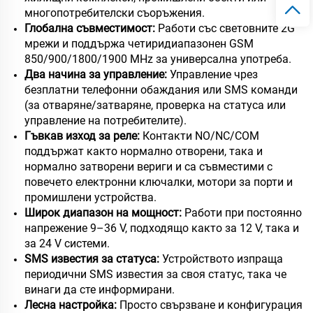
многопотребителски съоръжения.
Глобална съвместимост:
Работи със световните 2G
мрежи и поддържа четиридиапазонен GSM
850/900/1800/1900 MHz за универсална употреба.
Два начина за управление:
Управление чрез
безплатни телефонни обаждания или SMS команди
(за отваряне/затваряне, проверка на статуса или
управление на потребителите).
Гъвкав изход за реле:
Контакти NO/NC/COM
поддържат както нормално отворени, така и
нормално затворени вериги и са съвместими с
повечето електронни ключалки, мотори за порти и
промишлени устройства.
Широк диапазон на мощност:
Работи при постоянно
напрежение 9–36 V, подходящо както за 12 V, така и
за 24 V системи.
SMS известия за статуса:
Устройството изпраща
периодични SMS известия за своя статус, така че
винаги да сте информирани.
Лесна настройка:
Просто свързване и конфигурация