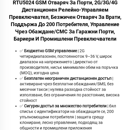
RTU5024 GSM Отваряч За Порти, 2G/3G/4G
Дистанционен Релейно-Управляем
Превключвател, Безжичен Отваряч За Врати,
Поддържа До 200 Потребителя, Управление
Чрез Обаждане/СМС За Гаражни Порти,
Бариери И Промишлени Превключватели
✅
Бюджетно GSM управление
| 2G
четиридиапазонен, постоянноток 9–36 V, широк
диапазон на напрежението | директно от
производителя, нисък минимален обем на поръчка
(MOQ), изгодна цена
✅
Безплатен неограничен дистанционен достъп
|
активиране чрез безплатни обаждания/SMS, без
месечни такси | нулева разходна стойност за
използване, без ограничения по разстояние, висока
стойност
✅
Сигурен достъп за множество потребители
| бял
списък с идентификатори на обаждащите се, 200
упълномощени потребителя | защита срещу
клониране, лесно управление, подходящ за
общности и промишлени приложения