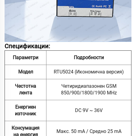
Спецификации:
Параметри
Подробности
Модел
RTU5024 (Икономична версия)
Честотна
Четиридиапазонен GSM
лента
850/900/1800/1900 MHz
Енергиен
DC 9V ~ 36V
източник
Консумация
Макс. 50 mA / Средно 25 mA
на енергия