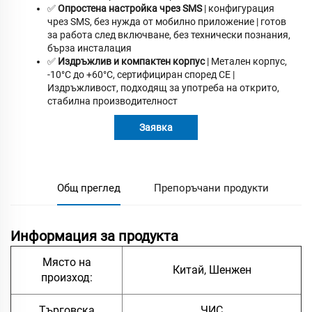
✅
Опростена настройка чрез SMS
| конфигурация
чрез SMS, без нужда от мобилно приложение | готов
за работа след включване, без технически познания,
бърза инсталация
✅
Издръжлив и компактен корпус
| Метален корпус,
-10°C до +60°C, сертифициран според CE |
Издръжливост, подходящ за употреба на открито,
стабилна производителност
Заявка
Общ преглед
Препоръчани продукти
Информация за продукта
Място на
Китай, Шенжен
произход:
Търговска
ЧИС