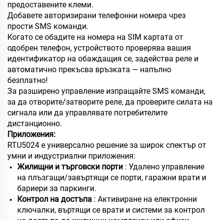
предоставените клеми.
Добавете авторизирани телефонни номера чрез
прости SMS команди.
Когато се обадите на номера на SIM картата от
одобрен телефон, устройството проверява вашия
идентификатор на обаждащия се, задейства реле и
автоматично прекъсва връзката — напълно
безплатно!
За разширено управление изпращайте SMS команди,
за да отворите/затворите реле, да проверите силата на
сигнала или да управлявате потребителите
дистанционно.
Приложения:
RTU5024 е универсално решение за широк спектър от
умни и индустриални приложения:
Жилищни и търговски порти
: Удалено управление
на плъзгащи/завъртящи се порти, гаражни врати и
бариери за паркинги.
Контрол на достъпа
: Активиране на електронни
ключалки, въртящи се врати и системи за контрол