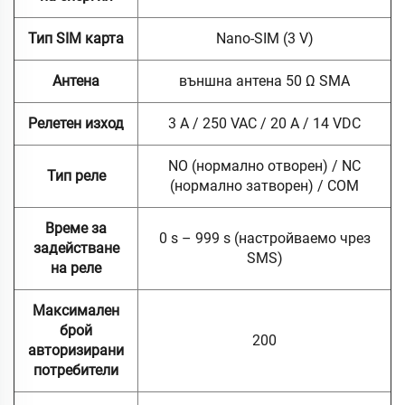
Тип SIM карта
Nano-SIM (3 V)
Антена
външна антена 50 Ω SMA
Релетен изход
3 A / 250 VAC / 20 A / 14 VDC
NO (нормално отворен) / NC
Тип реле
(нормално затворен) / COM
Време за
0 s – 999 s (настройваемо чрез
задействане
SMS)
на реле
Максимален
брой
200
авторизирани
потребители