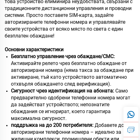
това устройство елиминира неудобствата, свързани с
традиционните дистанционни управления и проводни
системи. Просто поставете SIM-карта, задайте
авторизираните телефонни номера и управлявайте
своите устройства от всяко място по света с един
безплатен обаждане!
Основни характеристики
Безплатно управление чрез обаждане/СМС:
Активирайте релето чрез безплатно обаждане от
авторизирани номера (няма такса за обаждане при
активиране, тъй като устройството автоматично
отхвърля обаждането след верификация).
Сигурност чрез идентификация на абоната:
Само
предварително одобрени телефонни номера могат
да задействат устройството; непознатите
обаждания се игнорират, което гарантира
максимална сигурност.
поддръжка на до 200 потребителя:
Добавете до 200
авторизирани телефонни номера – идеално за
жилищни комплекси, промишлени обекти или