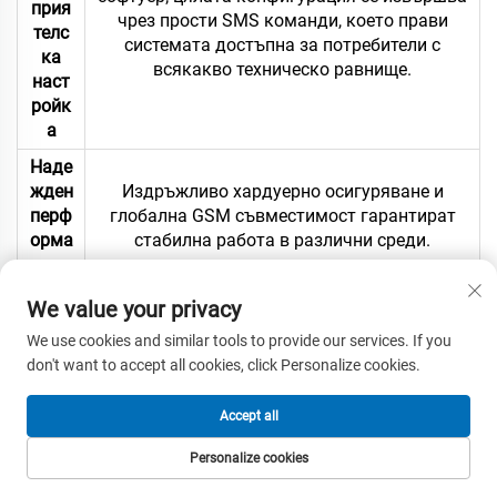
прия
чрез прости SMS команди, което прави
телс
системата достъпна за потребители с
ка
всякакво техническо равнище.
наст
ройк
а
Наде
жден
Издръжливо хардуерно осигуряване и
перф
глобална GSM съвместимост гарантират
орма
стабилна работа в различни среди.
нс
капа
We value your privacy
ците
We use cookies and similar tools to provide our services. If you
т за
Поддържа повече потребители от много
don't want to accept all cookies, click Personalize cookies.
200
конкуриращи модели, идеално подходящ за
потр
обекти с множество потребители.
Accept all
ебит
еля
Personalize cookies
Пълн
НАЧАЛНА
ПРОДУКТИ
ИМЕЙЛ
ТЕЛЕФОН