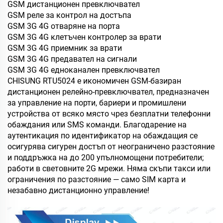
GSM дистанционен превключвател
GSM реле за контрол на достъпа
GSM 3G 4G отваряне на порта
GSM 3G 4G клетъчен контролер за врати
GSM 3G 4G приемник за врати
GSM 3G 4G предавател на сигнали
GSM 3G 4G едноканален превключвател
CHISUNG RTU5024 е икономичен GSM-базиран
дистанционен релейно-превключвател, предназначен
за управление на порти, бариери и промишлени
устройства от всяко място чрез безплатни телефонни
обаждания или SMS команди. Благодарение на
аутентикация по идентификатор на обаждащия се
осигурява сигурен достъп от неограничено разстояние
и поддръжка на до 200 упълномощени потребители;
работи в световните 2G мрежи. Няма скъпи такси или
ограничения по разстояние — само SIM карта и
незабавно дистанционно управление!