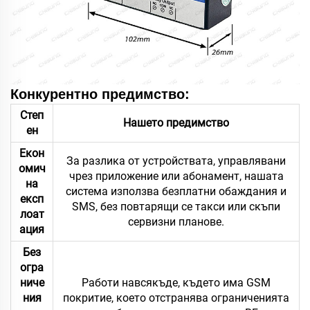
Конкурентно предимство:
Степ
Нашето предимство
ен
Екон
За разлика от устройствата, управлявани
омич
чрез приложение или абонамент, нашата
на
система използва безплатни обаждания и
експ
SMS, без повтарящи се такси или скъпи
лоат
сервизни планове.
ация
Без
огра
ниче
Работи навсякъде, където има GSM
ния
покритие, което отстранява ограниченията