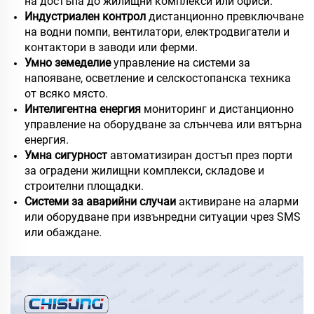
на достъпа до жилищни комплекси или офиси.
Индустриален контрол
дистанционно превключване
на водни помпи, вентилатори, електродвигатели и
контактори в заводи или ферми.
Умно земеделие
управление на системи за
напояване, осветление и селскостопанска техника
от всяко място.
Интелигентна енергия
мониторинг и дистанционно
управление на оборудване за слънчева или вятърна
енергия.
Умна сигурност
автоматизиран достъп през порти
за оградени жилищни комплекси, складове и
строителни площадки.
Системи за аварийни случаи
активиране на аларми
или оборудване при извънредни ситуации чрез SMS
или обаждане.