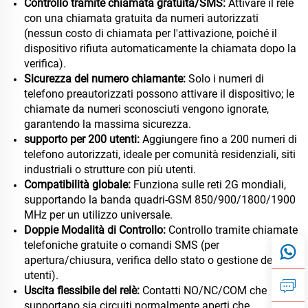
Controllo tramite chiamata gratuita/SMS:
Attivare il relè
con una chiamata gratuita da numeri autorizzati
(nessun costo di chiamata per l'attivazione, poiché il
dispositivo rifiuta automaticamente la chiamata dopo la
verifica).
Sicurezza del numero chiamante:
Solo i numeri di
telefono preautorizzati possono attivare il dispositivo; le
chiamate da numeri sconosciuti vengono ignorate,
garantendo la massima sicurezza.
supporto per 200 utenti:
Aggiungere fino a 200 numeri di
telefono autorizzati, ideale per comunità residenziali, siti
industriali o strutture con più utenti.
Compatibilità globale:
Funziona sulle reti 2G mondiali,
supportando la banda quadri-GSM 850/900/1800/1900
MHz per un utilizzo universale.
Doppie Modalità di Controllo:
Controllo tramite chiamate
telefoniche gratuite o comandi SMS (per
apertura/chiusura, verifica dello stato o gestione degli
utenti).
Uscita flessibile del relè:
Contatti NO/NC/COM che
supportano sia circuiti normalmente aperti che