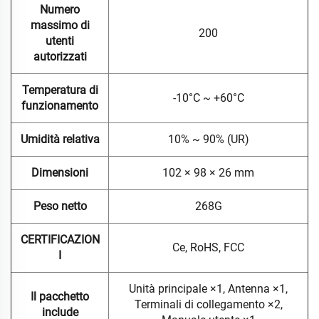
Numero
massimo di
200
utenti
autorizzati
Temperatura di
-10°C ~ +60°C
funzionamento
Umidità relativa
10% ~ 90% (UR)
Dimensioni
102 × 98 × 26 mm
Peso netto
268G
CERTIFICAZION
Ce, RoHS, FCC
I
Unità principale ×1, Antenna ×1,
Il pacchetto
Terminali di collegamento ×2,
include