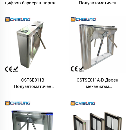
цифров бариерен портал с
Полуавтоматичен
DC безчетков мотор за
вертикален триножен
паркинги без персонал
турникет 485 мм Д * 280
мм Ш * 980 мм В от
материал SUS304
CSTSE011B
CSTSE011A-D Двоен
Полуавтоматичен
механизъм
триножен турникет 1000
полуавтоматичен
мм Д * 250 мм Ш * 960 мм
триножен турникет 1200
В с персонализиран прав
мм Д * 470 мм Ш * 980 мм
ъгъл за клиенти
В с разширяващо се
изпъкнало оформление и
LED лента