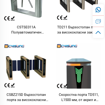
CSTSE011A
TD211 Бързостопан порта
Полуавтоматичен
за висококласни закрити
триножен турникет 1200
обекти със собствено
мм Д * 245 мм Ш * 980 мм
разработен мотор, корпус
В с разширяващо се
от валцован стоманен
изпъкнало оформление и
лист и алуминиев сплав
LED лента
CSBZ215D Бързостопан
Скоростна порта TD511,
порта за висококласни
L1500 мм, от акрил и
закрити обекти със
алуминий, с