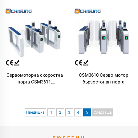
собствено разработен
постояннотоков двигател,
мотор, корпус от валцован
20–60 човека/мин,
стоманен лист и
вътрешно използване,
алуминиев сплав
премиум достъп за елитни
пространства
Сервомоторна скоростна
CSM3610 Серво мотор
порта CSM3611,
бързостопан порта
L1700×W210×H1000 мм, от
пешеходен турникет
студено валцована
L2800*W220*H1000 мм от
стомана, с 18
студеновалцова стомана,
инфрачервени сензора,
защита от затваряне за
Предишна
1
2
3
4
5
Следваща
система за контрол на
метростанции/гарови
достъпа AFC
достъпи