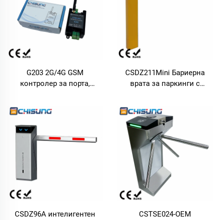
G203 2G/4G GSM
CSDZ211Mini Бариерна
контролер за порта,
врата за паркинги с
предавател на сигнал за
кръгъл стълб от студено
отваряне на врата,
валцувана стомана, с
дистанционно реле,
регулируема скорост и
устройство за контрол на
висока издръжливост –
достъпа, превключвател
подходяща за инсталация
в ограничени
пространства на паркинги
CSDZ96A интелигентен
CSTSE024-OEM