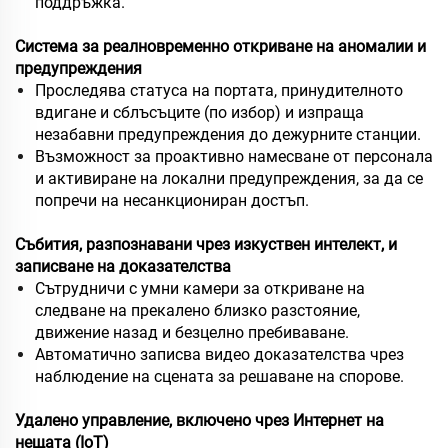
поддръжка.
Система за реалновременно откриване на аномалии и
предупреждения
Проследява статуса на портата, принудителното
вдигане и сблъсъците (по избор) и изпраща
незабавни предупреждения до дежурните станции.
Възможност за проактивно намесване от персонала
и активиране на локални предупреждения, за да се
попречи на несанкциониран достъп.
Събития, разпознавани чрез изкуствен интелект, и
записване на доказателства
Сътрудничи с умни камери за откриване на
следване на прекалено близко разстояние,
движение назад и безцелно пребиваване.
Автоматично записва видео доказателства чрез
наблюдение на сцената за решаване на спорове.
Удалено управление, включено чрез Интернет на
нещата (IoT)