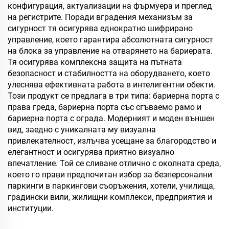
конфигурация, актуализации на фърмуера и преглед
на регистрите. Поради вградения механизъм за
сигурност тя осигурява еднократно шифрирано
управление, което гарантира абсолютната сигурност
на блока за управление на отварянето на бариерата.
Тя осигурява комплексна защита на пътната
безопасност и стабилността на оборудването, което
улеснява ефективната работа в интелигентни обекти.
Този продукт се предлага в три типа: бариерна порта с
права греда, бариерна порта със сгъваемо рамо и
бариерна порта с ограда. Модерният и моден външен
вид, заедно с уникалната му визуална
привлекателност, излъчва усещане за благородство и
елегантност и осигурява приятно визуално
впечатление. Той се сливане отлично с околната среда,
което го прави предпочитан избор за безперсонални
паркинги в паркингови съоръжения, хотели, училища,
градински вили, жилищни комплекси, предприятия и
институции.