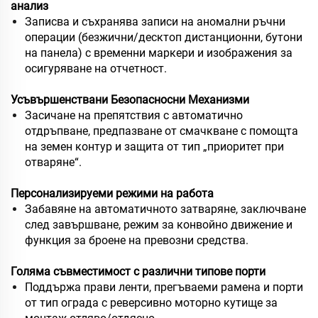
анализ
Записва и съхранява записи на аномални ръчни
операции (безжични/десктоп дистанционни, бутони
на панела) с временни маркери и изображения за
осигуряване на отчетност.
Усъвършенствани Безопасносни Механизми
Засичане на препятствия с автоматично
отдръпване, предпазване от смачкване с помощта
на земен контур и защита от тип „приоритет при
отваряне“.
Персонализируеми режими на работа
Забавяне на автоматичното затваряне, заключване
след завършване, режим за конвойно движение и
функция за броене на превозни средства.
Голяма съвместимост с различни типове порти
Поддържа прави ленти, прегъваеми рамена и порти
от тип ограда с реверсивно моторно кутище за