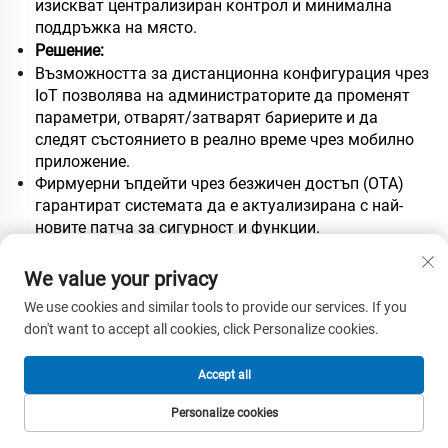
изискват централизиран контрол и минимална
поддръжка на място.
Решение:
Възможността за дистанционна конфигурация чрез
IoT позволява на администраторите да променят
параметри, отварят/затварят бариерите и да
следят състоянието в реално време чрез мобилно
приложение.
Фирмуерни ъпдейти чрез безжичен достъп (OTA)
гарантират системата да е актуализирана с най-
новите патча за сигурност и функции.
Възможност за ръчно превключване (чрез ръчна
колелка) и опционално автоматично вдигане при
We value your privacy
прекъсване на тока осигуряват непрекъснато
We use cookies and similar tools to provide our services. If you
функциониране.
don't want to accept all cookies, click Personalize cookies.
Гъвкаво разполагане за различни среди
Accept all
Сценарий:
От тесни алеи до широки индустриални
входове, бариерната порта трябва да се адаптира
Personalize cookies
към различни изисквания за пространство и
НАЧАЛНА
ПРОДУКТИ
ИМЕЙЛ
ТЕЛЕФОН