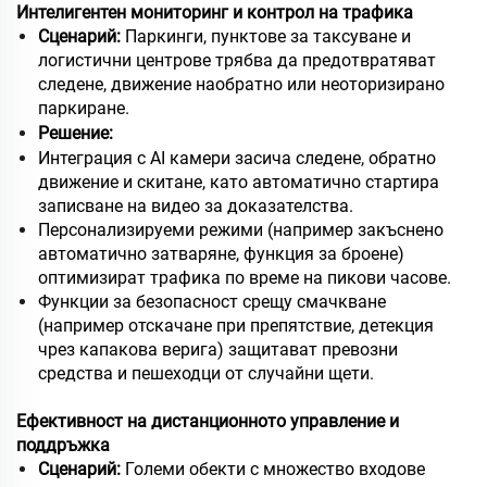
Интелигентен мониторинг и контрол на трафика
Сценарий:
Паркинги, пунктове за таксуване и
логистични центрове трябва да предотвратяват
следене, движение наобратно или неоторизирано
паркиране.
Решение:
Интеграция с AI камери засича следене, обратно
движение и скитане, като автоматично стартира
записване на видео за доказателства.
Персонализируеми режими (например закъснено
автоматично затваряне, функция за броене)
оптимизират трафика по време на пикови часове.
Функции за безопасност срещу смачкване
(например отскачане при препятствие, детекция
чрез капакова верига) защитават превозни
средства и пешеходци от случайни щети.
Ефективност на дистанционното управление и
поддръжка
Сценарий:
Големи обекти с множество входове