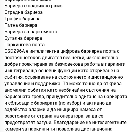
Бариера с подвижно рамо
Оградна бариера
Трафик бариера
Пътна бариера
Бариера за паркомясто
Бутална бариера
Паркингова порта
CSDZ96A е интелигентна цифрова бариерна порта с
постояннотоков двигател без четки, изключително
добре проектирана за безчовекова работа в паркинги
и интегрираща основни функции като откриване на
събития, осъзнаване на състоянието и дистанционно
управление и поддръжка. Тя може точно да открива
аномални събития като необичайни състояния на
бариерната греда, принудително вдигане на бариерата
и сблъсъци с бариерата (по избор) и активно да
задейства аларми и да инициира намеса от
разстояние от страна на оператора, за да се
предотвратят загуби. Благодарение на интелигентните
камери за паркинги тя позволява дистанционна