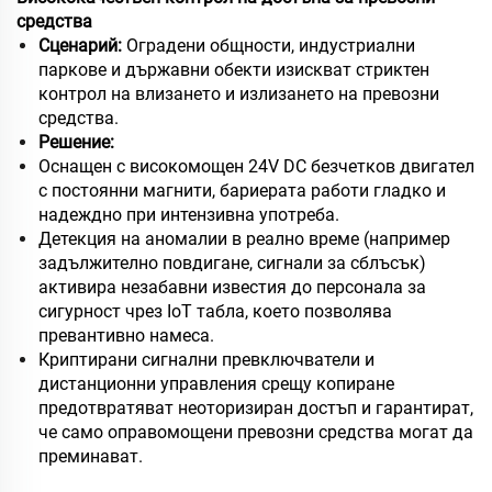
средства
Сценарий:
Оградени общности, индустриални
паркове и държавни обекти изискват стриктен
контрол на влизането и излизането на превозни
средства.
Решение:
Оснащен с високомощен 24V DC безчетков двигател
с постоянни магнити, бариерата работи гладко и
надеждно при интензивна употреба.
Детекция на аномалии в реално време (например
задължително повдигане, сигнали за сблъсък)
активира незабавни известия до персонала за
сигурност чрез IoT табла, което позволява
превантивно намеса.
Криптирани сигнални превключватели и
дистанционни управления срещу копиране
предотвратяват неоторизиран достъп и гарантират,
че само оправомощени превозни средства могат да
преминават.