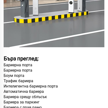
Бърз преглед:
Бариерна порта
Бариерна порта
Боум порта
Трафик бариера
Интелигентна бариерна порта
Автоматична бариера
Бариера срещу сблъсък
Бариера за паркинг
Бариера с прав рамо