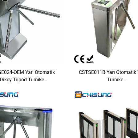
E024-OEM Yarı Otomatik
CSTSE011B Yarı Otomatik 
Dikey Tripod Turnike
Turnike
mmL*280mmW*980mmH
1000mmL*250mmW*96
SUS304 Malzeme
Müşteri İçin Özel Dik A