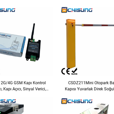
 2G/4G GSM Kapı Kontrol
CSDZ211Mini Otopark Ba
ı, Kapı Açıcı, Sinyal Verici,
Kapısı Yuvarlak Direk Soğu
an Kumandalı Röle, Erişim
Ayarlanabilir Hız ve Yü
ontrol Ünitesi, Anahtar
Dayanıklılık Dar Otopark K
Alanları İçin