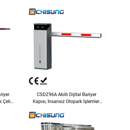
riyer
CSDZ96A Akıllı Dijital Bariyer
k Çelik
Kapısı, İnsansız Otopark İşlemleri
ksek
İçin DC Fırçasız Motor
urulum