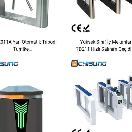
011A Yarı Otomatik Tripod
Yüksek Sınıf İç Mekanlar 
Turnike
TD211 Hızlı Salınım Geçidi
0mmL*245mmW*980mmH
Geliştirdiği Motor Soğ
etilmiş Uzantılı Tasarım Led
Haddelenmiş Çelik Sac 
Şeritli
Alüminyum Alaşım Meka