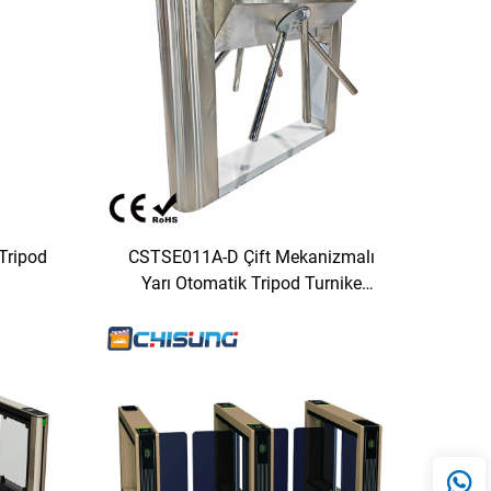
Tripod
CSTSE011A-D Çift Mekanizmalı
Yarı Otomatik Tripod Turnike
0mmH
1200mmL*470mmW*980mmH
çı
Genişletilmiş Uzantılı Tasarım Led
Şeritli