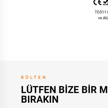
TD511 H
ve A
kişi
Erişim
BÜLTEN
LÜTFEN BIZE BIR 
BIRAKIN