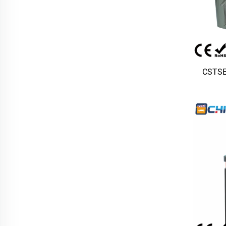
CSTSE
120
Genişl