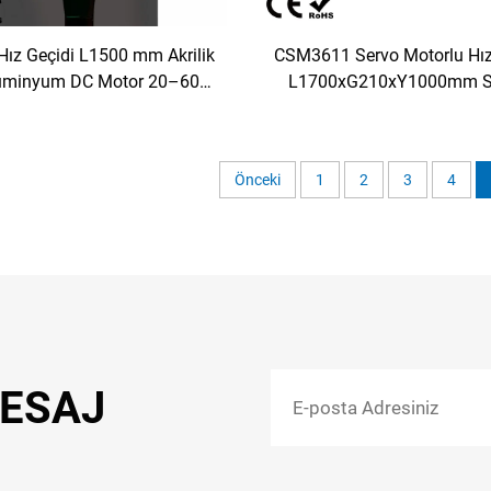
ız Geçidi L1500 mm Akrilik
CSM3611 Servo Motorlu Hız
lüminyum DC Motor 20–60
L1700xG210xY1000mm S
/dakika İç Mekân Premium
Haddelenmiş Çelik 18-Infra
i Yüksek Standartlı Alanlar
Erişim Kontrol Dönme Ka
İçin
Önceki
1
2
3
4
MESAJ