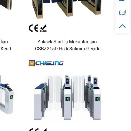
İçin
Yüksek Sınıf İç Mekanlar İçin
 Kendi
CSBZ215D Hızlı Salınım Geçidi
uk
Kendi Geliştirdiği Motor Soğuk
Kasa
Haddelenmiş Çelik Sac Kasa
nizma
Alüminyum Alaşım Mekanizma