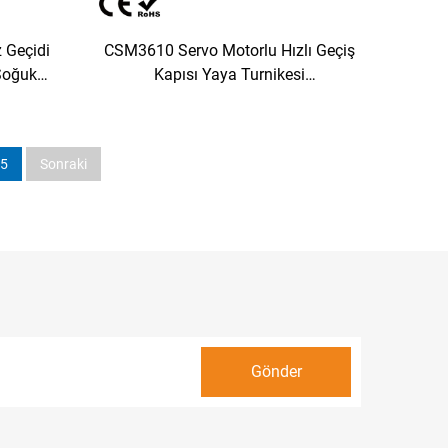
 Geçidi
CSM3610 Servo Motorlu Hızlı Geçiş
oğuk
Kapısı Yaya Turnikesi
red AFC
L2800*G220*Y1000mm Soğuk
pısı
Haddelenmiş Çelik Metro/İstasyon
Girişi İçin Sıkışmayı Önleyici
5
Sonraki