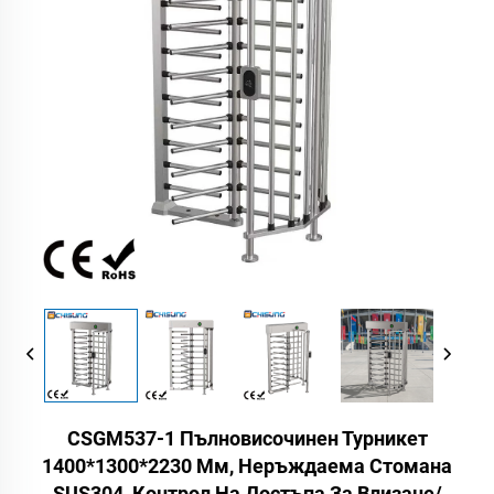
CSGM537-1 Пълновисочинен Турникет
1400*1300*2230 Мм, Неръждаема Стомана
SUS304, Контрол На Достъпа За Влизане/