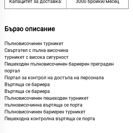
Капацитет за доставка:
3000 бройки/месец
Бързо описание
Пълновисочинен турникет
Свъртател с пълна височина
турникет с висока сигурност
Пешеходен пълновисочинен бариерен преграден
портал
Портал за контрол на достъпа на персонала
Въртяща се бариера
Въртяща се бариера
Пълновисочинен пешеходен турникет
пълновисочинна въртяща се порта
Пълновисочинен бариерен турникет
Пешеходна контролна въртяща се порта