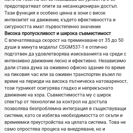
предотвратяват опити за несанкциониран достъп.
Тази функция е особено ценна в зони с висок
интензитет на движение, където ефективността и
сигурността имат първостепенно значение
Висока пропускливост и широка съвместимост
С впечатляваща скорост на преминаване от 35 до 50
души в минута моделът CSGM537-1 е отлично
подготвен да удовлетворява изискванията на среди с
интензивно движение лесно и ефективно. Независимо
дали става дума за оживено офисно здание по време
на пиковия час или за оживен транспортен възел по
време на периоди на висока пътническа натовареност,
този турникет осигурява гладко и непрекъснато
движение на хора. Съвместимостта му с широк
спектър от технологии за контрол на достъпа
позволява безпроблемна интеграция в съществуващи
системи, като се избягва необходимостта от скъпи и
времеемки преустройства на цялата система. Това не
само опростява процеса на внедряване, но и