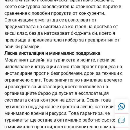
което осигурява забележителна стойност за парите в
сравнение с подобни продукти от конкуренти.
Организациите могат да се възползват от
предимствата на система за контрол на достъпа от
висш клас, без да натоварват бюджета си, което я
превръща в привлекателен избор за предприятия от
всички размери.
Лесна инсталация и минимално поддръжка
Модулният дизайн на турникета и ясните, лесни за
използване инструкции за монтаж правят процеса на
инсталиране прост и безпроблемен, дори за техници с
ограничено опит. Това значително намалява времето
и разходите за инсталация, което позволява на
организациите бързо да пуснат в експлоатация
системата си за контрол на достъпа. Освен това
рутинното поддържане е просто и лесно, като изисква
минимално време и ресурси. Това гарантира, че
турникетът ще остане в оптимално работно състояние
с минимално простои, което допълнително намалява