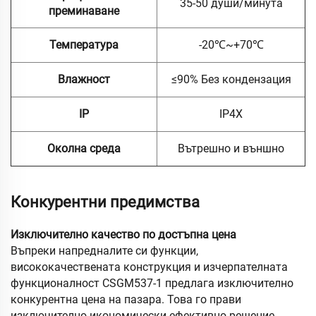
35-50 души/минута
преминаване
Температура
-20℃~+70℃
Влажност
≤90% Без кондензация
IP
IP4X
Околна среда
Вътрешно и външно
Конкурентни предимства
Изключително качество по достъпна цена
Въпреки напредналите си функции,
висококачествената конструкция и изчерпателната
функционалност CSGM537-1 предлага изключително
конкурентна цена на пазара. Това го прави
изключително икономически ефективно решение,