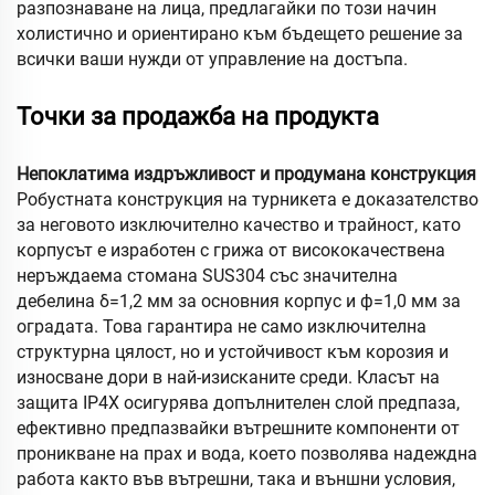
разпознаване на лица, предлагайки по този начин
холистично и ориентирано към бъдещето решение за
всички ваши нужди от управление на достъпа.
Точки за продажба на продукта
Непоклатима издръжливост и продумана конструкция
Робустната конструкция на турникета е доказателство
за неговото изключително качество и трайност, като
корпусът е изработен с грижа от висококачествена
неръждаема стомана SUS304 със значителна
дебелина δ=1,2 мм за основния корпус и ф=1,0 мм за
оградата. Това гарантира не само изключителна
структурна цялост, но и устойчивост към корозия и
износване дори в най-изисканите среди. Класът на
защита IP4X осигурява допълнителен слой предпаза,
ефективно предпазвайки вътрешните компоненти от
проникване на прах и вода, което позволява надеждна
работа както във вътрешни, така и външни условия,