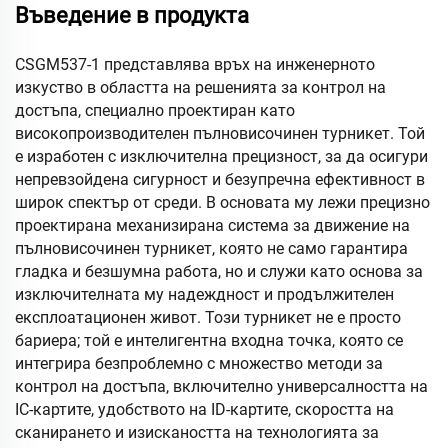
Въведение в продукта
CSGM537-1 представлява връх на инженерното
изкуство в областта на решенията за контрол на
достъпа, специално проектиран като
високопроизводителен пълновисочинен турникет. Той
е изработен с изключителна прецизност, за да осигури
непревзойдена сигурност и безупречна ефективност в
широк спектър от среди. В основата му лежи прецизно
проектирана механизирана система за движение на
пълновисочинен турникет, която не само гарантира
гладка и безшумна работа, но и служи като основа за
изключителната му надеждност и продължителен
експлоатационен живот. Този турникет не е просто
бариера; той е интелигентна входна точка, която се
интегрира безпроблемно с множество методи за
контрол на достъпа, включително универсалността на
IC-картите, удобството на ID-картите, скоростта на
сканирането и изискаността на технологията за