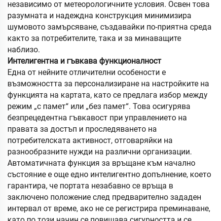
независимо от метеорологичните условия. Освен това
разумната и надеждна конструкция минимизира
шумовото замърсяване, създавайки по-приятна среда
както за потребителите, така и за минаващите
наблизо.
Интелигентна и гъвкава функционалност
Една от нейните отличителни особености е
възможността за персонализиране на настройките на
функцията на картата, като се предлага избор между
режим „с памет“ или „без памет“. Това осигурява
безпрецедентна гъвкавост при управлението на
правата за достъп и проследяването на
потребителската активност, отговаряйки на
разнообразните нужди на различни организации.
Автоматичната функция за връщане към начално
състояние е още едно интелигентно допълнение, което
гарантира, че портата незабавно се връща в
заключено положение след предварително зададен
интервал от време, ако не се регистрира преминаване,
като по този начин се повишава сигурността и се