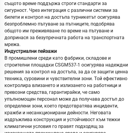
същото време поддържа строги стандарти за
сигурност. Чрез интеграция с различни системи за
билети и контрол на достъпа турникетът осигурява
безпроблемно пътуване за пътниците, подобрява
общото им преживяване по време на пътуване и
допринася за безупречната работа на транспортната
мрежа.
Индустриални пейзажи
В промишлени среди като фабрики, складове и
строителни площадки CSGM537-1 осигурява надеждни
решения за контрол на достъпа, за да се защити ценна
техника, суровини и чувствителни зони. Той ефективно
контролира влизането и излизането на работници и
превозни средства, гарантирайки, че само
упълномощен персонал може да получава достъп до
определени зони, което предотвратява инциденти,
кражби и несанкционирани дейности. Неговата
издръжлива конструкция и устойчивост към тежки
климатични условия го правят подходящ за