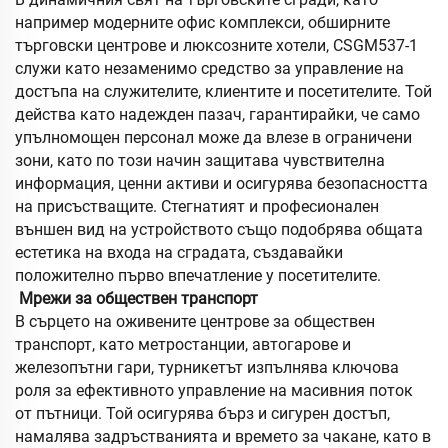
например модерните офис комплекси, обширните
търговски центрове и люксозните хотели, CSGM537-1
служи като незаменимо средство за управление на
достъпа на служителите, клиентите и посетителите. Той
действа като надежден пазач, гарантирайки, че само
упълномощен персонал може да влезе в ограничени
зони, като по този начин защитава чувствителна
информация, ценни активи и осигурява безопасността
на присъстващите. Стегнатият и професионален
външен вид на устройството също подобрява общата
естетика на входа на сградата, създавайки
положително първо впечатление у посетителите.
‌
Мрежи за обществен транспорт
В сърцето на оживените центрове за обществен
транспорт, като метростанции, автогарове и
железопътни гари, турникетът изпълнява ключова
роля за ефективното управление на масивния поток
от пътници. Той осигурява бърз и сигурен достъп,
намалява задръстванията и времето за чакане, като в