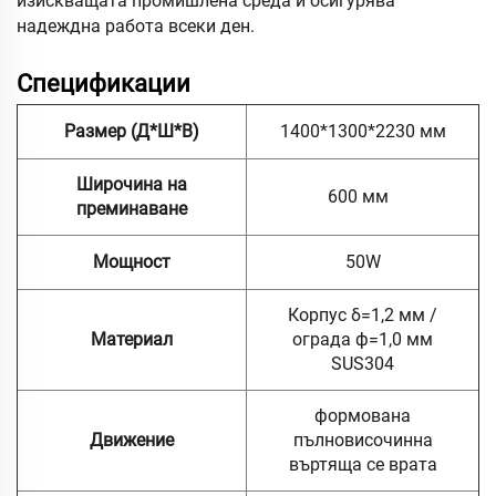
изискващата промишлена среда и осигурява
надеждна работа всеки ден.
Спецификации
Размер (Д*Ш*В)
1400*1300*2230 мм
Широчина на
600 мм
преминаване
Мощност
50W
Корпус δ=1,2 мм /
Материал
ограда ф=1,0 мм
SUS304
формована
Движение
пълновисочинна
въртяща се врата