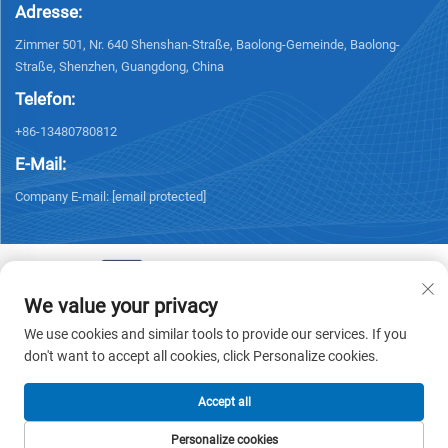
Adresse:
Zimmer 501, Nr. 640 Shenshan-Straße, Baolong-Gemeinde, Baolong-
Straße, Shenzhen, Guangdong, China
Telefon:
+86-13480780812
E-Mail:
Company E-mail:
[email protected]
We value your privacy
Urheberrechte © 2026 Chisung Intelligence Technology (Shenzhen) Co.,
We use cookies and similar tools to provide our services. If you
Limited. Alle Rechte vorbehalten. -
Datenschutzrichtlinie
don't want to accept all cookies, click Personalize cookies.
Accept all
Personalize cookies