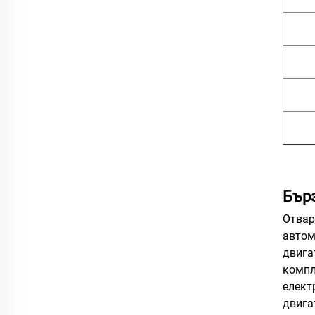
Бър
Отвар
автом
двига
компл
елект
двига