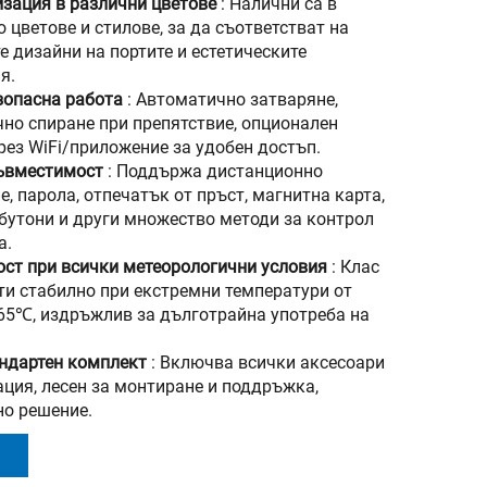
зация в различни цветове
: Налични са в
 цветове и стилове, за да съответстват на
е дизайни на портите и естетическите
я.
зопасна работа
: Автоматично затваряне,
но спиране при препятствие, опционален
рез WiFi/приложение за удобен достъп.
ъвместимост
: Поддържа дистанционно
е, парола, отпечатък от пръст, магнитна карта,
бутони и други множество методи за контрол
а.
ст при всички метеорологични условия
: Клас
оти стабилно при екстремни температури от
65℃, издръжлив за дълготрайна употреба на
ндартен комплект
: Включва всички аксесоари
ация, лесен за монтиране и поддръжка,
о решение.