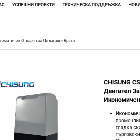
АС
УСПЕШНИ ПРОЕКТИ
ТЕХНИЧЕСКА ПОДДРЪЖКА
НОВ
томатичен Отваряч за Плъзгащи Врати
CHISUNG CS
Двигател За
Икономичен
Икономич
променлив
гладка ск
търговски