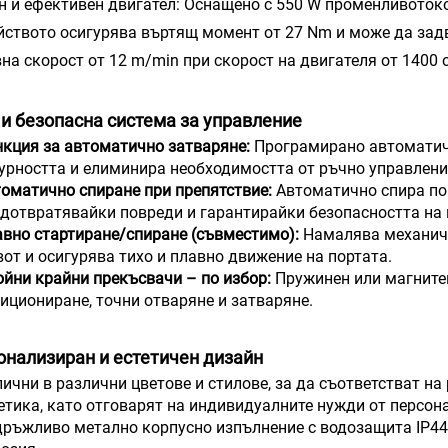
 и ефективен двигател: Оснащено с 550 W променливотоко
йството осигурява въртящ момент от 27 Nm и може да задв
вна скорост от 12 m/min при скорост на двигателя от 1400 
и безопасна система за управление
кция за автоматично затваряне:
Програмирано автоматичн
урността и елиминира необходимостта от ръчно управлени
оматично спиране при препятствие:
Автоматично спира пор
дотвратявайки повреди и гарантирайки безопасността на 
вно стартиране/спиране (съвместимо):
Намалява механич
от и осигурява тихо и плавно движение на портата.
йни крайни прекъсвачи – по избор:
Пружинен или магните
ициониране, точни отваряне и затваряне.
онализиран и естетичен дизайн
ични в различни цветове и стилове, за да съответстват на
етика, като отговарят на индивидуалните нужди от персон
ръжливо метално корпусно изпълнение с водозащита IP44