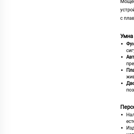
Мощен
устро
с пла
Умна 
Фун
сиг
Авт
пре
Пла
жив
Дво
поз
Перс
Нал
ест
Изд