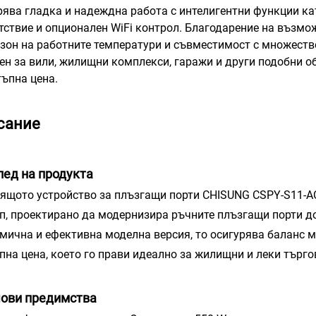
рява гладка и надеждна работа с интелигентни функции ка
тствие и опционален WiFi контрол. Благодарение на възмо
зон на работните температури и съвместимост с множество
ен за вили, жилищни комплекси, гаражи и други подобни о
тъпна цена.
сание
лед на продукта
ящото устройство за плъзгащи порти CHISUNG CSPY-S11-A
п, проектирано да модернизира ръчните плъзгащи порти до
мична и ефективна моделна версия, то осигурява баланс 
пна цена, което го прави идеално за жилищни и леки търг
ови предимства