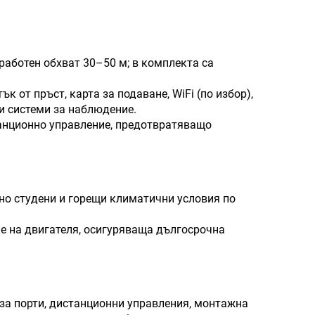
работен обхват 30–50 м; в комплекта са
 от пръст, карта за подаване, WiFi (по избор),
и системи за наблюдение.
танционно управление, предотвратяващо
мно студени и горещи климатични условия по
е на двигателя, осигуряваща дългосрочна
за порти, дистанционни управления, монтажна