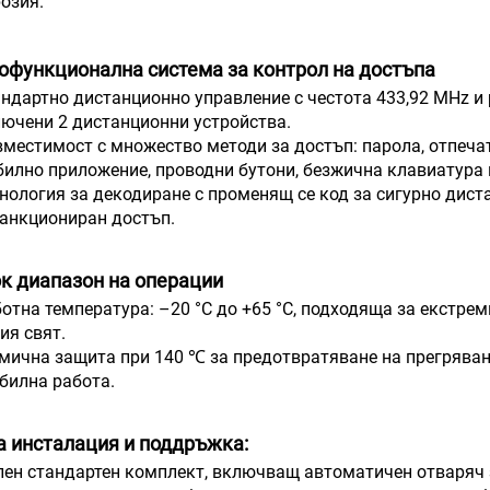
озия.
офункционална система за контрол на достъпа
ндартно дистанционно управление с честота 433,92 MHz и 
ючени 2 дистанционни устройства.
местимост с множество методи за достъп: парола, отпечатък
илно приложение, проводни бутони, безжична клавиатура 
нология за декодиране с променящ се код за сигурно дис
анкциониран достъп.
к диапазон на операции
отна температура: –20 °C до +65 °C, подходяща за екстре
ия свят.
мична защита при 140 ℃ за предотвратяване на прегряван
билна работа.
а инсталация и поддръжка:
ен стандартен комплект, включващ автоматичен отваряч 