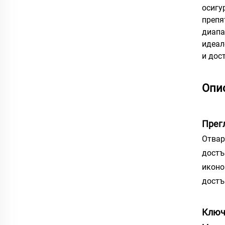
осигу
препя
диапа
идеал
и дос
Опи
Прег
Отвар
достъ
иконо
достъ
Ключ