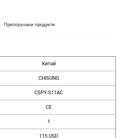
Препоръчани продукти
Китай
CHISUNG
CSPY-S11AC
CE
1
115 USD