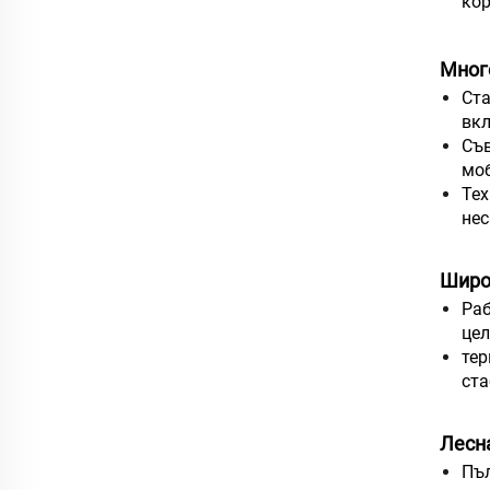
кор
Мног
Ста
вкл
Съв
моб
Тех
нес
Широ
Раб
цел
тер
ста
Лесн
Пъл