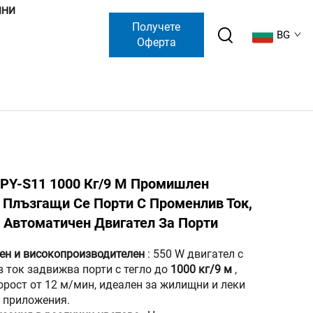
ИНИ
Получете
BG
Оферта
PY-S11 1000 Кг/9 М Промишлен
 Плъзгащи Се Порти С Променлив Ток,
 Автоматичен Двигател За Порти
ен и високопроизводителен
: 550 W двигател с
 ток задвижва порти с тегло до
1000 кг/9 м
,
орост от 12 м/мин, идеален за жилищни и леки
 приложения.