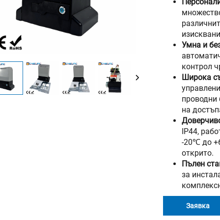
Персонали
множество
различнит
изисквани
Умна и бе
автоматич
контрол ч
Широка с
управлени
проводни 
на достъп
Доверчиво
IP44, раб
-20℃ до +
открито.
Пълен ста
за инстал
комплексн
Заявка