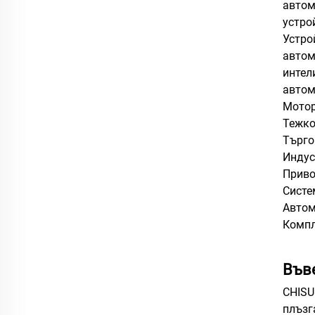
автом
устро
Устро
автом
интел
автом
Мотор
Тежко
Търго
Индус
Приво
Систе
Автом
Компл
Във
CHISU
плъзг