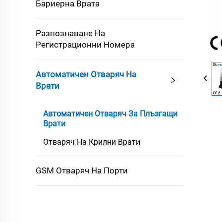
Бариерна Врата
Разпознаване На
Регистрационни Номера
Автоматичен Отваряч На
Врати
Автоматичен Отваряч За Плъзгащи
Врати
Отваряч На Крилни Врати
GSM Отваряч На Порти