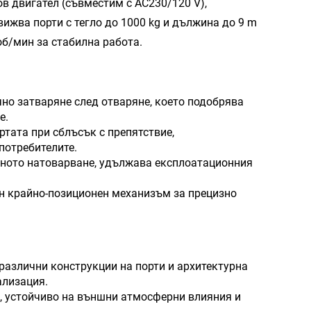
в двигател (съвместим с AC230/120 V),
ижва порти с тегло до 1000 kg и дължина до 9 m
об/мин за стабилна работа.
о затваряне след отваряне, което подобрява
е.
тата при сблъсък с препятствие,
потребителите.
ното натоварване, удължава експлоатационния
н крайно-позиционен механизъм за прецизно
 различни конструкции на порти и архитектурна
ализация.
, устойчиво на външни атмосферни влияния и