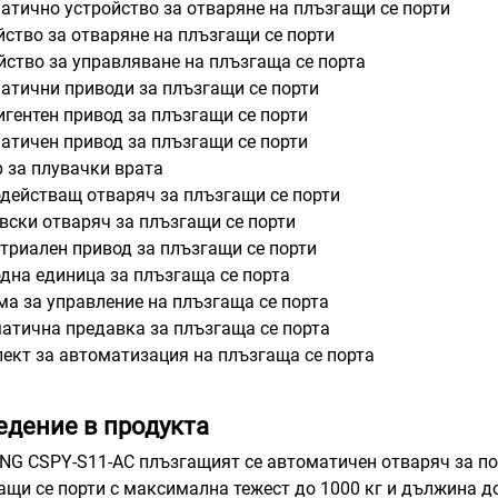
атично устройство за отваряне на плъзгащи се порти
йство за отваряне на плъзгащи се порти
йство за управляване на плъзгаща се порта
атични приводи за плъзгащи се порти
игентен привод за плъзгащи се порти
атичен привод за плъзгащи се порти
 за плувачки врата
действащ отваряч за плъзгащи се порти
вски отваряч за плъзгащи се порти
триален привод за плъзгащи се порти
дна единица за плъзгаща се порта
ма за управление на плъзгаща се порта
атична предавка за плъзгаща се порта
ект за автоматизация на плъзгаща се порта
едение в продукта
NG CSPY-S11-AC плъзгащият се автоматичен отваряч за по
ащи се порти с максимална тежест до 1000 кг и дължина до