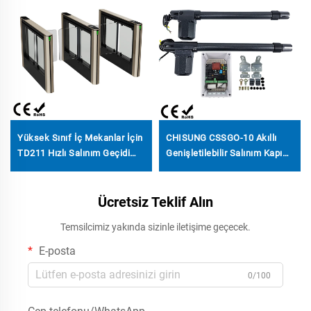
Yüksek Sınıf İç Mekanlar İçin
CHISUNG CSSGO-10 Akıllı
TD211 Hızlı Salınım Geçidi
Genişletilebilir Salınım Kapısı
Kendi Geliştirdiği Motor
Açıcısı, Villa ve Fabrika İçin
Soğuk Haddelenmiş Çelik Sac
AC Motorlu ve Uzaktan
Kasa Alüminyum Alaşım
Ücretsiz Teklif Alın
Kumandalı
Mekanizma
Temsilcimiz yakında sizinle iletişime geçecek.
E-posta
0/100