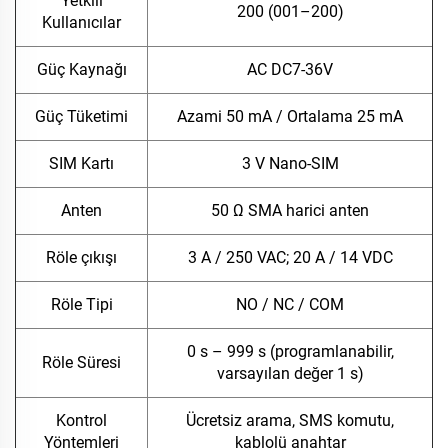
Yetkili
200 (001–200)
Kullanıcılar
Güç Kaynağı
AC DC7-36V
Güç Tüketimi
Azami 50 mA / Ortalama 25 mA
SIM Kartı
3 V Nano-SIM
Anten
50 Ω SMA harici anten
Röle çıkışı
3 A / 250 VAC; 20 A / 14 VDC
Röle Tipi
NO / NC / COM
0 s – 999 s (programlanabilir,
Röle Süresi
varsayılan değer 1 s)
Kontrol
Ücretsiz arama, SMS komutu,
Yöntemleri
kablolü anahtar