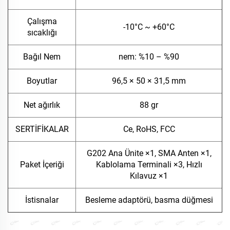
Çalışma
-10°C ~ +60°C
sıcaklığı
Bağıl Nem
nem: %10 – %90
Boyutlar
96,5 × 50 × 31,5 mm
Net ağırlık
88 gr
SERTİFİKALAR
Ce, RoHS, FCC
G202 Ana Ünite ×1, SMA Anten ×1,
Paket İçeriği
Kablolama Terminali ×3, Hızlı
Kılavuz ×1
İstisnalar
Besleme adaptörü, basma düğmesi