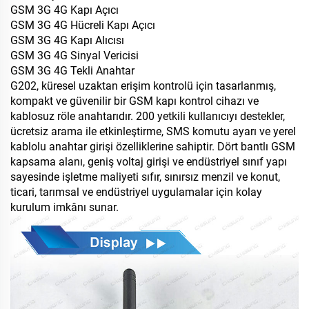
GSM 3G 4G Kapı Açıcı
GSM 3G 4G Hücreli Kapı Açıcı
GSM 3G 4G Kapı Alıcısı
GSM 3G 4G Sinyal Vericisi
GSM 3G 4G Tekli Anahtar
G202, küresel uzaktan erişim kontrolü için tasarlanmış,
kompakt ve güvenilir bir GSM kapı kontrol cihazı ve
kablosuz röle anahtarıdır. 200 yetkili kullanıcıyı destekler,
ücretsiz arama ile etkinleştirme, SMS komutu ayarı ve yerel
kablolu anahtar girişi özelliklerine sahiptir. Dört bantlı GSM
kapsama alanı, geniş voltaj girişi ve endüstriyel sınıf yapı
sayesinde işletme maliyeti sıfır, sınırsız menzil ve konut,
ticari, tarımsal ve endüstriyel uygulamalar için kolay
kurulum imkânı sunar.