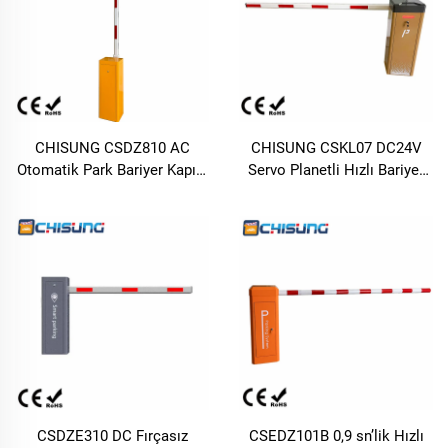
CHISUNG CSDZ810 AC
CHISUNG CSKL07 DC24V
Otomatik Park Bariyer Kapısı
Servo Planetli Hızlı Bariyer
| 3 saniye Hızlı Çalışma,
Kapısı | 0,6 saniye Ultra Hızlı
Maks. 6 m Kollar, Sürekli
Açılma, Maks. 4 m Kollar,
Çalışma Modlu Araç Erişim
%100 Sürekli Çalışma Modu,
Kontrolü Bariyeri, Otoparklar
Otoyol Geçiş Ünitesi Araç
İçin
Erişim Bariyeri
CSDZE310 DC Fırçasız
CSEDZ101B 0,9 sn’lik Hızlı