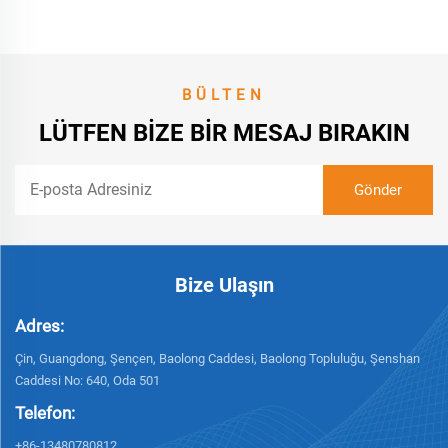
Fırçasız Motor
BÜLTEN
LÜTFEN BIZE BIR MESAJ BIRAKIN
Bize Ulaşın
Adres:
Çin, Guangdong, Şençen, Baolong Caddesi, Baolong Topluluğu, Şenshan
Caddesi No: 640, Oda 501
Telefon:
+86-13480780812