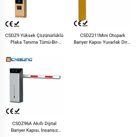
CSDZ9 Yüksek Çözünürlüklü
CSDZ211Mini Otopark
Plaka Tanıma Tümü-Bir-
Bariyer Kapısı Yuvarlak Direk
Arada Cihaz, Engelli Kapı ile
Soğuk Çelik Ayarlanabilir Hız
Birlikte
ve Yüksek Dayanıklılık Dar
Otopark Kurulum Alanları
İçin
CSDZ96A Akıllı Dijital
Bariyer Kapısı, İnsansız
Otopark İşlemleri İçin DC