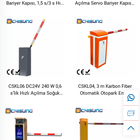
Bariyer Kapısı, 1,5 s/3 s Hız,
Açılma Servo Bariyer Kapısı |
1-6 m Kolu, OEM/ODM,
3 m Karbon Fiber Yuvarlak
Otoparklar, Konut Alanları ve
Kollarlı Otopark Otomatik
Ticari Alanlar İçin
Kapısı
CSKL06 DC24V 240 W 0,6
CSKL04, 3 m Karbon Fiber
s’lik Hızlı Açılma Soğuk
Otomatik Otopark Engel
Çelik Otomatik Park Engeli
Kapısı, 0,6 S, IP44, Ağır
Kapısı, Topluluk ve Ücretli
İşletim İçin, Ücretli Geçiş
Geçiş İstasyonu Sistemleri
İstasyonu ve Otopark Alanı
İçin
İçin