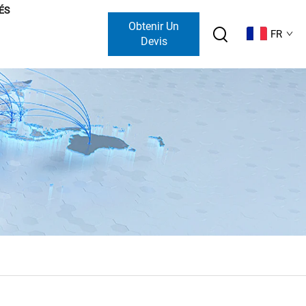
ÉS
Obtenir Un
FR
Devis