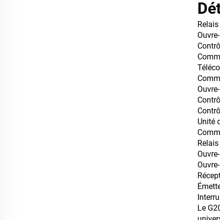
Dét
Relai
Ouvre
Contrô
Comma
Télé
Commu
Ouvre
Contrô
Contr
Unité 
Commu
Relais
Ouvre
Ouvre-
Récept
Émett
Interr
Le G20
univer