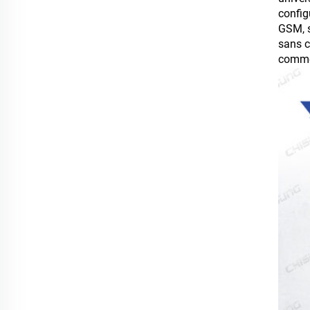
config
GSM, s
sans c
commer