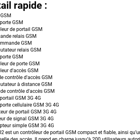
ail rapide :
s GSM
-porte GSM
leur de portail GSM
nde relais GSM
commande GSM
tateur relais GSM
-porte GSM
leur de porte GSM
ôleur d'accès GSM
de contrôle d'accès GSM
tateur à distance GSM
 de contrôle d'accès GSM
-portail GSM 3G 4G
porte cellulaire GSM 3G 4G
eur de portail GSM 3G 4G
eur de signal GSM 3G 4G
upteur simple GSM 3G 4G
2 est un contrôleur de portail GSM compact et fiable, ainsi qu’u
selle des accès. Il prend en charge jusqu’à 200 utilisateurs autori