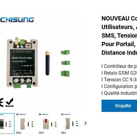
NOUVEAU Con
Utilisateurs
SMS, Tension
Pour Portail,
Distance Indu
l Contrôleur de p
l Relais GSM G202
l Tension CC 9-36
l Configuration
l Qualité industr
Enquête