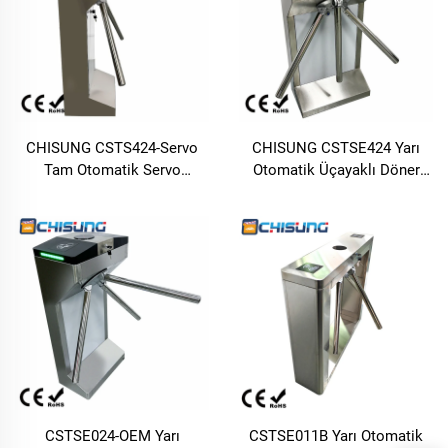
CHISUNG CSTS424-Servo
CHISUNG CSTSE424 Yarı
Tam Otomatik Servo
Otomatik Üçayaklı Döner
Üçayaklı Döner Kapı, 304
Kapı, 304 Paslanmaz Çelik,
Paslanmaz Çelik, DC24V
DC24V, Yaya Erişim Kontrol
Servo Motorlu, Çarpma ve
Kapısı, Kimlik Kartı ve IC
Takip Girişine Karşı Koruma
Kartı Destekler, Kuyrukta
Sağlayan, RS485 Haberleşme
Takip Etme (Tailgating)
Özelliğine Sahip Yaya Erişim
Önleme ve Yangın Alarmı
Kontrol Kapısı
Bağlantısı Özelliğiyle
CSTSE024-OEM Yarı
CSTSE011B Yarı Otomatik