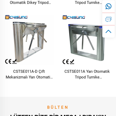
Otomatik Dikey Tripod
Tripod Turnike
Turnike
1000mmL*250mmW*960mmH
485mmL*280mmW*980mmH
Müşteri İçin Özel Dik Açı
SUS304 Malzeme
CSTSE011A-D Çift
CSTSE011A Yarı Otomatik
Mekanizmalı Yarı Otomatik
Tripod Turnike
Tripod Turnike
1200mmL*245mmW*980mmH
1200mmL*470mmW*980mmH
Genişletilmiş Uzantılı
Genişletilmiş Uzantılı
Tasarım Led Şeritli
Tasarım Led Şeritli
BÜLTEN