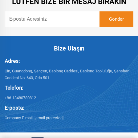
LÜTFEN BIZE BIR MESAJ BIRAKIN
Bize Ulaşın
Adres:
Çin, Guangdong, Şençen, Baolong Caddesi, Baolong Topluluğu, Şenshan
Caddesi No: 640, Oda 501
Telefon:
+86-13480780812
E-posta:
Company E-mail:
[email protected]