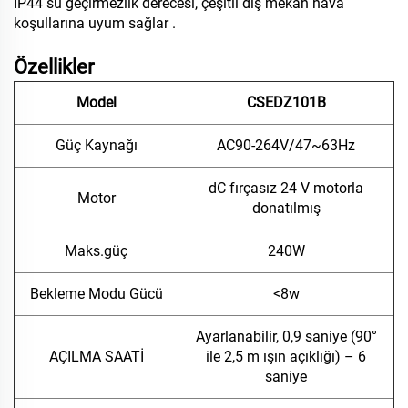
IP44 su geçirmezlik derecesi, çeşitli dış mekân hava
koşullarına uyum sağlar
.
Özellikler
Model
CSEDZ101B
Güç Kaynağı
AC90-264V/47~63Hz
dC fırçasız 24 V motorla
Motor
donatılmış
Maks.güç
240W
Bekleme Modu Gücü
<8w
Ayarlanabilir, 0,9 saniye
(
90°
AÇILMA SAATİ
ile 2,5 m ışın açıklığı) – 6
saniye