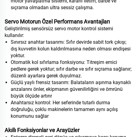
motor yavaşlatma sistemi, kararlı iletim, darbe ve
sıçrama olmadan ultra sessiz çalışma.
Servo Motorun Özel Performans Avantajları
Geliştirilmiş sensörsüz servo motor kontrol sistemi
kullanılır:
Sınırsız anahtar tasarımı: Sıfır devirde sabit tork çıkışı;
dış kuvvetin kolun kaldırılmasına neden olması endişesi
yoktur.
Otomatik kol sıfırlama fonksiyonu: Titreşim emici
pedlere gerek yoktur; sıfır darbe ve sıfır sıçrama sağlanır;
düzenli ayarlara gerek duyulmaz.
Güçlü yaylı frensiz tasarım: Balataların aşınma kaynaklı
arızalarını önler, ekipmanın güvenilirliğini ve ömrünü
büyük ölçüde artırır
Anahtarsız kontrol: Her seferinde tutarlı durma
doğruluğu, çoklu makinelerin tamamen aynı açılış
konumunu sağlar
Akıllı Fonksiyonlar ve Arayüzler