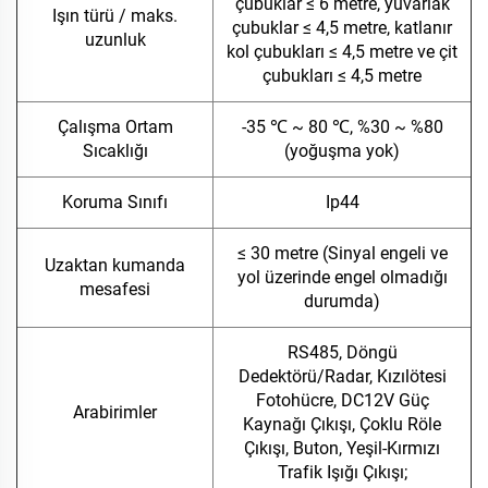
çubuklar ≤ 6 metre, yuvarlak
Işın türü / maks.
çubuklar ≤ 4,5 metre, katlanır
uzunluk
kol çubukları ≤ 4,5 metre ve çit
çubukları ≤ 4,5 metre
Çalışma Ortam
-35 ℃ ~ 80 ℃, %30 ~ %80
Sıcaklığı
(yoğuşma yok)
Koruma Sınıfı
Ip44
≤ 30 metre (Sinyal engeli ve
Uzaktan kumanda
yol üzerinde engel olmadığı
mesafesi
durumda)
RS485, Döngü
Dedektörü/Radar, Kızılötesi
Fotohücre, DC12V Güç
Arabirimler
Kaynağı Çıkışı, Çoklu Röle
Çıkışı, Buton, Yeşil-Kırmızı
Trafik Işığı Çıkışı;