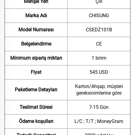
Menşei Yeri
Çin
Marka Adı
CHISUNG
Model Numarası
CSEDZ101B
Belgelendirme
CE
Minimum sipariş miktarı
1 birim
Fiyat
545 USD
Karton/Ahşap, müşteri
Paketleme Detayları
gereksinimlerine göre
Teslimat Süresi
7-15 Gün
Ödeme koşulları
L/C ; T/T ; MoneyGram