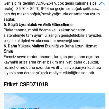
Geniş giriş gerilimi AC90-264 V, çok geniş çalışma sıcaklığı
aralığı -35 ℃ ~ 80 ℃, IP44 su geçirmez soğuk çelik şasi;
sert dış mekan soğuk/sıcak yağmurlu ortamlarına uyum
sağlar.
5. Güçlü Uyumluluk ve Akıllı Güncelleme
Plaka tanıma, mobil ödeme ve uzaktan yönetim
sistemleriyle tam uyumlu; zengin genişletilebilir arayüzler,
çeşitli kol tipleri ve aksesuarlar seçeneği sunar.
6. Daha Yüksek Maliyet Etkinliği ve Daha Uzun Hizmet
Ömrü
Frensiz servo motor tasarımı, kırılgan parçaların aşınma
kaynaklı arızalarını önler; bakım maliyeti daha düşüktür,
hizmet ömrü daha uzundur ve ithal servo bariyer kapılara
kıyasla son derece yüksek maliyet etkinliğine sahiptir.
Etiket: CSEDZ101B