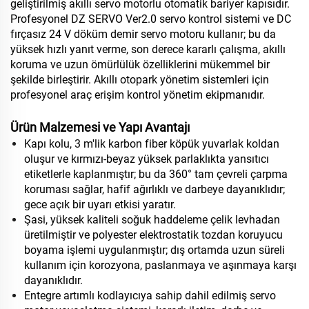
geliştirilmiş akıllı servo motorlu otomatik bariyer kapısıdır.
Profesyonel DZ SERVO Ver2.0 servo kontrol sistemi ve DC
fırçasız 24 V döküm demir servo motoru kullanır; bu da
yüksek hızlı yanıt verme, son derece kararlı çalışma, akıllı
koruma ve uzun ömürlülük özelliklerini mükemmel bir
şekilde birleştirir. Akıllı otopark yönetim sistemleri için
profesyonel araç erişim kontrol yönetim ekipmanıdır.
Ürün Malzemesi ve Yapı Avantajı
Kapı kolu, 3 m'lik karbon fiber köpük yuvarlak koldan
oluşur ve kırmızı-beyaz yüksek parlaklıkta yansıtıcı
etiketlerle kaplanmıştır; bu da 360° tam çevreli çarpma
koruması sağlar, hafif ağırlıklı ve darbeye dayanıklıdır;
gece açık bir uyarı etkisi yaratır.
Şasi, yüksek kaliteli soğuk haddeleme çelik levhadan
üretilmiştir ve polyester elektrostatik tozdan koruyucu
boyama işlemi uygulanmıştır; dış ortamda uzun süreli
kullanım için korozyona, paslanmaya ve aşınmaya karşı
dayanıklıdır.
Entegre artımlı kodlayıcıya sahip dahil edilmiş servo