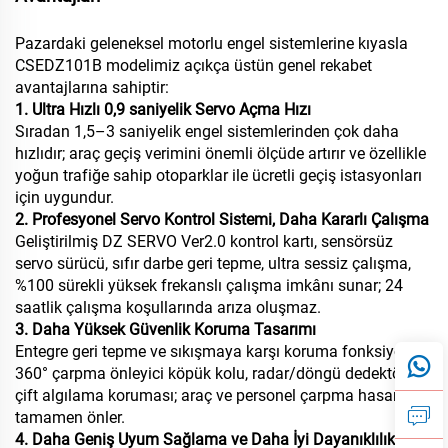
Pazardaki geleneksel motorlu engel sistemlerine kıyasla
CSEDZ101B modelimiz açıkça üstün genel rekabet
avantajlarına sahiptir:
1. Ultra Hızlı 0,9 saniyelik Servo Açma Hızı
Sıradan 1,5–3 saniyelik engel sistemlerinden çok daha
hızlıdır; araç geçiş verimini önemli ölçüde artırır ve özellikle
yoğun trafiğe sahip otoparklar ile ücretli geçiş istasyonları
için uygundur.
2. Profesyonel Servo Kontrol Sistemi, Daha Kararlı Çalışma
Geliştirilmiş DZ SERVO Ver2.0 kontrol kartı, sensörsüz
servo sürücü, sıfır darbe geri tepme, ultra sessiz çalışma,
%100 sürekli yüksek frekanslı çalışma imkânı sunar; 24
saatlik çalışma koşullarında arıza oluşmaz.
3. Daha Yüksek Güvenlik Koruma Tasarımı
Entegre geri tepme ve sıkışmaya karşı koruma fonksiyonu,
360° çarpma önleyici köpük kolu, radar/döngü dedektörü
çift algılama koruması; araç ve personel çarpma hasarlarını
tamamen önler.
4. Daha Geniş Uyum Sağlama ve Daha İyi Dayanıklılık