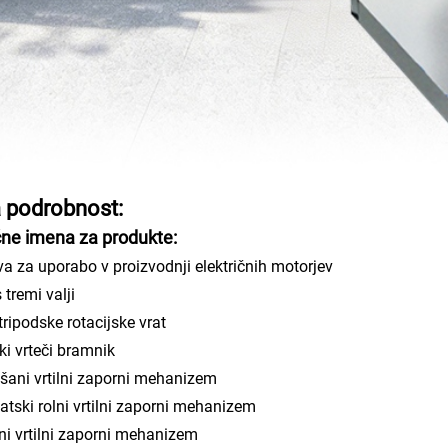
a podrobnost:
čne imena za produkte:
va za uporabo v proizvodnji električnih motorjev
 tremi valji
 tripodske rotacijske vrat
ki vrteči bramnik
ani vrtilni zaporni mehanizem
tski rolni vrtilni zaporni mehanizem
kni vrtilni zaporni mehanizem