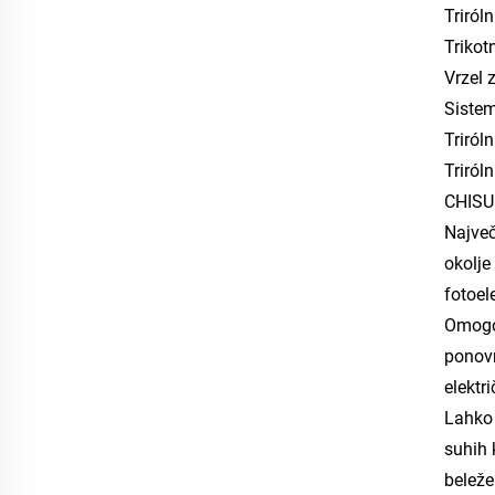
Triról
Trikot
Vrzel 
Sistem
Triról
Triról
CHISUN
Največ
okolje
fotoel
Omogoč
ponovn
elektr
Lahko 
suhih 
beleže