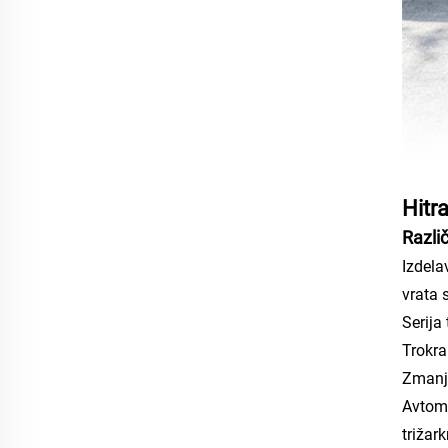
Hitr
Razli
Izdela
vrata s
Serija
Trokra
Zmanjš
Avtoma
trižar