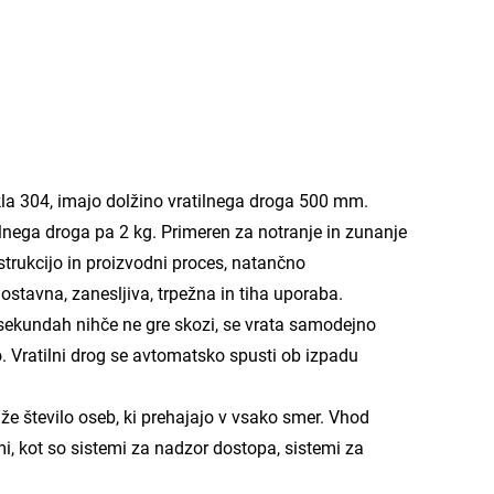
la 304, imajo dolžino vratilnega droga 500 mm.
tilnega droga pa 2 kg. Primeren za notranje in zunanje
trukcijo in proizvodni proces, natančno
nostavna, zanesljiva, trpežna in tiha uporaba.
sekundah nihče ne gre skozi, se vrata samodejno
. Vratilni drog se avtomatsko spusti ob izpadu
.
že število oseb, ki prehajajo v vsako smer. Vhod
mi, kot so sistemi za nadzor dostopa, sistemi za