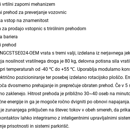
ni vrtilni zaporni mehanizem
ni prehod za preverjanje vozovnic
za vstop na znamenitost
 za prodajo vstopnic s trirólnim prehodom
na bariera
ni prehod
GCSTSE024-OEM vrata s tremi valji, izdelana iz nerjavnega jek
ja nosilnost vratilnega droga je 80 kg, delovna potisna sila vra
 pri temperaturah od -40 ℃ do +55 ℃. Uporablja modularno kons
ektrično pozicioniranje ter posebej izdelano rotacijsko ploščo. E
a dvosmerno prehajanje in preprečuje obraten prehod. Če v 5 
o zaklenejo. Hitrost prehoda je približno 30~40 oseb na minuto
ične energije in ga je mogoče ročno dvigniti po obnovi napajanja
je zunanjega priključen na števec tokov v obeh smereh, da prika
kontaktov lahko integriramo z inteligentnimi upravljalnimi siste
nje prisotnosti in sistemi parkirišč.