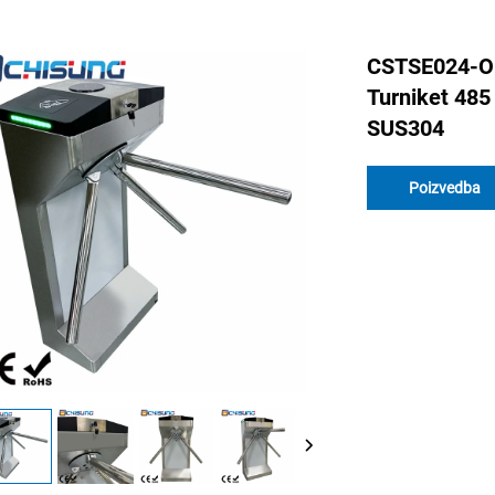
CSTSE024-OE
Turniket 485
SUS304
Poizvedba