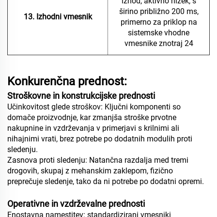
izhod, aktivno nizek, s
širino približno 200 ms,
13. Izhodni vmesnik
primerno za priklop na
sistemske vhodne
vmesnike znotraj 24
Konkurenčna prednost:
Stroškovne in konstrukcijske prednosti
Učinkovitost glede stroškov: Ključni komponenti so
domače proizvodnje, kar zmanjša stroške prvotne
nakupnine in vzdrževanja v primerjavi s krilnimi ali
nihajnimi vrati, brez potrebe po dodatnih modulih proti
sledenju.
Zasnova proti sledenju: Natančna razdalja med tremi
drogovih, skupaj z mehanskim zaklepom, fizično
preprečuje sledenje, tako da ni potrebe po dodatni opremi.
Operativne in vzdrževalne prednosti
Enostavna namestitev: standardizirani vmesniki