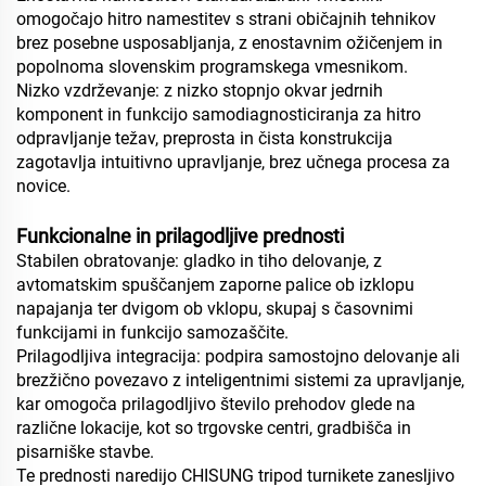
omogočajo hitro namestitev s strani običajnih tehnikov
brez posebne usposabljanja, z enostavnim ožičenjem in
popolnoma slovenskim programskega vmesnikom.
Nizko vzdrževanje: z nizko stopnjo okvar jedrnih
komponent in funkcijo samodiagnosticiranja za hitro
odpravljanje težav, preprosta in čista konstrukcija
zagotavlja intuitivno upravljanje, brez učnega procesa za
novice.
Funkcionalne in prilagodljive prednosti
Stabilen obratovanje: gladko in tiho delovanje, z
avtomatskim spuščanjem zaporne palice ob izklopu
napajanja ter dvigom ob vklopu, skupaj s časovnimi
funkcijami in funkcijo samozaščite.
Prilagodljiva integracija: podpira samostojno delovanje ali
brezžično povezavo z inteligentnimi sistemi za upravljanje,
kar omogoča prilagodljivo število prehodov glede na
različne lokacije, kot so trgovske centri, gradbišča in
pisarniške stavbe.
Te prednosti naredijo CHISUNG tripod turnikete zanesljivo