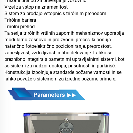
Trikotni prehod za preverjanje vozovnic
Vrzel za vstop na znamenitost
Sistem za prodajo vstopnic s trirólnim prehodom
Trirólna bariera
Trirólni prehod
Ta serija trirólnih vrtilnih zapornih mehanizmov uporablja
modularno zasnovo in proizvodni proces, ki ponuja
natančno fotoelektrično pozicioniranje, preprostost,
zanesljivost, vzdržljivost in tiho delovanje. Lahko se
brezhibno integrira s pametnimi upravljalnimi sistemi, kot
so sistemi za nadzor dostopa, prisotnosti in parkirišč.
Konstrukcija izpolnjuje standarde požarne varnosti in se
lahko poveže s sistemom za izredne požarne primere.