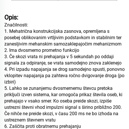
Opis:
Značilnosti:
1. Mehatrična konstrukcijska zasnova, opremljena s
posebej oblikovanim vrtljivim podstavkom in stabilnim ter
zanesljivim mehanskim samozaklepajočim mehanizmom
2. Ima dvosmerno prometno funkcijo
3. Če skozi vrata ni prehajanja v 5 sekundah po oddaji
signala za odpiranje, se vrata samodejno znova zaklenejo
4. Pri izpadu napajanja se drog samodejno spusti, ponovno
vklopitev napajanja pa zahteva ročno dvigovanje droga (po
izbiri)
5. Lahko se zunanjemu dvosmernemu števcu pretoka
priključi izven sistema, kar omogoča prikaz števila oseb, ki
prehajajo v vsako smer. Ko oseba preide skozi, izpiše
ustrezni števni vhod impulzni signal s širino približno 200.
Če nihče ne preide skozi, v času 200 ms ne bo izhoda na
ustreznem števnem vratu
6. Zaščita proti obratnemu prehajanju