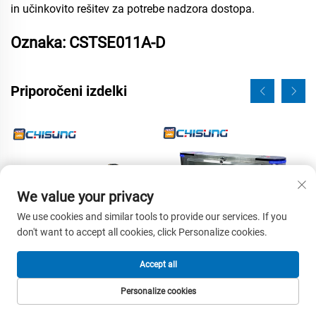
in učinkovito rešitev za potrebe nadzora dostopa.
Oznaka: CSTSE011A-D
Priporočeni izdelki
We value your privacy
We use cookies and similar tools to provide our services. If you
don't want to accept all cookies, click Personalize cookies.
Accept all
CSBZ215D Hitrostna krilna
CSTSE011A Polavtomatski
Personalize cookies
vrata za visoko razredne
tripod turniket 1200 mm D *
DOMAČA STRAN
IZDELKI
E-POŠTA
TEL.