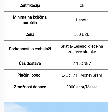
Certifikacija
CE
Minimalna količina
1 enota
naročila
Cena
500 USD
Škatla/Leseno, glede na
Podrobnosti o embalaži
zahteve stranke
Čas dostave
7-15DNEV
Plačilni pogoji
L/C ; T/T ; MoneyGram
Zmožnost dobave
3000 enot/Mesec