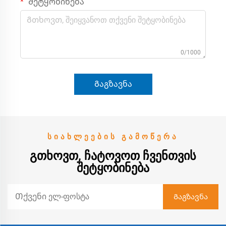
Შეტყობინება
0/1000
Გაგზავნა
ᲡᲘᲐᲮᲚᲔᲔᲑᲘᲡ ᲒᲐᲛᲝᲬᲔᲠᲐ
ᲒᲗᲮᲝᲕᲗ, ᲩᲐᲢᲝᲕᲝᲗ ᲩᲕᲔᲜᲗᲕᲘᲡ
ᲨᲔᲢᲧᲝᲑᲘᲜᲔᲑᲐ