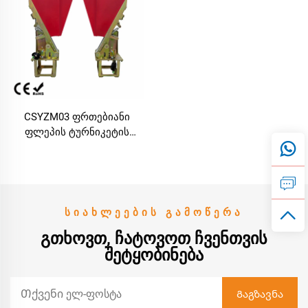
CSYZM03 ფრთებიანი
ფლეპის ტურნიკეტის
მექანიზმი, ფეხით
მოსასვლელად
გამოსაყენებლად
შესაძლებლობა
ᲡᲘᲐᲮᲚᲔᲔᲑᲘᲡ ᲒᲐᲛᲝᲬᲔᲠᲐ
ᲒᲗᲮᲝᲕᲗ, ᲩᲐᲢᲝᲕᲝᲗ ᲩᲕᲔᲜᲗᲕᲘᲡ
ᲨᲔᲢᲧᲝᲑᲘᲜᲔᲑᲐ