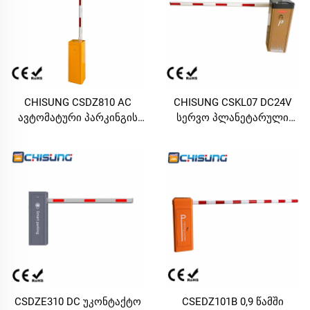
CHISUNG CSDZ810 AC
CHISUNG CSKL07 DC24V
ავტომატური პარკინგის
სერვო პლანეტარული
ბარიერის გეიტი | 3 წმ-ში
სწრაფი ბარიერის გეიტი |
სწრაფი სიჩქარე,
0,6 წმ-ში ულტრასწრაფი
მაქსიმალურად 6 მ ბომის
გახსნა, მაქსიმალურად 4 მ
ხელი, უწყვეტი
ბომი, 100 % უწყვეტი
ექსპლუატაცია,
ექსპლუატაცია,
სატრანსპორტო წვდომის
გადასასვლელი სადგურის
კონტროლის ბარიერი
სატრანსპორტო წვდომის
პარკინგის
ბარიერი
ტერიტორიებისთვის
CSDZE310 DC უკონტაქტო
CSEDZ101B 0,9 წამში