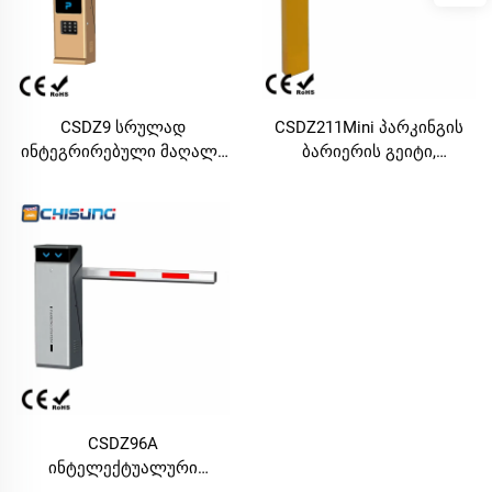
პარკინგებისთვის
CSDZ9 სრულად
CSDZ211Mini პარკინგის
ინტეგრირებული მაღალი
ბარიერის გეიტი,
გაფართოების
მრგვალი ბოძი, ცივი
სახელმწიფო ნომრის
ფოლადი, რეგულირებადი
ამოცნობარობის
სიჩქარე და მაღალი
მოწყობილობა ბარიერო
სიმტკიცე შეზღუდული
კარით ერთად
პარკინგის ადგილების
დაყენების
სივრცეებისთვის
CSDZ96A
ინტელექტუალური
ციფრული ბარიერო კარი,