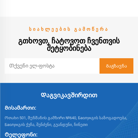
უკონტაქტო პარკინგის
ოპერაციებისთვის
განკუთვნილი მუდმივი
დენის უბრუშლესი ძრავა
ᲡᲘᲐᲮᲚᲔᲔᲑᲘᲡ ᲒᲐᲛᲝᲬᲔᲠᲐ
ᲒᲗᲮᲝᲕᲗ, ᲩᲐᲢᲝᲕᲝᲗ ᲩᲕᲔᲜᲗᲕᲘᲡ
ᲨᲔᲢᲧᲝᲑᲘᲜᲔᲑᲐ
Დაგვიკავშირდით
Მისამართი:
Ოთახი 501, შენშანის გამზირი №640, Баолунგის საზოგადოება,
Баолунგის ქუჩა, შენძენი, გუანდუნი, ჩინეთი
Ტელეფონი: