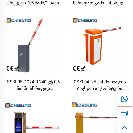
ბრეკეტი, 1,5 წამი/3 წამი
სწრაფად გამოსახსნელი
სიჩქარით, 1–6 მ
სერვო ბარიერის კარი | 3
ხელოვნური მანკირი,
მეტრიანი ნახშირბადის
OEM/ODM ვერსია
ბოჭკოს გარშემო
პარკინგის ადგილების,
დამზადებული მრგვალი
საზოგადოებრივი და
ბომბი მქონე ავტომატური
კომერციული
პარკინგის კარი
გამოყენებისთვის
CSKL06 DC24 В 240 ვტ 0,6
CSKL04 3 მ ნახშირბადის
წამში სწრაფად
ბოჭკოს ავტომატური
გამოსახსნელი ცივი
პარკინგის ჭერის
ფოლადის ავტომატური
გადაადგილებადი
პარკინგის ბარიერო
გასაყოფი, 0.6 წმ, IP44,
გეითი საზოგადოებისა და
მძიმე ექსპლუატაციის
გადასახადის სადგურის
რეჟიმი გადასახადების
სისტემებისთვის
სადგურებისა და