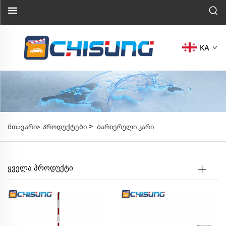
KA
>
Მთავარი>
Პროდუქტები
Ბარიერული კარი
ᲧᲕᲔᲚᲐ ᲞᲠᲝᲓᲣᲥᲢᲘ