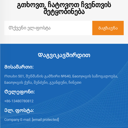
ᲒᲗᲮᲝᲕᲗ, ᲩᲐᲢᲝᲕᲝᲗ ᲩᲕᲔᲜᲗᲕᲘᲡ
ᲨᲔᲢᲧᲝᲑᲘᲜᲔᲑᲐ
Დაგვიკავშირდით
Მისამართი:
Ოთახი 501, შენშანის გამზირი №640, Баолунგის საზოგადოება,
Баолунგის ქუჩა, შენძენი, გუანდუნი, ჩინეთი
Ტელეფონი:
+86-13480780812
Ელ. ფოსტა:
Company E-mail:
[email protected]