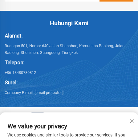
Hubungi Kami
Alamat:
Ruangan 501, Nomor 640 Jalan Shenshan, Komunitas Baolong, Jalan
Baolong, Shenzhen, Guangdong, Tiongkok
Telepon:
+86-13480780812
Surel:
Company E-mail:
[email protected]
We value your privacy
Hak Cipta © 2026 Chisung Intelligence Technology (Shenzhen) Co.,
We use cookies and similar tools to provide our services. If you