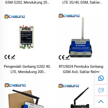
GSM G202, Mendukung 200
LTE 2G/4G GSM, Saklar
Pengguna, Akses via
Relay, Dukung Hingga 3000
Panggilan Gratis dan Kontrol
Pengguna Terotorisasi,
via SMS, Tegangan AC/DC
Kontrol Panggilan Gratis,
7–36 V (Rentang Lebar)
Input Alarm 2 Saluran,
untuk Gerbang, Pintu, Barrier,
Tegangan Lebar 9–36 V
serta Saklar Jarak Jauh
untuk Gerbang, Pintu, Barrier,
Industri
dan Sistem Kendali Akses
Industri
Pengendali Gerbang G202 4G
RTU5024 Pembuka Gerbang
LTE, Mendukung 200
GSM Asli, Saklar Relay
Pengguna, Panggilan Gratis,
Nirkabel 2G/3G/4G, Kontrol
Saklar Relay, Mendukung
Panggilan Telepon/SMS
VoLTE, Tegangan AC/DC 7–
Gratis, Mendukung Hingga
36 V, Kontrol Jarak Jauh via
200 Pengguna untuk
SMS untuk Gerbang, Pintu,
Gerbang, Barrier, dan
Barrier, Garasi, dan Akses
Peralatan Industri