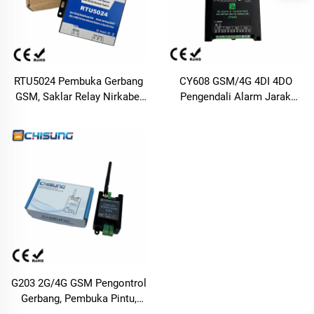
Industri
RTU5024 Pembuka Gerbang
CY608 GSM/4G 4DI 4DO
GSM, Saklar Relay Nirkabel
Pengendali Alarm Jarak
2G/3G/4G, Pembuka Pintu
Jauh, Peringatan SMS dan
Nirkabel, Mendukung Hingga
Panggilan, Kontrol Relay
200 Pengguna, Kontrol
untuk Keamanan & Otomasi
melalui Panggilan
Telepon/SMS untuk Gerbang
Garasi, Barrier, dan Saklar
Industri
G203 2G/4G GSM Pengontrol
Gerbang, Pembuka Pintu,
Pengirim Sinyal Jarak Jauh,