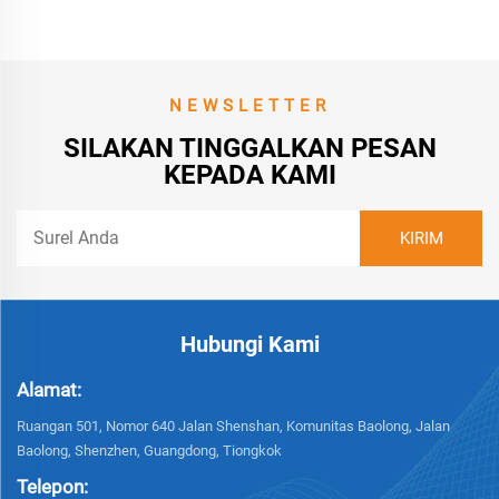
Relay Akses Kontrol, Unit
Saklar
NEWSLETTER
SILAKAN TINGGALKAN PESAN
KEPADA KAMI
Hubungi Kami
Alamat:
Ruangan 501, Nomor 640 Jalan Shenshan, Komunitas Baolong, Jalan
Baolong, Shenzhen, Guangdong, Tiongkok
Telepon: