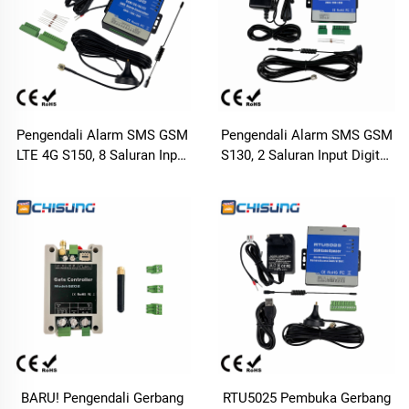
Pengendali Alarm SMS GSM
Pengendali Alarm SMS GSM
LTE 4G S150, 8 Saluran Input
S130, 2 Saluran Input Digital,
Digital, 2 Saluran Output
Relay Kontrol Jarak Jauh
Relay, Kontrol Jarak Jauh
melalui SMS, Peringatan
melalui SMS, Peringatan
Kegagalan Daya untuk
Kegagalan Daya untuk
Penggunaan Industri &
Otomasi Industri
Pertanian
BARU! Pengendali Gerbang
RTU5025 Pembuka Gerbang