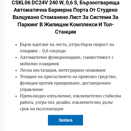
CSKL06 DC24V 240 W, 0,6 S, Бързоотваряща
Автоматична Бариерна Порта От Студено
Валцувано Стоманено Лист За Системи За
Паркинг В Жилищни Комплекси И Тол-
Станции
Бързо вдигане на лоста, ултра-бърза скорост на
отваряне – 0,6 секунди
Автоматично функциониране, съвместимост с
мобилни плащания
Лесна инсталация, интегрирано опаковане
Усещане на присъствието на превозно средство,
функция против прищипване, дистанционно
управление
Превъзходно изпълнение, изключително стабилна
работа, ултра-тих дизайн, изключително дълъг
срок на експлоатация
Заявка