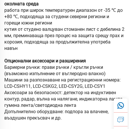
околната среда
работа при широк температурен диапазон от -35 ℃ до
+80 ℃, подходяща за студени северни региони и
горещи южни региони
кутия от студено валцуван стоманен лист с дебелина 2
мм, преминаваща през процес на защита срещу прах и
корозия, подходяща за продължителна употреба
навън
Опционални аксесоари и разширения
Бариерни ръчки: прави ръчки / кръгли ръчки
(възможно изпълнение от въглеродно влакно)
Машини за разпознаване на регистрационни номера:
LCD-CSHY11, LCD-CSKG2, LED-CSY2G, LED-CSY1
Аксесоари за безопасност: детектор на индуктивен
контур, радар, вълна на налягане, индикаторна лампа,
гумена лента/светодиодна лента
Допълнително оборудване: подпора за влачене,
въздушен прекъсвач и др.