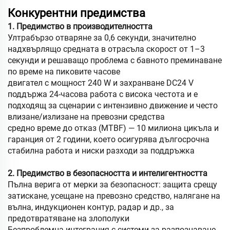
Конкурентни предимства
1. Предимство в производителността
Ултрабързо отваряне за 0,6 секунди, значително
надхвърлящо средната в отрасъла скорост от 1–3
секунди и решаващо проблема с бавното преминаване
по време на пиковите часове
двигател с мощност 240 W и захранване DC24 V
поддържа 24-часова работа с висока честота и е
подходящ за сценарии с интензивно движение и често
влизане/излизане на превозни средства
средно време до отказ (MTBF) — 10 милиона цикъла и
гаранция от 2 години, което осигурява дългосрочна
стабилна работа и ниски разходи за поддръжка
2. Предимство в безопасността и интелигентността
Пълна верига от мерки за безопасност: защита срещу
затискане, усещане на превозно средство, налягане на
вълна, индукционен контур, радар и др., за
предотвратяване на злополуки
Безпроблемна интеграция с системи за разпознаване