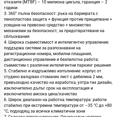
отказите (MTBF) – 10 милиона цикъла, гаранция – 2
години
3. 360° пълна безопасност: ръка на бариерата с
пенопластова защита + функция против прищипване +
усещане на превозно средство + множество
механизми за безопасност, за предотвратяване на
сблъсквания
4. Широка съвместимост и интелигентно управление:
поддържа системи за разпознаване на
регистрационни номера, мобилни плащания,
дистанционно управление и безпилотна работа;
съвместим с различни интелигентни паркинг решения
5. Стабилно и издръжливо изпълнение: корпус от
студено валцуван стоманен лист с дебелина 2 мм,
превъзходно качество на изработка, ултра-тих дизайн,
изключително дълъг срок на експлоатация и
изключително висока цена/качество
6. Широк диапазон на работна температура: работи
стабилно при екстремни температури от –35 °C до +80
°C, подходящ за всички климатични зони
7. Гъвкава персонализация: Опционални цветове