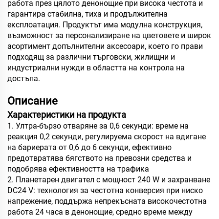
работа през цялото денонощие при висока честота и
гарантира стабилна, тиха и продължителна
експлоатация. Продуктът има модулна конструкция,
възможност за персонализиране на цветовете и широк
асортимент допълнителни аксесоари, което го прави
подходящ за различни търговски, жилищни и
индустриални нужди в областта на контрола на
достъпа.
Описание
Характеристики на продукта
1. Ултра-бързо отваряне за 0,6 секунди: време на
реакция 0,2 секунди, регулируема скорост на вдигане
на бариерата от 0,6 до 6 секунди, ефективно
предотвратява бягството на превозни средства и
подобрява ефективността на трафика
2. Планетарен двигател с мощност 240 W и захранване
DC24 V: технология за честотна конверсия при ниско
напрежение, поддържа непрекъсната високочестотна
работа 24 часа в денонощие, средно време между