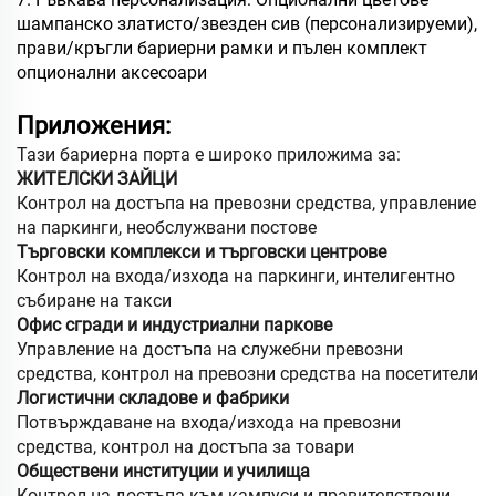
шампанско златисто/звезден сив (персонализируеми),
прави/кръгли бариерни рамки и пълен комплект
опционални аксесоари
Приложения:
Тази бариерна порта е широко приложима за:
ЖИТЕЛСКИ ЗАЙЦИ
Контрол на достъпа на превозни средства, управление
на паркинги, необслужвани постове
Търговски комплекси и търговски центрове
Контрол на входа/изхода на паркинги, интелигентно
събиране на такси
Офис сгради и индустриални паркове
Управление на достъпа на служебни превозни
средства, контрол на превозни средства на посетители
Логистични складове и фабрики
Потвърждаване на входа/изхода на превозни
средства, контрол на достъпа за товари
Обществени институции и училища
Контрол на достъпа към кампуси и правителствени