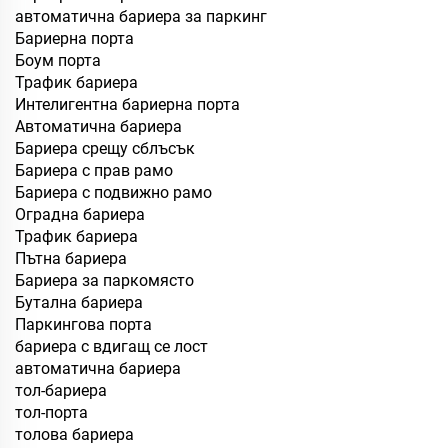
автоматична бариера за паркинг
Бариерна порта
Боум порта
Трафик бариера
Интелигентна бариерна порта
Автоматична бариера
Бариера срещу сблъсък
Бариера с прав рамо
Бариера с подвижно рамо
Оградна бариера
Трафик бариера
Пътна бариера
Бариера за паркомясто
Бутална бариера
Паркингова порта
бариера с вдигащ се лост
автоматична бариера
тол-бариера
тол-порта
толова бариера