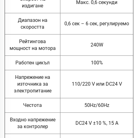
Макс. 0,6 секунди
издигане
Диапазон на
0,6 сек – 6 сек, регулируемо
скоростта
Рейтингова
240W
мощност на мотора
Работен цикъл
100%
Напрежение на
източника за
110/220 V или DC24 V
электропитание
Честота
50Hz/60Hz
Входно напрежение
DC24 V ±10 %, 15 A
за контролер