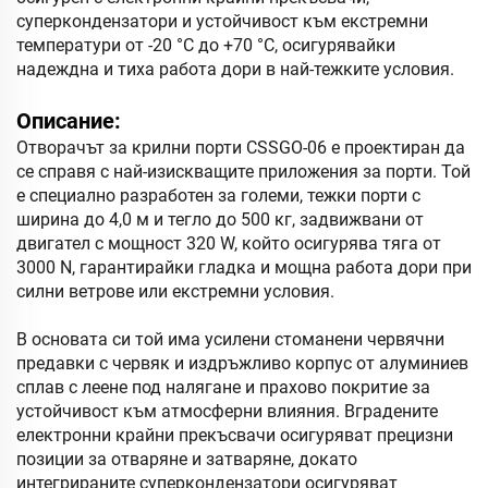
суперкондензатори и устойчивост към екстремни
температури от -20 °C до +70 °C, осигурявайки
надеждна и тиха работа дори в най-тежките условия.
Описание:
Отворачът за крилни порти CSSGO-06 е проектиран да
се справя с най-изискващите приложения за порти. Той
е специално разработен за големи, тежки порти с
ширина до 4,0 м и тегло до 500 кг, задвижвани от
двигател с мощност 320 W, който осигурява тяга от
3000 N, гарантирайки гладка и мощна работа дори при
силни ветрове или екстремни условия.
В основата си той има усилени стоманени червячни
предавки с червяк и издръжливо корпус от алуминиев
сплав с леене под налягане и прахово покритие за
устойчивост към атмосферни влияния. Вградените
електронни крайни прекъсвачи осигуряват прецизни
позиции за отваряне и затваряне, докато
интегрираните суперкондензатори осигуряват