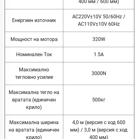
400 мм / 600 мм)
AC220V±10V 50/60Hz /
Енергиен източник
AC110V±10V 60Hz
Мощност на мотора
320W
Номинален Ток
1.5A
Максимално
3000N
тегловно усилие
Максимална тегло на
вратата (единичен
500кг
крило)
Максимална ширина
4,0 м (версия с ход 600
на вратата (единичен
мм) / 3,0 м (версия с ход
крило)
400 мм)