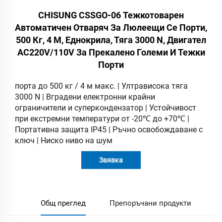
CHISUNG CSSGO-06 Тежкотоварен
Автоматичен Отваряч За Люлеещи Се Порти,
500 Кг, 4 М, Еднокрила, Тяга 3000 N, Двигател
AC220V/110V За Прекалено Големи И Тежки
Порти
порта до 500 кг / 4 м макс. | Ултрависока тяга
3000 N | Вградени електронни крайни
ограничители и суперкондензатор | Устойчивост
при екстремни температури от -20℃ до +70℃ |
Портативна защита IP45 | Ръчно освобождаване с
ключ | Ниско ниво на шум
Заявка
Общ преглед
Препоръчани продукти