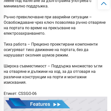
леене под налягане за дълготрайна употреба с
минимално поддръжка.
Ръчно превключване при аварийни ситуации –
Освобождаване чрез ключ позволява ръчно отваряне
на портата по време на прекъсване на
електрозахранването.
Тиха работа – Прецизно проектирани компоненти
осигуряват тихо движение на портата, без да
нарушават околния шумов режим.
Широка съвместимост – Поддържа множество ъгли
на отваряне и дължини на ход, за да отговаря на
различни конструкции на порти и монтажни
изисквания.
Етикет: CSSGO-06