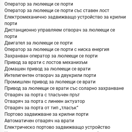
Оператор за люлеещи се порти
Оператор за люлеещи се порти със ставен лост
Електромеханично задвижващо устройство за крилни
порти
Дистанционно управляем отворач за люлеещи се
порти
Двигател за люлеещи се порти
Оператор за люлеещи се порти с ниска енергия
Захранван оператор за люлеещи се порти
Привод за врати с лостов механизъм
Домашен привод за люлеещи се врати
Интелигентен отворач за двукрили порти
Промишлен привод за люлеещи се врати
Привод за люлеещи се врати със соларно захранване
Отваряч за порта с тласъчен прът
Отваряч за порта с линеен актуатор
Отваряч за порта от тип „тласък“
Портово задвижване за крилни порти
Автоматичен отваряч на врати
Електрическо портово задвижващо устройство