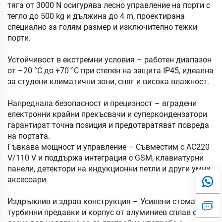
тяга от 3000 N осигурява лесно управление на порти с
тегло до 500 kg и дължина до 4 m, проектирана
специално за голям размер и изключително тежки
порти.
Устойчивост в екстремни условия – работен диапазон
от –20 °C до +70 °C при степен на защита IP45, идеална
за студени климатични зони, сняг и висока влажност.
Напреднала безопасност и прецизност – вградени
електронни крайни прекъсвачи и суперкондензатори
гарантират точна позиция и предотвратяват повреда
на портата.
Гъвкава мощност и управление – Съвместим с AC220
V/110 V и поддържа интеграция с GSM, клавиатурни
панели, детектори на индукционни петли и други умни
аксесоари.
Издръжлив и здрав конструкция – Усилени стоманени
турбинни предавки и корпус от алуминиев сплав с