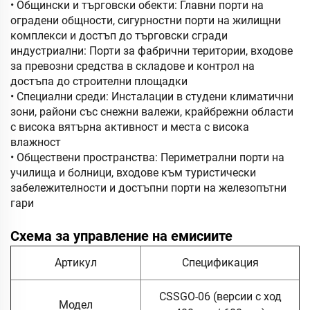
• Общински и търговски обекти: Главни порти на
оградени общности, сигурностни порти на жилищни
комплекси и достъп до търговски сгради
индустриални: Порти за фабрични територии, входове
за превозни средства в складове и контрол на
достъпа до строителни площадки
• Специални среди: Инсталации в студени климатични
зони, райони със снежни валежи, крайбрежни области
с висока вятърна активност и места с висока
влажност
• Обществени пространства: Периметрални порти на
училища и болници, входове към туристически
забележителности и достъпни порти на железопътни
гари
Схема за управление на емисиите
Артикул
Спецификация
CSSGO-06 (версии с ход
Модел