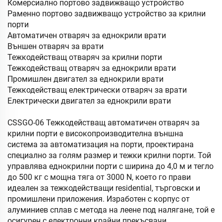
Комерсиално портово задвижващо устройство
Раменно портово задвижващо устройство за крилни
порти
Автоматичен отваряч за еднокрили врати
Външен отваряч за врати
Тежкодействащ отваряч за крилни порти
Тежкодействащ отваряч за еднокрили врати
Промишлен двигател за еднокрили врати
Тежкодействащ електрически отваряч за врати
Електрически двигател за еднокрили врати
CSSGO-06 Тежкодействащ автоматичен отваряч за
крилни порти е високопроизводителна външна
система за автоматизация на порти, проектирана
специално за голям размер и тежки крилни порти. Той
управлява еднокрилни порти с ширина до 4,0 м и тегло
до 500 кг с мощна тяга от 3000 N, което го прави
идеален за тежкодействащи residential, търговски и
промишлени приложения. Изработен с корпус от
алуминиев сплав с метода на леене под налягане, той е
осигурен с електронни крайни прекъсвачи,