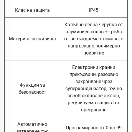
Клас на защита
IP45
Калъпно леяна черупка от
алуминиев сплав + тръба
Материал за жилища
от неръждаема стомана, с
напръскано полимерно
покритие
Електронни крайни
прекъсвачи, резервно
захранване чрез
Функции за
суперкондензатор, ръчно
безопасност
освобождаване с ключ,
регулируема защита от
прегряване
Автоматично
Програмирано от 0 до 99
затваряне със