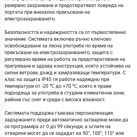
резервно захранване и предотвратяват повреда на
портата при внезапно прекъсване на
електрозахранването.
Безопасността и надеждността са от първостепенно
значение. Системата включва ръчно ключово
освобождаване за лесна употреба по време на
прекъсване на електрозахранването, защита с
регулирано време на работа за предотвратяване на
прегряване и здрава конструкция, която устойчива на
силни ветрове, дъжд и замразяващи температури. С
клас на защита IP45 тя работи надеждно при
температури от -20 ℃ до +70 ℃, което я прави
подходяща за употреба в студени климатични зони,
райони със сняг и среди с висока влажност.
Системата поддържа гъвкава персонализация:
задържането преди автоматично затваряне може да
се програмира от 0 до 99 секунди, а ъглите на
отваряне могат да се зададат на 90°, 100°, 110° или