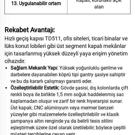
Kapalı, korunaklı açık
13. Uygulanabilir ortam
alan
Rekabet Avantajı:
Hızlı geçiş kapısı TD511, ofis siteleri, ticari binalar ve
lüks konut lobileri gibi üst segment kapalı mekânlar
için tasarlanmış yüksek düzeyli yaya erişim yönetim
cihazıdır.
Sağlam Mekanik Yapı:
Yüksek yoğunluklu gerilme ve
darbelere dayanabilen köprü tipi gantry şasiye sahiptir
ve bu da kararlı çalışmayı garanti eder.
Özelleştirilebilir Estetik:
Gövde şasisi, dış kolonlarda çift
renkli boya ile birlikte 1,5 mm soğuk haddelenmiş sac
kaplamadan oluşur ve zarif bir renk hiyerarşisi sunar.
Üst kapak, CNC alüminyum veya mermer benzeri
yüzeyler gibi malzemelerle özelleştirilebilir ve klasik
şampanya altın renginde ya da belirli tesis stilini
eşleştirmek üzere özel olarak üretilebilir; böylece çeşitli
müşteri tercihlerine cevap verir.