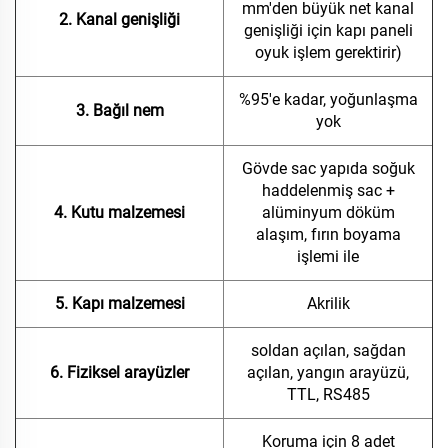
mm'den büyük net kanal
2. Kanal genişliği
genişliği için kapı paneli
oyuk işlem gerektirir)
%95'e kadar, yoğunlaşma
3. Bağıl nem
yok
Gövde sac yapıda soğuk
haddelenmiş sac +
4. Kutu malzemesi
alüminyum döküm
alaşım, fırın boyama
işlemi ile
5. Kapı malzemesi
Akrilik
soldan açılan, sağdan
6. Fiziksel arayüzler
açılan, yangın arayüzü,
TTL, RS485
Koruma için 8 adet