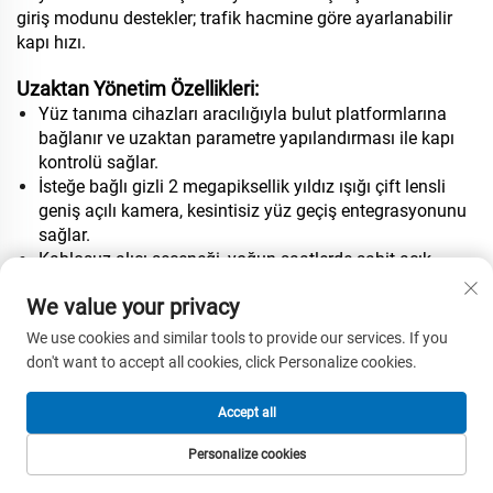
giriş modunu destekler; trafik hacmine göre ayarlanabilir
kapı hızı.
Uzaktan Yönetim Özellikleri:
Yüz tanıma cihazları aracılığıyla bulut platformlarına
bağlanır ve uzaktan parametre yapılandırması ile kapı
kontrolü sağlar.
İsteğe bağlı gizli 2 megapiksellik yıldız ışığı çift lensli
geniş açılı kamera, kesintisiz yüz geçiş entegrasyonunu
sağlar.
Kablosuz alıcı seçeneği, yoğun saatlerde sabit açık
modu ve tek geçiş işlemleri için uzaktan kumanda
We value your privacy
imkanı sunar.
We use cookies and similar tools to provide our services. If you
Kapsamlı Güvenlik Korumaları:
don't want to accept all cookies, click Personalize cookies.
Dahili kaçak akım koruyucu, kurulum sırasında güvenliği
sağlar ve tüm elektrik modülleri 24V altında çalışır.
Accept all
Teknik Özellikler:
Personalize cookies
Boyutlar: 1500 mm (U) x 120 mm (G) x 1010 mm (Y),
ANA SAYFA
ÜRÜNLER
E-POSTA
TEL