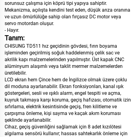
sorunsuz çalışma için köprü tipi yapıya sahiptir.
Mekanizma, açılışta kendini test eden, düşük arıza oranına
ve uzun ömürlülüğe sahip olan fırçasız DC motor veya
servo motordan oluşur.
- Hayır.
Tanım:
CHISUNG TD511 hız geçidinin gövdesi, fırın boyama
işleminden geçirilmiş soğuk haddelenmiş çelik sac ve
akrilik kapı malzemelerinden yapılmıştır. Üst kapak CNC
alüminyum alaşımlı veya taklit mermer malzemelerden
üretilebilir.
LCD ekran hem Çince hem de İngilizce olmak üzere çoklu
dil moduna ayarlanabilir. Ekran fonksiyonları, kanal ışık
göstergeleri, sesli ve ışıklı alarm, engel tespiti ve açma,
kuyruk takmaya karşı koruma, geçiş hafızası, otomatik izin
sıfırlama, elektrik kesintisinde geçiş, fren kilitleme ve
çarpışma önleme, kişi sayma ve kaçak akım koruması
şeklinde ayarlanabilir.
Cihaz, geçiş güvenliğini sağlamak için 8 adet kızılötesi
algılama sensörü kullanır; hassas sahtekarlık önleme için