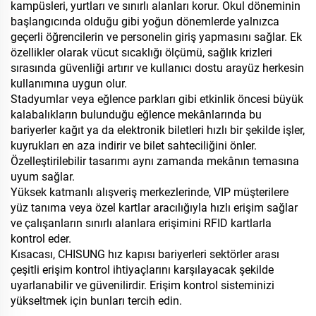
kampüsleri, yurtları ve sınırlı alanları korur. Okul döneminin
başlangıcında olduğu gibi yoğun dönemlerde yalnızca
geçerli öğrencilerin ve personelin giriş yapmasını sağlar. Ek
özellikler olarak vücut sıcaklığı ölçümü, sağlık krizleri
sırasında güvenliği artırır ve kullanıcı dostu arayüz herkesin
kullanımına uygun olur.
Stadyumlar veya eğlence parkları gibi etkinlik öncesi büyük
kalabalıkların bulunduğu eğlence mekânlarında bu
bariyerler kağıt ya da elektronik biletleri hızlı bir şekilde işler,
kuyrukları en aza indirir ve bilet sahteciliğini önler.
Özelleştirilebilir tasarımı aynı zamanda mekânın temasına
uyum sağlar.
Yüksek katmanlı alışveriş merkezlerinde, VIP müşterilere
yüz tanıma veya özel kartlar aracılığıyla hızlı erişim sağlar
ve çalışanların sınırlı alanlara erişimini RFID kartlarla
kontrol eder.
Kısacası, CHISUNG hız kapısı bariyerleri sektörler arası
çeşitli erişim kontrol ihtiyaçlarını karşılayacak şekilde
uyarlanabilir ve güvenilirdir. Erişim kontrol sisteminizi
yükseltmek için bunları tercih edin.