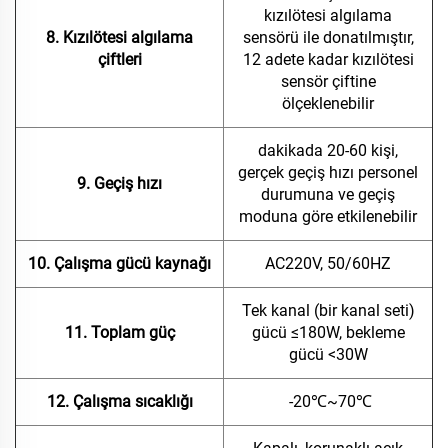
kızılötesi algılama
8. Kızılötesi algılama
sensörü ile donatılmıştır,
çiftleri
12 adete kadar kızılötesi
sensör çiftine
ölçeklenebilir
dakikada 20-60 kişi,
gerçek geçiş hızı personel
9. Geçiş hızı
durumuna ve geçiş
moduna göre etkilenebilir
10. Çalışma gücü kaynağı
AC220V, 50/60HZ
Tek kanal (bir kanal seti)
11. Toplam güç
gücü ≤180W, bekleme
gücü <30W
12. Çalışma sıcaklığı
-20℃~70℃