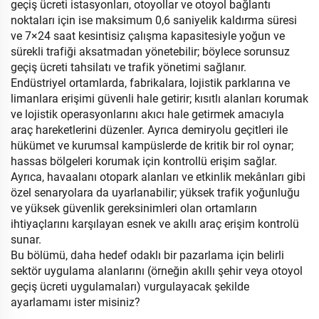
geçiş ücreti istasyonları, otoyollar ve otoyol bağlantı
noktaları için ise maksimum 0,6 saniyelik kaldırma süresi
ve 7×24 saat kesintisiz çalışma kapasitesiyle yoğun ve
sürekli trafiği aksatmadan yönetebilir; böylece sorunsuz
geçiş ücreti tahsilatı ve trafik yönetimi sağlanır.
Endüstriyel ortamlarda, fabrikalara, lojistik parklarına ve
limanlara erişimi güvenli hale getirir; kısıtlı alanları korumak
ve lojistik operasyonlarını akıcı hale getirmek amacıyla
araç hareketlerini düzenler. Ayrıca demiryolu geçitleri ile
hükümet ve kurumsal kampüslerde de kritik bir rol oynar;
hassas bölgeleri korumak için kontrollü erişim sağlar.
Ayrıca, havaalanı otopark alanları ve etkinlik mekânları gibi
özel senaryolara da uyarlanabilir; yüksek trafik yoğunluğu
ve yüksek güvenlik gereksinimleri olan ortamların
ihtiyaçlarını karşılayan esnek ve akıllı araç erişim kontrolü
sunar.
Bu bölümü, daha hedef odaklı bir pazarlama için belirli
sektör uygulama alanlarını (örneğin akıllı şehir veya otoyol
geçiş ücreti uygulamaları) vurgulayacak şekilde
ayarlamamı ister misiniz?