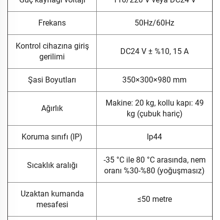
Frekans
50Hz/60Hz
Kontrol cihazına giriş
DC24 V ± %10, 15 A
gerilimi
Şasi Boyutları
350×300×980 mm
Makine: 20 kg, kollu kapı: 49
Ağırlık
kg (çubuk hariç)
Koruma sınıfı (IP)
Ip44
-35 °C ile 80 °C arasında, nem
Sıcaklık aralığı
oranı %30-%80 (yoğuşmasız)
Uzaktan kumanda
≤50 metre
mesafesi