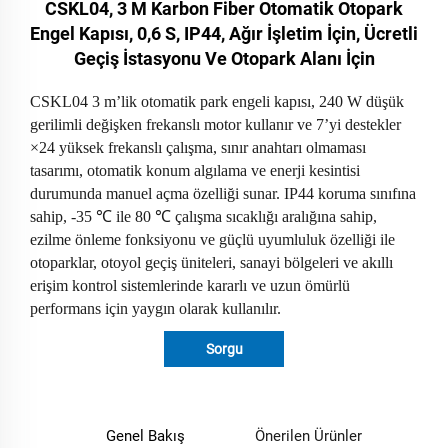
CSKL04, 3 M Karbon Fiber Otomatik Otopark
Engel Kapısı, 0,6 S, IP44, Ağır İşletim İçin, Ücretli
Geçiş İstasyonu Ve Otopark Alanı İçin
CSKL04 3 m’lik otomatik park engeli kapısı, 240 W düşük
gerilimli değişken frekanslı motor kullanır ve 7’yi destekler
×
24 yüksek frekanslı çalışma, sınır anahtarı olmaması
tasarımı, otomatik konum algılama ve enerji kesintisi
durumunda manuel açma özelliği sunar. IP44 koruma sınıfına
sahip, -35
℃
ile 80
℃
çalışma sıcaklığı aralığına sahip,
ezilme önleme fonksiyonu ve güçlü uyumluluk özelliği ile
otoparklar, otoyol geçiş üniteleri, sanayi bölgeleri ve akıllı
erişim kontrol sistemlerinde kararlı ve uzun ömürlü
performans için yaygın olarak kullanılır.
Sorgu
Genel Bakış
Önerilen Ürünler