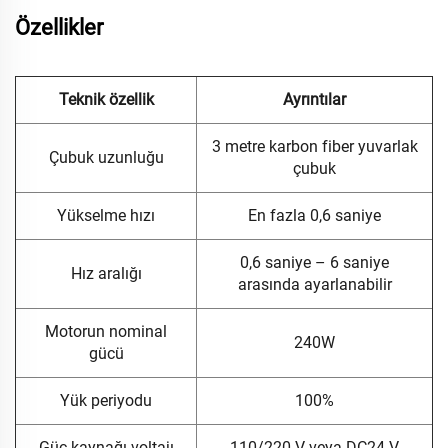
Özellikler
Teknik özellik
Ayrıntılar
3 metre karbon fiber yuvarlak
Çubuk uzunluğu
çubuk
Yükselme hızı
En fazla 0,6 saniye
0,6 saniye – 6 saniye
Hız aralığı
arasında ayarlanabilir
Motorun nominal
240W
gücü
Yük periyodu
100%
Güç kaynağı voltajı
110/220 V veya DC24 V