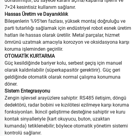
donatılmıştır; bu sayede kararlı açma/kapama işlemi ve
7×24 kesintisiz kullanım sağlanır.
Hassas Üretim ve Dayanıklılık
Bileşenlerin %95'ten fazlası, yüksek montaj doğruluğu ve
parti tutarlılığı sağlamak için endüstriyel robot esnek üretim
hatları ile hassas olarak üretilir. Metal parçalar, hizmet
ömrünü uzatmak amacıyla korozyon ve oksidasyona karşı
koruma işleminden geçirilir.
OTOMATİK KURTARMA
Güç kesildiğinde bariyer kolu, serbest geçiş için manuel
olarak kaldırılabilir (süperkapasitör gerektirir). Güç geri
geldiğinde otomatik olarak normal çalışma konumuna
döner.
Sistem Entegrasyonu
Zengin işlevsel arayüzlere sahiptir: RS485 iletişim, döngü
dedektörü, radar bobini ve kızılötesi ezilmeye karşı koruma
fonksiyonları. İkincil geliştirme desteğine sahiptir ve kuru
kontak sinyalleriyle (kart okuyucu, buton, uzaktan
kumanda) tetiklenebilir; böylece otomatik yönetim sistemi
kontrolü sağlanır.