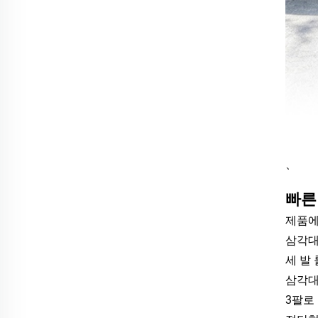
、
빠른
제품에
삼각대
세 발
삼각대
3팔로