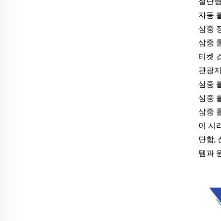
절단형
자동 
삼중 
삼중 
티켓 
관광지
삼중 
삼중 
삼중 
이 시
단함,
템과 