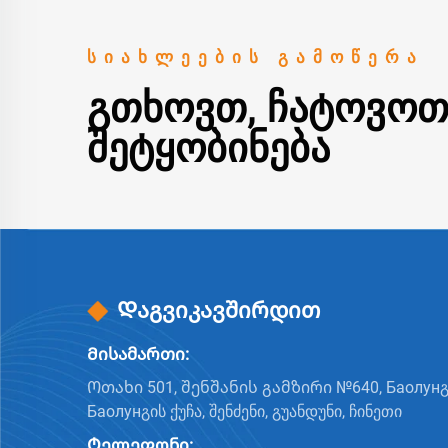
ᲡᲘᲐᲮᲚᲔᲔᲑᲘᲡ ᲒᲐᲛᲝᲬᲔᲠᲐ
ᲒᲗᲮᲝᲕᲗ, ᲩᲐᲢᲝᲕᲝᲗ
ᲨᲔᲢᲧᲝᲑᲘᲜᲔᲑᲐ
Დაგვიკავშირდით
Მისამართი:
Ოთახი 501, შენშანის გამზირი №640, Баолунგ
Баолунგის ქუჩა, შენძენი, გუანდუნი, ჩინეთი
Ტელეფონი: