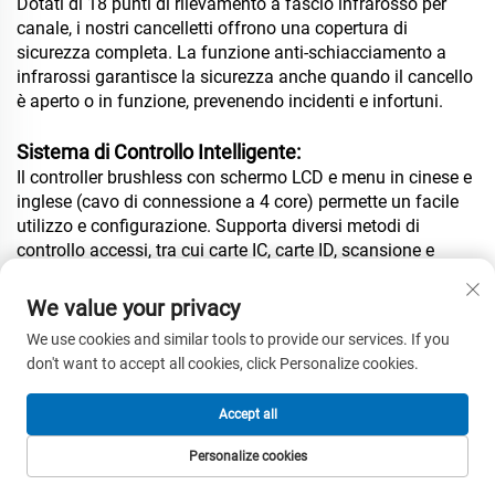
Dotati di 18 punti di rilevamento a fascio infrarosso per
canale, i nostri cancelletti offrono una copertura di
sicurezza completa. La funzione anti-schiacciamento a
infrarossi garantisce la sicurezza anche quando il cancello
è aperto o in funzione, prevenendo incidenti e infortuni.
Sistema di Controllo Intelligente:
Il controller brushless con schermo LCD e menu in cinese e
inglese (cavo di connessione a 4 core) permette un facile
utilizzo e configurazione. Supporta diversi metodi di
controllo accessi, tra cui carte IC, carte ID, scansione e
riconoscimento facciale, offrendo flessibilità e comodità
per diverse esigenze degli utenti.
We value your privacy
We use cookies and similar tools to provide our services. If you
Funzioni di sicurezza avanzate:
don't want to accept all cookies, click Personalize cookies.
Grazie alle funzioni anti-intrusione e anti-passaggio
inverso, i nostri tornelli impediscono efficacemente
Accept all
l'accesso non autorizzato e garantiscono un transito
ordinato. La funzione di reset automatico assicura che la
Personalize cookies
serranda torni allo stato bloccato dopo un tempo
HOMEPAGE
PRODOTTI
EMAIL
TEL