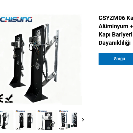
CSYZM06 Kay
Alüminyum + 
Kapı Bariyer
Dayanıklılığı
Sorgu