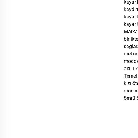
kayar 
kaydı
kayar 
kayar 
Marka 
birlik
sağlar
mekani
modda 
akıllı 
Temel 
kızılö
arasın
ömrü 5