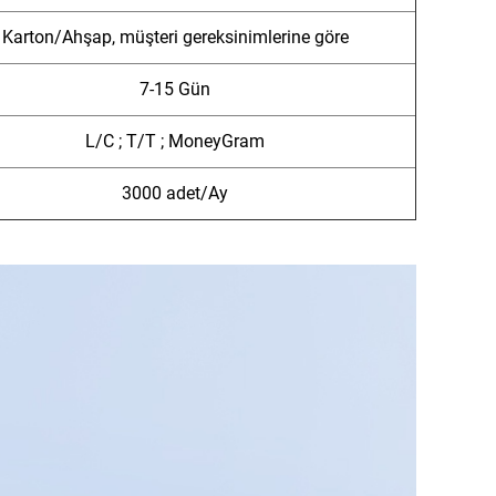
Karton/Ahşap, müşteri gereksinimlerine göre
7-15 Gün
L/C ; T/T ; MoneyGram
3000 adet/Ay