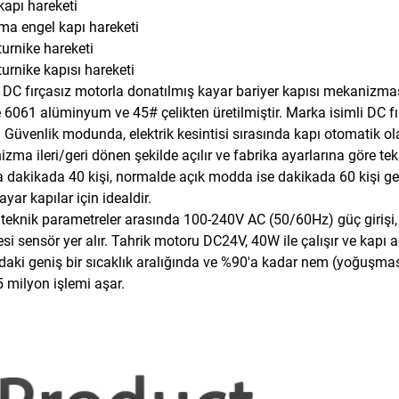
kapı hareketi
rma
engel
kapı hareketi
turnike hareketi
turnike kapısı hareketi
DC fırçasız motorla donatılmış kayar bariyer kapısı mekanizması
te 6061 alüminyum ve 45# çelikten üretilmiştir. Marka isimli DC 
. Güvenlik modunda, elektrik kesintisi sırasında kapı otomatik o
zma ileri/geri dönen şekilde açılır ve fabrika ayarlarına göre tek
dakikada 40 kişi, normalde açık modda ise dakikada 60 kişi geç
kayar kapılar için idealdir.
teknik parametreler arasında 100-240V AC (50/60Hz) güç girişi
tesi sensör yer alır. Tahrik motoru DC24V, 40W ile çalışır ve kapı 
daki geniş bir sıcaklık aralığında ve %90'a kadar nem (yoğuşmasız
 milyon işlemi aşar.