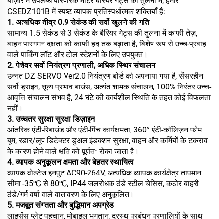
बाज़ार में उपलब्ध पारंपरिक मोटर बैरियर गेट्स की तुलना में, हमारे
CSEDZ101B में स्पष्ट व्यापक प्रतिस्पर्धात्मक शक्तियाँ हैं:
1. अत्यधिक तीव्र 0.9 सेकंड की सर्वो खुलने की गति
सामान्य 1.5 सेकंड से 3 सेकंड के बैरियर गेट्स की तुलना में काफी तेज़,
वाहन पारगमन दक्षता को काफी हद तक बढ़ाता है, विशेष रूप से उच्च-प्रवाह
वाले पार्किंग लॉट और टोल स्टेशनों के लिए उपयुक्त।
2. पेशेवर सर्वो नियंत्रण प्रणाली, अधिक स्थिर संचालन
उन्नत DZ SERVO Ver2.0 नियंत्रण बोर्ड को अपनाया गया है, सेंसरहीन
सर्वो ड्राइव, शून्य प्रभाव बाउंस, अत्यंत शामक संचालन, 100% निरंतर उच्च-
आवृत्ति संचालन संभव है, 24 घंटे की कार्यशील स्थिति के तहत कोई विफलता
नहीं।
3. उच्चतर सुरक्षा सुरक्षा डिज़ाइन
आंतरिक एंटी-रिबाउंड और एंटी-पिंच कार्यक्षमता, 360° एंटी-कॉलिज़न फोम
बूम, रडार/लूप डिटेक्टर डुअल इंडक्शन सुरक्षा, वाहन और कर्मियों के टकराव
के कारण होने वाले क्षति को पूर्णतः रोका जाता है।
4. व्यापक अनुकूलन क्षमता और बेहतर स्थायित्व
व्यापक वोल्टेज इनपुट AC90-264V, अत्यधिक व्यापक कार्यक्षेत्र तापमान
सीमा -35℃ से 80℃, IP44 जलरोधक ठंडे स्टील चेसिस, कठोर बाहरी
ठंडे/गर्म वर्षा वाले वातावरण के लिए अनुकूलित।
5. मजबूत संगतता और बुद्धिमान अपग्रेड
लाइसेंस प्लेट पहचान, मोबाइल भुगतान, दूरस्थ प्रबंधन प्रणालियों के साथ