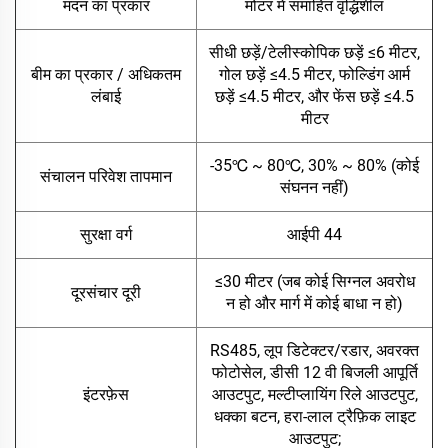
मंदन का प्रकार
मोटर में समाहित वृद्धिशील
सीधी छड़ें/टेलीस्कोपिक छड़ें ≤6 मीटर,
बीम का प्रकार / अधिकतम
गोल छड़ें ≤4.5 मीटर, फोल्डिंग आर्म
लंबाई
छड़ें ≤4.5 मीटर, और फेंस छड़ें ≤4.5
मीटर
-35℃ ~ 80℃, 30% ~ 80% (कोई
संचालन परिवेश तापमान
संघनन नहीं)
सुरक्षा वर्ग
आईपी 44
≤30 मीटर (जब कोई सिग्नल अवरोध
दूरसंचार दूरी
न हो और मार्ग में कोई बाधा न हो)
RS485, लूप डिटेक्टर/रडार, अवरक्त
फोटोसेल, डीसी 12 वी बिजली आपूर्ति
इंटरफ़ेस
आउटपुट, मल्टीप्लायिंग रिले आउटपुट,
धक्का बटन, हरा-लाल ट्रैफ़िक लाइट
आउटपुट;