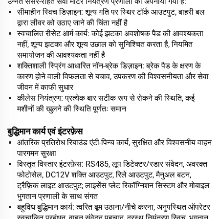
उन्नत सेंसर-रहित सर्वो मोटर नियंत्रण प्रणाली को अपनाया गया है:
सीमाहीन स्विच डिज़ाइन: शून्य गति पर स्थिर टॉर्क आउटपुट, बाहरी बल
द्वारा लीवर को उठाए जाने की चिंता नहीं है
स्वचालित रीसेट आर्म कार्य: कोई झटका अवशोषक पैड की आवश्यकता
नहीं, शून्य झटका और शून्य उछाल को सुनिश्चित करता है, नियमित
समायोजन की आवश्यकता नहीं है
शक्तिशाली स्प्रिंग आधारित नॉन-ब्रेक डिज़ाइन: ब्रेक पैड के क्षरण के
कारण होने वाली विफलता से बचाव, उपकरण की विश्वसनीयता और सेवा
जीवन में काफी सुधार
कीलेस नियंत्रण: प्रत्येक बार सटीक रूप से रोकने की स्थिति, कई
मशीनों की खुलने की स्थिति पूर्णतः समान
बुद्धिमान कार्य एवं इंटरफ़ेस
आंतरिक प्रतिरोध रिबाउंड एंटी-पिन्च कार्य, सुरक्षित और विश्वसनीय वाहन
पारगमन सुरक्षा
विस्तृत विस्तार इंटरफ़ेस: RS485, लूप डिटेक्टर/रडार संवेदन, अवरक्त
फोटोसेल, DC12V शक्ति आउटपुट, रिले आउटपुट, मैनुअल बटन,
ट्रैफ़िक लाइट आउटपुट; लाइसेंस प्लेट रिकॉग्निशन सिस्टम और मोबाइल
भुगतान प्रणाली के साथ संगत
बहुविध बुद्धिमान कार्य: त्वरित बूम उठाना/नीचे करना, अनुपस्थित ऑपरेटर
स्वचालित प्रबंधन, वाहन संवेदन पहचान, दूरस्थ नियंत्रण स्विच, भुगतान