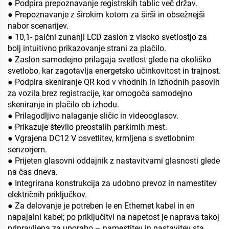
● Podpira prepoznavanje registrskih tablic več držav.
● Prepoznavanje z širokim kotom za širši in obsežnejši
nabor scenarijev.
● 10,1- palčni zunanji LCD zaslon z visoko svetlostjo za
bolj intuitivno prikazovanje strani za plačilo.
● Zaslon samodejno prilagaja svetlost glede na okoliško
svetlobo, kar zagotavlja energetsko učinkovitost in trajnost.
● Podpira skeniranje QR kod v vhodnih in izhodnih pasovih
za vozila brez registracije, kar omogoča samodejno
skeniranje in plačilo ob izhodu.
● Prilagodljivo nalaganje sličic in videooglasov.
● Prikazuje število preostalih parkirnih mest.
● Vgrajena DC12 V osvetlitev, krmljena s svetlobnim
senzorjem.
● Prijeten glasovni oddajnik z nastavitvami glasnosti glede
na čas dneva.
● Integrirana konstrukcija za udobno prevoz in namestitev
električnih priključkov.
● Za delovanje je potreben le en Ethernet kabel in en
napajalni kabel; po priključitvi na napetost je naprava takoj
pripravljena za uporabo – namestitev in nastavitev sta