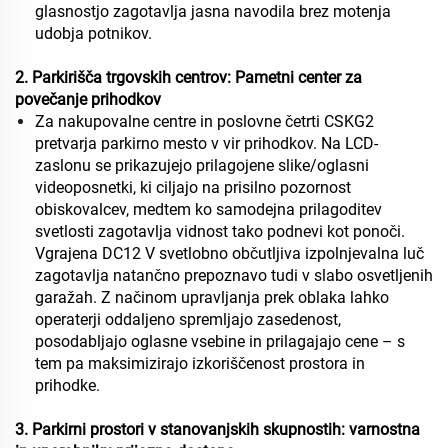
glasnostjo‌ zagotavlja jasna navodila brez motenja
udobja potnikov.
2. Parkirišča trgovskih centrov: Pametni center za
povečanje prihodkov
Za nakupovalne centre in poslovne četrti CSKG2
pretvarja parkirno mesto v vir prihodkov. Na LCD-
zaslonu se prikazujejo prilagojene slike/oglasni
videoposnetki, ki ciljajo na prisilno pozornost
obiskovalcev, medtem ko samodejna prilagoditev
svetlosti zagotavlja vidnost tako podnevi kot ponoči.
Vgrajena DC12 V svetlobno občutljiva izpolnjevalna luč
zagotavlja natančno prepoznavo tudi v slabo osvetljenih
garažah. Z načinom upravljanja prek oblaka lahko
operaterji oddaljeno spremljajo zasedenost,
posodabljajo oglasne vsebine in prilagajajo cene – s
tem pa maksimizirajo izkoriščenost prostora in
prihodke.
3. Parkirni prostori v stanovanjskih skupnostih: varnostna