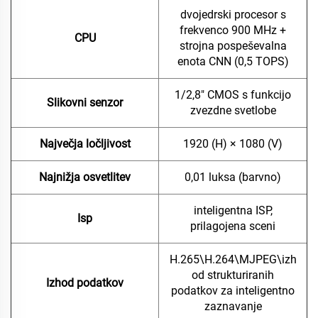
dvojedrski procesor s
frekvenco 900 MHz +
CPU
strojna pospeševalna
enota CNN (0,5 TOPS)
1/2,8" CMOS s funkcijo
Slikovni senzor
zvezdne svetlobe
Največja ločljivost
1920 (H) × 1080 (V)
Najnižja osvetlitev
0,01 luksa (barvno)
inteligentna ISP,
Isp
prilagojena sceni
H.265\H.264\MJPEG\izh
od strukturiranih
Izhod podatkov
podatkov za inteligentno
zaznavanje