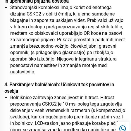
in uporabniku prijazna dostopa
Stanovanjski kompleksi imajo korist od enotnega
dizajna CSKG2 v obliki čmrlja, ki ujema samodejne
blagajne in zapore za usklajen videz. Prebivalci uživajo
v hitrem dostopu prek prepoznavanja registrskih tablic,
medtem ko obiskovalci uporabljajo QR kode na pasovi
za samodejno prijavo. Prikaza preostalih parkirnih mest
zmanjša brezusodno vožnjo, človekoljubni glasovni
opomniki (s prilagodljivo glasnostjo) pa izboljšajo
uporabniško izkušnjo. Njegova integrirana struktura
poenostavi namestitev in zmanjša motnje med
nastavitvijo.
4. Parkiranje v bolnišnicah: Učinkovit tok pacientov in
osebja
Bolnišnice zahtevajo zanesljivost in hitrost. Hitrost
prepoznavanja CSKG2 je 10 ms, poleg tega zagotavlja
delovanje v vseh vremenskih razmerah (s kompenzacijo
svetlobe), kar omogoča prosto premikanje nužnih vozil
in bolnikov. LCD-zaslon jasno prikazuje korake plačila, s
čimer se zmanjša zmeda, medtem ko način lokalnega