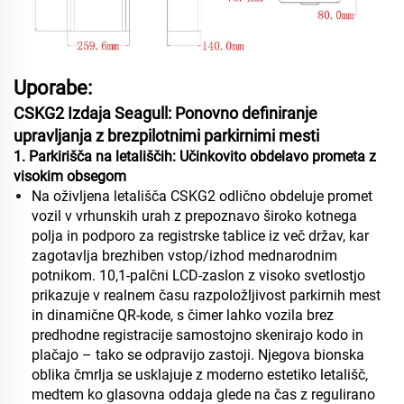
Uporabe:
CSKG2 Izdaja Seagull: Ponovno definiranje
upravljanja z brezpilotnimi parkirnimi mesti
1. Parkirišča na letališčih: Učinkovito obdelavo prometa z
visokim obsegom
Na oživljena letališča CSKG2 odlično obdeluje promet
vozil v vrhunskih urah z ‌prepoznavo široko kotnega
polja‌ in ‌podporo za registrske tablice iz več držav‌, kar
zagotavlja brezhiben vstop/izhod mednarodnim
potnikom. 10,1-palčni LCD-zaslon z visoko svetlostjo
prikazuje v realnem času razpoložljivost parkirnih mest
in dinamične QR-kode, s čimer lahko vozila brez
predhodne registracije samostojno skenirajo kodo in
plačajo – tako se odpravijo zastoji. Njegova ‌bionska
oblika čmrlja‌ se usklajuje z moderno estetiko letališč,
medtem ko ‌glasovna oddaja glede na čas z regulirano