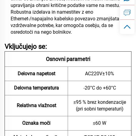
upravljanja ohrani kritične podatke varne na mestu.
Robustna izdelava in namestitev z eno
Ethernet-/napajalno kabelsko povezavo zmanjšata
vzdrževalne potrebe, kar omogoča osebju, da se
osredotoči na nego bolnikov.
Vključujejo se:
Osnovni parametri
Delovna napetost
AC220V±10%
Delovna temperatura
-20°C do +60°C
≤95 % brez kondenzacije
Relativna vlažnost
(pri sobni temperaturi)
Oznaka moči
≤60 W