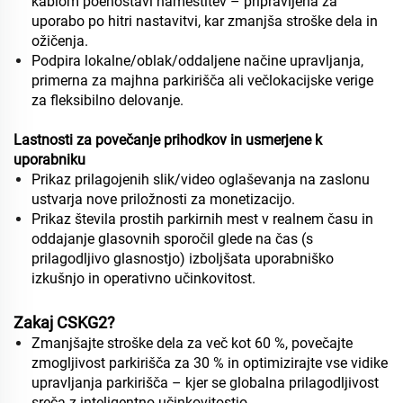
kablom poenostavi namestitev – pripravljena za
uporabo po hitri nastavitvi, kar zmanjša stroške dela in
ožičenja.
Podpira lokalne/oblak/oddaljene načine upravljanja,
primerna za majhna parkirišča ali večlokacijske verige
za fleksibilno delovanje.
Lastnosti za povečanje prihodkov in usmerjene k
uporabniku
Prikaz prilagojenih slik/video oglaševanja na zaslonu
ustvarja nove priložnosti za monetizacijo.
Prikaz števila prostih parkirnih mest v realnem času in
oddajanje glasovnih sporočil glede na čas (s
prilagodljivo glasnostjo) izboljšata uporabniško
izkušnjo in operativno učinkovitost.
Zakaj CSKG2?
Zmanjšajte stroške dela za več kot 60 %, povečajte
zmogljivost parkirišča za 30 % in optimizirajte vse vidike
upravljanja parkirišča – kjer se globalna prilagodljivost
sreča z inteligentno učinkovitostjo.