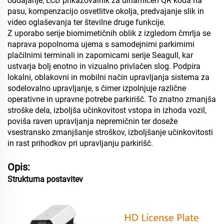
oddajanje, LCD prikazovalnik za dinamičen QR koda na
pasu, kompenzacijo osvetlitve okolja, predvajanje slik in
video oglaševanja ter številne druge funkcije.
Z uporabo serije biomimetičnih oblik z izgledom čmrlja se
naprava popolnoma ujema s samodejnimi parkirnimi
plačilnimi terminali in zapornicami serije Seagull, kar
ustvarja bolj enotno in vizualno privlačen slog. Podpira
lokalni, oblakovni in mobilni način upravljanja sistema za
sodelovalno upravljanje, s čimer izpolnjuje različne
operativne in upravne potrebe parkirišč. To znatno zmanjša
stroške dela, izboljša učinkovitost vstopa in izhoda vozil,
poviša raven upravljanja nepremičnin ter doseže
vsestransko zmanjšanje stroškov, izboljšanje učinkovitosti
in rast prihodkov pri upravljanju parkirišč.
Opis:
Strukturna postavitev