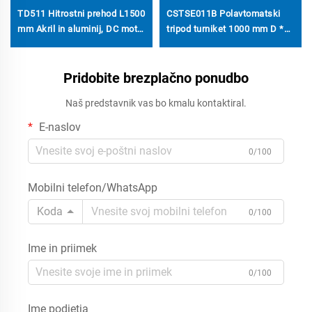
TD511 Hitrostni prehod L1500
CSTSE011B Polavtomatski
mm Akril in aluminij, DC motor
tripod turniket 1000 mm D *
20–60 p/min, notranji
250 mm Š * 960 mm V,
premium dostop za visoko
prilagojeno desno kot za
razredne prostore
Pridobite brezplačno ponudbo
stranke
Naš predstavnik vas bo kmalu kontaktiral.
E-naslov
0/100
Mobilni telefon/WhatsApp
Koda
0/100
Ime in priimek
0/100
Ime podjetja