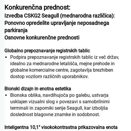
Konkurenčna prednost:
Izvedba CSKG2 Seagull (mednarodna različica):
Ponovno opredelite upravljanje neposadnega
parkiranja
Osnovne konkurenčne prednosti
Globalno prepoznavanje registrskih tablic
Podpira prepoznavanje registrskih tablic iz več držav,
idealno za mednarodne letališča, mejne prehode in
globalne komercialne centre, zagotavlja brezhiben
dostop vozilom različnih uporabnikov.
Bionski dizajn in enotna estetika
Bionska oblika, navdihujoča po galebu, ustvarja
usklajen vizualni slog v povezavi s samobrilnimi
terminali in zaporniki serije Seagull, kar izboljša
doslednost blagovne znamke in sodobnost.
Inteligentna 10,1" visokokontrastna prikazovalna enota