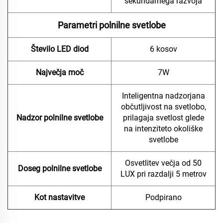
sekundarnega razvoja
Parametri polnilne svetlobe
Število LED diod
6 kosov
Največja moč
7W
Inteligentna nadzorjana
občutljivost na svetlobo,
Nadzor polnilne svetlobe
prilagaja svetlost glede
na intenziteto okoliške
svetlobe
Osvetlitev večja od 50
Doseg polnilne svetlobe
LUX pri razdalji 5 metrov
Kot nastavitve
Podpirano