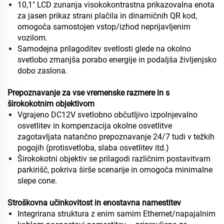
10,1" LCD zunanja visokokontrastna prikazovalna enota
za jasen prikaz strani plačila in dinamičnih QR kod,
omogoča samostojen vstop/izhod neprijavljenim
vozilom.
Samodejna prilagoditev svetlosti glede na okolno
svetlobo zmanjša porabo energije in podaljša življenjsko
dobo zaslona.
Prepoznavanje za vse vremenske razmere in s
širokokotnim objektivom
Vgrajeno DC12V svetlobno občutljivo izpolnjevalno
osvetlitev in kompenzacija okolne osvetlitve
zagotavljata natančno prepoznavanje 24/7 tudi v težkih
pogojih (protisvetloba, slaba osvetlitev itd.)
Širokokotni objektiv se prilagodi različnim postavitvam
parkirišč, pokriva širše scenarije in omogoča minimalne
slepe cone.
Stroškovna učinkovitost in enostavna namestitev
Integrirana struktura z enim samim Ethernet/napajalnim