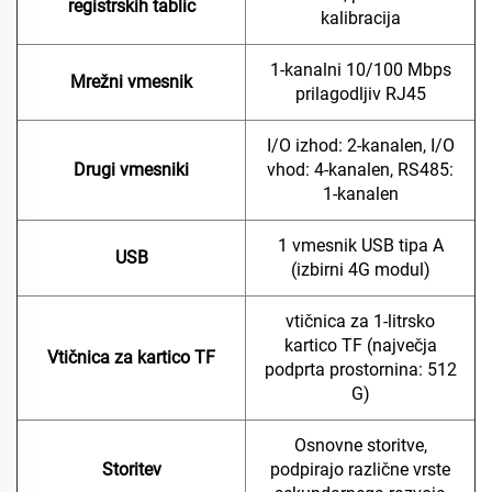
registrskih tablic
kalibracija
1-kanalni 10/100 Mbps
Mrežni vmesnik
prilagodljiv RJ45
I/O izhod: 2-kanalen, I/O
Drugi vmesniki
vhod: 4-kanalen, RS485:
1-kanalen
1 vmesnik USB tipa A
USB
(izbirni 4G modul)
vtičnica za 1-litrsko
kartico TF (največja
Vtičnica za kartico TF
podprta prostornina: 512
G)
Osnovne storitve,
Storitev
podpirajo različne vrste