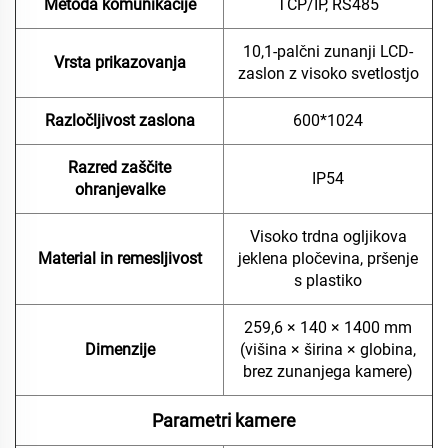
Metoda komunikacije
TCP/IP, RS485
10,1-palčni zunanji LCD-
Vrsta prikazovanja
zaslon z visoko svetlostjo
Razločljivost zaslona
600*1024
Razred zaščite
IP54
ohranjevalke
Visoko trdna ogljikova
Material in remesljivost
jeklena pločevina, pršenje
s plastiko
259,6 × 140 × 1400 mm
Dimenzije
(višina × širina × globina,
brez zunanjega kamere)
Parametri kamere