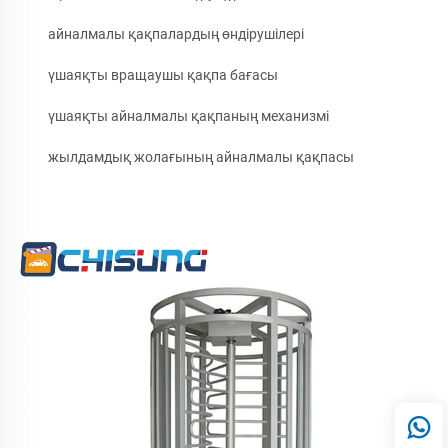
айналмалы қақпалардың өндірушілері
үшаяқты вращаушы қақпа бағасы
үшаяқты айналмалы қақпаның механизмі
жылдамдық жолағының айналмалы қақпасы