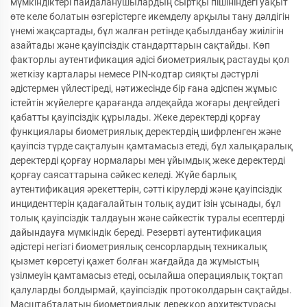
мүмкіндіктері пайдаланушылардың сыртқы пішініндегі уақыт
өте келе болатын өзгерістерге икемделу арқылы тану дәлдігін
үнемі жақсартады, бұл жалған ретінде қабылданбау жиілігін
азайтады және қауіпсіздік стандарттарын сақтайды. Көп
факторлы аутентификация әдісі биометриялық растауды қол
жеткізу карталары немесе PIN-кодтар сияқты дәстүрлі
әдістермен үйлестіреді, нәтижесінде бір ғана әдіспен жұмыс
істейтін жүйелерге қарағанда әлдеқайда жоғары деңгейдегі
қабатты қауіпсіздік құрылады. Жеке деректерді қорғау
функциялары биометриялық деректердің шифрленген және
қауіпсіз түрде сақталуын қамтамасыз етеді, бұл халықаралық
деректерді қорғау нормалары мен ұйымдық жеке деректерді
қорғау саясаттарына сәйкес келеді. Жүйе барлық
аутентификация әрекеттерін, сәтті кірулерді және қауіпсіздік
инциденттерін қадағалайтын толық аудит ізін ұсынады, бұл
толық қауіпсіздік талдауын және сәйкестік туралы есептерді
дайындауға мүмкіндік береді. Резервті аутентификация
әдістері негізгі биометриялық сенсорлардың техникалық
қызмет көрсетуі қажет болған жағдайда да жұмыстың
үзілмеуін қамтамасыз етеді, осылайша операциялық тоқтап
қалуларды болдырмай, қауіпсіздік протоколдарын сақтайды.
Масштабталатын биометриялық дерекқор архитектурасы