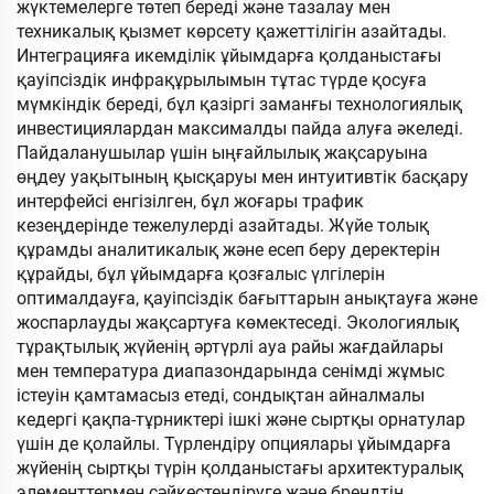
жүктемелерге төтеп береді және тазалау мен
техникалық қызмет көрсету қажеттілігін азайтады.
Интеграцияға икемділік ұйымдарға қолданыстағы
қауіпсіздік инфрақұрылымын тұтас түрде қосуға
мүмкіндік береді, бұл қазіргі заманғы технологиялық
инвестициялардан максималды пайда алуға әкеледі.
Пайдаланушылар үшін ыңғайлылық жақсаруына
өңдеу уақытының қысқаруы мен интуитивтік басқару
интерфейсі енгізілген, бұл жоғары трафик
кезеңдерінде тежелулерді азайтады. Жүйе толық
құрамды аналитикалық және есеп беру деректерін
құрайды, бұл ұйымдарға қозғалыс үлгілерін
оптималдауға, қауіпсіздік бағыттарын анықтауға және
жоспарлауды жақсартуға көмектеседі. Экологиялық
тұрақтылық жүйенің әртүрлі ауа райы жағдайлары
мен температура диапазондарында сенімді жұмыс
істеуін қамтамасыз етеді, сондықтан айналмалы
кедергі қақпа-тұрниктері ішкі және сыртқы орнатулар
үшін де қолайлы. Түрлендіру опциялары ұйымдарға
жүйенің сыртқы түрін қолданыстағы архитектуралық
элементтермен сәйкестендіруге және брендтің