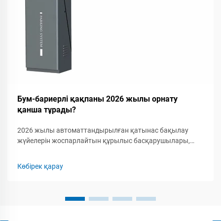
Бум-бариерлі қақпаны 2026 жылы орнату
қанша тұрады?
2026 жылы автоматтандырылған қатынас бақылау
жүйелерін жоспарлайтын құрылыс басқарушылары,
қауіпсіздік мамандары мен кәсіпкерлер үшін бум-
бариерлік қақпақты орнатудың толық шығын
Көбірек қарау
құрылымын түсіну маңызды. Бум-бариерлік қақпаққа...