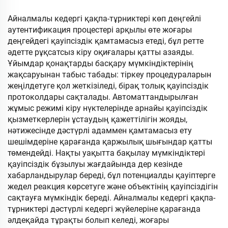
мм ұзындық х 280 мм
«Seagull» моделі. 10,1
ені х 980 мм биіктік
дюймдық LCD экраны
Айналмалы кедергі қақпа-тұрниктері көп деңгейлі
SUS304 материал
аутентификация процестері арқылы өте жоғары
деңгейдегі қауіпсіздік қамтамасыз етеді, бұл ретте
әдетте рұқсатсыз кіру оқиғалары қатты азаяды.
Ұйымдар қонақтарды басқару мүмкіндіктерінің
жақсаруынан табыс табады: тіркеу процедураларын
жеңілдетуге қол жеткізіледі, бірақ толық қауіпсіздік
протоколдары сақталады. Автоматтандырылған
жұмыс режимі кіру нүктелерінде арнайы қауіпсіздік
қызметкерлерін ұстаудың қажеттілігін жояды,
нәтижесінде дәстүрлі адаммен қамтамасыз ету
шешімдеріне қарағанда қаржылық шығындар қатты
төмендейді. Нақты уақытта бақылау мүмкіндіктері
қауіпсіздік бұзылуы жағдайында дер кезінде
хабарландырулар береді, бұл потенциалды қауіптерге
жедел реакция көрсетуге және объектінің қауіпсіздігін
сақтауға мүмкіндік береді. Айналмалы кедергі қақпа-
тұрниктері дәстүрлі кедергі жүйелеріне қарағанда
әлдеқайда тұрақты болып келеді, жоғары