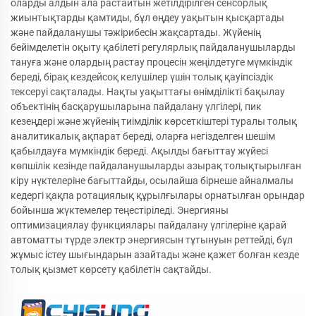
оларды алдын ала растайтын жетілдірілген сенсорлық
жиынтықтарды қамтиды, бұл өңдеу уақытын қысқартады
және пайдаланушы тәжірибесін жақсартады. Жүйенің
бейімделетін оқыту қабілеті регулярлық пайдаланушыларды
тануға және олардың растау процесін жеңілдетуге мүмкіндік
береді, бірақ кездейсоқ келушілер үшін толық қауіпсіздік
тексеруі сақталады. Нақты уақыттағы өнімділікті бақылау
объектінің басқарушыларына пайдалану үлгілері, пик
кезеңдері және жүйенің тиімділік көрсеткіштері туралы толық
аналитикалық ақпарат береді, оларға негізделген шешім
қабылдауға мүмкіндік береді. Ақылды бағыттау жүйесі
көпшілік кезінде пайдаланушыларды азырақ толықтырылған
кіру нүктелеріне бағыттайды, осылайша бірнеше айналмалы
кедергі қақпа ротациялық құрылғылары орнатылған орындар
бойынша жүктемелер теңестіріледі. Энергияны
оптимизациялау функциялары пайдалану үлгілеріне қарай
автоматты түрде электр энергиясын тұтынуын реттейді, бұл
жұмыс істеу шығындарын азайтады және қажет болған кезде
толық қызмет көрсету қабілетін сақтайды.