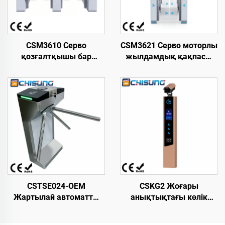
CSM3610 Серво
CSM3621 Серво моторлы
қозғалтқышы бар
жылдамдық қақпасы
жылдамдықты қақпа,
L3200xW210xH1020 мм
жаяу жүргіншілерге
Премиум дизайн, суық
арналған турникет
тартылған болат, 18-
L2800*W220*H1000 мм,
Инфрақызыл қауіпсіздік
ыстықтай
көп режимді кіру
домалақталған болат,
бақылауы
метрополитен/станция
кіруіне арналған
қысудан қорғайтын
CSTSE024-OEM
CSKG2 Жоғары
Жартылай автоматты
анықтықтағы көлік
вертикальды үшаяқты
номерін тану үшін
триподты турникет 485
біріктірілген машина.