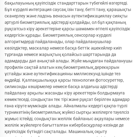
бақылауының қауіпсіздік стандарттарын түбегейлі өзгертеді.
Бұл күрделі интеграция саусақ ізін тану, бетті тану, қарашықты
сканерлеу және ладонь венасын аутентификациялау сияқты
әртүрлі биометриялық әдістерді қолдайды, ол бұл қақпаның
рұқсатсыз кіру әрекеттеріне қарсы шамамен өтпелі қауіпсіздік
кедергісін құрады. Биометриялық сенсорлар күрделі
алгоритмдерді пайдаланады, олар пайдаланушылар
көзілдіктер, маскалар немесе басқа беттік әшекейлер киіп
тұрғанда немесе жарықтың қолайсыз шарттарында да
адамдарды дәл анықтай алады. Жүйе мыңдаған пайдаланушы
профилін сақтай алатын кең биометриялық дерекқорын
ұстайды және аутентификацияны миллисекунд ішінде тез
өңдейді. Қалпақшылыққа қарсы технология фотосуреттер,
силиконды көшірмелер немесе басқа алдағыш әдістерді
пайдалану арқылы жасанды кіру әрекеттерін болдырмауға
көмектеседі, сондықтан тек тірі және рұқсат берілген адамдар
ғана кіруге мүмкіндік алады. Айналмалы кедергі қақпа-түрлі
турникетінің биометриялық жүйесі сыртқы желілерге тәуелсіз
жұмыс істейді, сондықтан желілік байланыс ақаулары немесе
желілік жүйелерге бағытталған кибербасқұрлар кезінде де
қауіпсіздік бүтіндігі сақталады. Машиналық оқыту