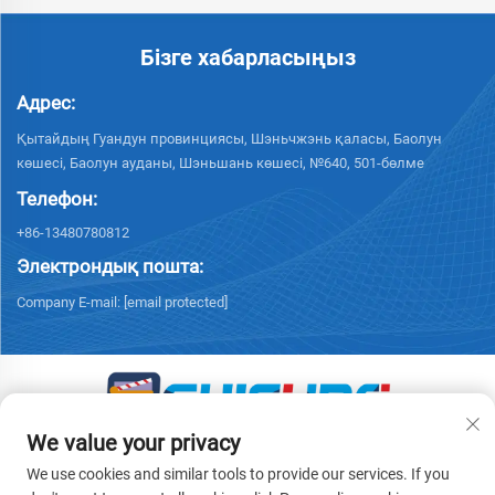
Бізге хабарласыңыз
Адрес:
Қытайдың Гуандун провинциясы, Шэньчжэнь қаласы, Баолун
көшесі, Баолун ауданы, Шэньшань көшесі, №640, 501-бөлме
Телефон:
+86-13480780812
Электрондық пошта:
Company E-mail:
[email protected]
We value your privacy
© 2026 «Чисун Интеллидженс Текнолоджи (Шэньчжэнь) Ко.,
Лимитед» барлық құқықтар қорғалған. -
Жеке деректерді қорғау
We use cookies and similar tools to provide our services. If you
саясаты