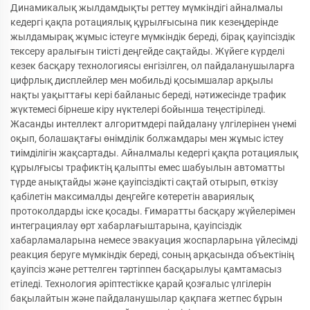
Динамикалық жылдамдықты реттеу мүмкіндігі айналмалы
кедергі қақпа ротациялық құрылғысына пик кезеңдерінде
жылдамырақ жұмыс істеуге мүмкіндік береді, бірақ қауіпсіздік
тексеру аралығын тиісті деңгейде сақтайды. Жүйеге күрделі
кезек басқару технологиясы енгізілген, ол пайдаланушыларға
цифрлық дисплейлер мен мобильді қосымшалар арқылы
нақты уақыттағы кері байланыс береді, нәтижесінде трафик
жүктемесі бірнеше кіру нүктелері бойынша теңестіріледі.
Жасанды интеллект алгоритмдері пайдалану үлгілерінен үнемі
оқып, болашақтағы өнімділік болжамдары мен жұмыс істеу
тиімділігін жақсартады. Айналмалы кедергі қақпа ротациялық
құрылғысы трафиктің қалыпты емес шабуылын автоматты
түрде анықтайды және қауіпсіздікті сақтай отырып, өткізу
қабілетін максималды деңгейге көтеретін авариялық
протоколдарды іске қосады. Ғимаратты басқару жүйелерімен
интеграциялау өрт хабарлағыштарына, қауіпсіздік
хабарламаларына немесе эвакуация жоспарларына үйлесімді
реакция беруге мүмкіндік береді, соның арқасында объектінің
қауіпсіз және реттелген тәртіппен басқарылуы қамтамасыз
етіледі. Технология әріптестікке қарай қозғалыс үлгілерін
бақылайтын және пайдаланушылар қақпаға жетпес бұрын