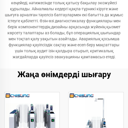
кеңейеді, нәтижесінде толық қатысу бақылау экожүйесі
құрылады. Айналмалы кедергі қақпа-тұрникі кіруге және
шығуға арналған тәуелсіз баптаулармен екі бағытта да жұмыс
істеуге қабілетті. Өзін-өзі диагностикалау функциялары мен
берік компоненттердің дизайны арқасында жүйенің қызмет
көрсету талаптары аз болады, бұл операциялық шығындар
мен тоқтап қалу уақытын азайтады. Авариялық қосымша
функциялар қауіпсіздік сақтау және есеп беру мақсаттары
үшін толық аудит ізін қалдыра отырып, критикалық
жағдайларда қауіпсіз эвакуацияны қамтамасыз етеді.
Жаңа өнімдерді шығару