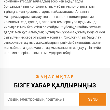
компоненттердегі ылғалдың әсерінен ақауларды
болдырмайтын конформалық жабын технологиясы мен
тұйықталған қосылыстарды пайдаланады. Алдыңғы
материалдарды таңдау жоғары сапалы полимерлер мен
композиттерді қосады, олар кең температура ауқымында
икемділігі мен беріктігін сақтайды. Жүйенің дизайны жұмыс
дәлдігі мен құрылымдық бүтіндігін бұзбай-ақ жылу кеңеюі мен
сығылуын ескере отырып жасалған. Экологиялық бақылау
сенсорлары жұмыс жағдайларын үздіксіз бақылайды және
жағдайларға қарамастан жұмыс сапасын сақтау үшін жүйе
параметрлерін автоматты түрде реттейді.
ЖАҢАЛЫҚТАР
БІЗГЕ ХАБАР ҚАЛДЫРЫҢЫЗ