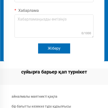
Хабарлама
0/1000
Жіберу
суйырға барьер қап турнікет
айналмалы маятникті қақпа
бір бағытты кезекке тұру құрылғысы