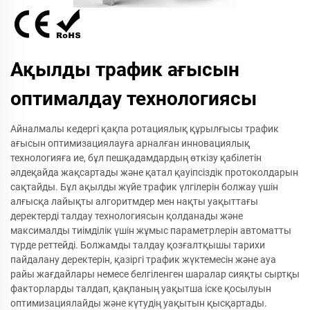
Ақылды трафик ағысын
оптималдау технологиясы
Айналмалы кедергі қақпа ротациялық құрылғысы трафик
ағысын оптимизациялауға арналған инновациялық
технологияға ие, бұл пешқадамдардың өткізу қабілетін
әлдеқайда жақсартады және қатал қауіпсіздік протоколдарын
сақтайды. Бұл ақылды жүйе трафик үлгілерін болжау үшін
алғысқа лайықты алгоритмдер мен нақты уақыттағы
деректерді талдау технологиясын қолданады және
максималды тиімділік үшін жұмыс параметрлерін автоматты
түрде реттейді. Болжамды талдау қозғалтқышы тарихи
пайдалану деректерін, қазіргі трафик жүктемесін және ауа
райы жағдайлары немесе белгіленген шаралар сияқты сыртқы
факторларды талдап, қақпаның уақытша іске қосылуын
оптимизациялайды және күтудің уақытын қысқартады.