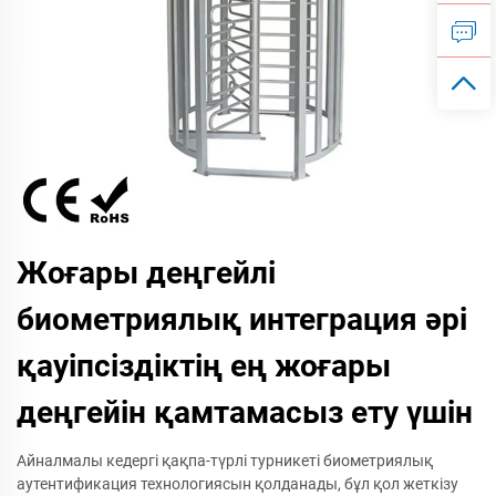
Жоғары деңгейлі
биометриялық интеграция әрі
қауіпсіздіктің ең жоғары
деңгейін қамтамасыз ету үшін
Айналмалы кедергі қақпа-түрлі турникеті биометриялық
аутентификация технологиясын қолданады, бұл қол жеткізу