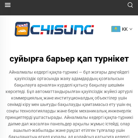
KK
суйырға барьер қап турнікет
Айналмалы кедергі қақпа-тұрникі — бұл жоғары деңгейдегі
қауіпсіздік ортасында жаяу адамдардың қозғалысын
бақылауға арналған күрделі қатысу бақылау шешімін
көрсетеді. Бұл автоматтандырылған қауіпсіздік жүйесі әртүрлі
коммерциялық және институционалдық объектілер үшін
сенімді кіру мен шығуды бақылауды қамтамасыз ету үшін ең
соңғы технологияларды және берік механикалық инженерлік
принциптерді ұштастырады. Айналмалы кедергі қақпа-тұрникі
дәлме-дәл жасалған панельдер арқылы жұмыс істейді, олар
ашылып-жабылады және рұқсат етілген тұлғалар үшін
бақыланатын өткел құрады, ал қолайсыз қатысуға кедергі