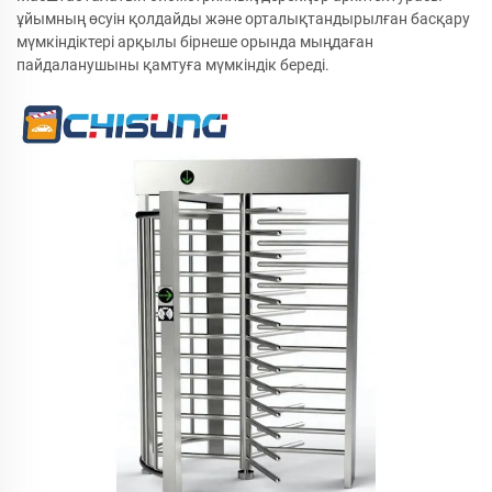
ұйымның өсуін қолдайды және орталықтандырылған басқару
мүмкіндіктері арқылы бірнеше орында мыңдаған
пайдаланушыны қамтуға мүмкіндік береді.