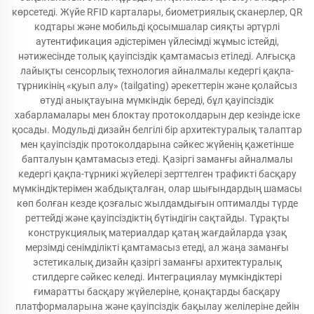
көрсетеді. Жүйе RFID карталары, биометриялық сканерлер, QR
кодтары және мобильді қосымшалар сияқты әртүрлі
аутентификация әдістерімен үйлесімді жұмыс істейді,
нәтижесінде толық қауіпсіздік қамтамасыз етіледі. Алғысқа
лайықты сенсорлық технология айналмалы кедергі қақпа-
тұрникінің «қуып алу» (tailgating) әрекеттерін және қолайсыз
өтуді анықтауына мүмкіндік береді, бұл қауіпсіздік
хабарламалары мен блоктау протоколдарын дер кезінде іске
қосады. Модульді дизайн белгілі бір архитектуралық талаптар
мен қауіпсіздік протоколдарына сәйкес жүйенің қажетінше
бапталуын қамтамасыз етеді. Қазіргі заманғы айналмалы
кедергі қақпа-тұрникі жүйелері зерттелген трафикті басқару
мүмкіндіктерімен жабдықталған, олар шығындардың шамасы
көп болған кезде қозғалыс жылдамдығын оптималды түрде
реттейді және қауіпсіздіктің бүтіндігін сақтайды. Тұрақты
конструкциялық материалдар қатаң жағдайларда ұзақ
мерзімді сенімділікті қамтамасыз етеді, ал жаңа заманғы
эстетикалық дизайн қазіргі заманғы архитектуралық
стилдерге сәйкес келеді. Интеграциялау мүмкіндіктері
ғимаратты басқару жүйелеріне, қонақтарды басқару
платформаларына және қауіпсіздік бақылау желілеріне дейін