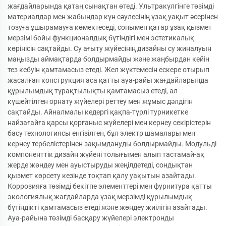
жағдайларында қатаң сынақтан өтеді. Ультракүлгінге төзімді
материалдар мен жабындар күн сәулесінің ұзақ уақыт әсерінен
тозуға ұшырамауға көмектеседі, сонымен қатар ұзақ қызмет
мерзімі бойы функционалдық бүтіндігі мен эстетикалық
көрінісін сақтайды. Су ағыту жүйесінің дизайны су жиналуын
маңызды аймақтарда болдырмайды және жаңбырдан кейін
тез кебуін қамтамасыз етеді. Жел жүктемесін ескере отырып
жасалған конструкция аса қатты ауа-райы жағдайларында
құрылымдық тұрақтылықты қамтамасыз етеді, ал
күшейтілген орнату жүйелері реттеу мен жұмыс дәлдігін
сақтайды. Айналмалы кедергі қақпа-түрлі турникетке
найзағайға қарсы қорғаныс жүйелері мен кернеу секірістерін
басу технологиясы енгізілген, бұл электр шамалары мен
кернеу тербелістерінен зақымдануды болдырмайды. Модульді
компоненттік дизайн жүйені толығымен алып тастамай-ақ
жерде жөндеу мен ауыстыруды жеңілдетеді, сондықтан
қызмет көрсету кезінде тоқтап қалу уақытын азайтады.
Коррозияға төзімді бекітпе элементтері мен фурнитура қатты
экологиялық жағдайларда ұзақ мерзімді құрылымдық
бүтіндікті қамтамасыз етеді және жөндеу жиілігін азайтады.
Ауа-райына төзімді басқару жүйелері электронды