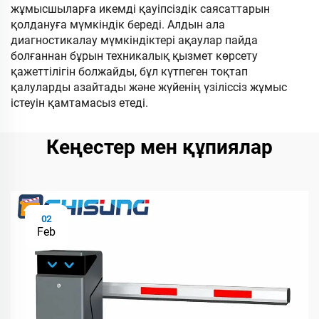
жұмысшыларға икемді қауіпсіздік саясаттарын
қолдануға мүмкіндік береді. Алдын ала
диагностикалау мүмкіндіктері ақаулар пайда
болғаннан бұрын техникалық қызмет көрсету
қажеттілігін болжайды, бұл күтпеген тоқтап
қалуларды азайтады және жүйенің үзіліссіз жұмыс
істеуін қамтамасыз етеді.
Кеңестер мен құпиялар
02
Feb