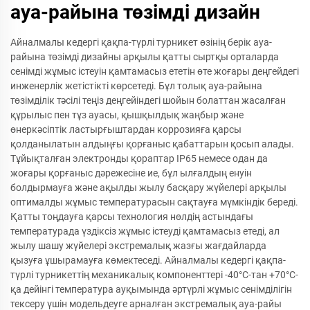
ауа-райына төзімді дизайн
Айналмалы кедергі қақпа-түрлі турникет өзінің берік ауа-
райына төзімді дизайны арқылы қатты сыртқы орталарда
сенімді жұмыс істеуін қамтамасыз ететін өте жоғары деңгейдегі
инженерлік жетістікті көрсетеді. Бұл толық ауа-райына
төзімділік тәсілі теңіз деңгейіндегі шойын болаттан жасалған
құрылыс пен тұз ауасы, қышқылдық жаңбыр және
өнеркәсіптік ластырғыштардан коррозияға қарсы
қолданылатын алдыңғы қорғаныс қабаттарын қосып алады.
Тұйықталған электронды қораптар IP65 немесе одан да
жоғары қорғаныс дәрежесіне ие, бұл ылғалдың енуін
болдырмауға және ақылды жылу басқару жүйелері арқылы
оптималды жұмыс температурасын сақтауға мүмкіндік береді.
Қатты тоңдауға қарсы технология нөлдің астындағы
температурада үздіксіз жұмыс істеуді қамтамасыз етеді, ал
жылу шашу жүйелері экстремалық жазғы жағдайларда
қызуға ұшырамауға көмектеседі. Айналмалы кедергі қақпа-
түрлі турникеттің механикалық компоненттері -40°C-тан +70°C-
қа дейінгі температура ауқымында әртүрлі жұмыс сенімділігін
тексеру үшін модельдеуге арналған экстремалық ауа-райы