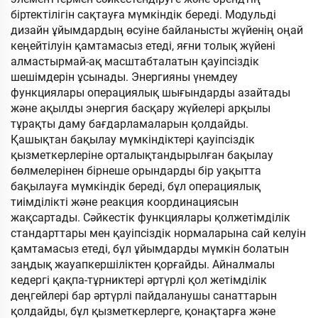
біртектілігін сақтауға мүмкіндік береді. Модульді
дизайн ұйымдардың өсуіне байланысты жүйенің оңай
кеңейтілуін қамтамасыз етеді, яғни толық жүйені
алмастырмай-ақ масштабталатын қауіпсіздік
шешімдерін ұсынады. Энергияны үнемдеу
функциялары операциялық шығындарды азайтады
және ақылды энергия басқару жүйелері арқылы
тұрақты даму бағдарламаларын қолдайды.
Қашықтан бақылау мүмкіндіктері қауіпсіздік
қызметкерлеріне орталықтандырылған бақылау
бөлмелерінен бірнеше орындарды бір уақытта
бақылауға мүмкіндік береді, бұл операциялық
тиімділікті және реакция координациясын
жақсартады. Сәйкестік функциялары қолжетімділік
стандарттары мен қауіпсіздік нормаларына сай келуін
қамтамасыз етеді, бұл ұйымдарды мүмкін болатын
заңдық жауапкершіліктен қорғайды. Айналмалы
кедергі қақпа-тұрниктері әртүрлі қол жетімділік
деңгейлері бар әртүрлі пайдаланушы санаттарын
қолдайды, бұл қызметкерлерге, қонақтарға және