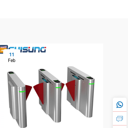
11
2
Feb
Fe