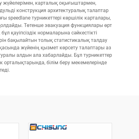
у жүйелерімен, карталық оқығыштармен,
дульді конструкция архитектуралық талаптар
ғы speedlane турникеттері көршілік карталары,
н қолдайды. Төтенше эвакуация функциялары өрт
бұл қауіпсіздік нормаларына сәйкестікті
терін бақылайтын толық статистикалық талдау
арқасында жүйенің қызмет көрсету талаптары аз
туралы алдын ала хабарлайды. Бұл турникеттер
ік орталықтарында, білім беру мекемелерінде
еді.