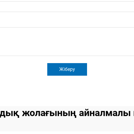
Жіберу
дық жолағының айналмалы 