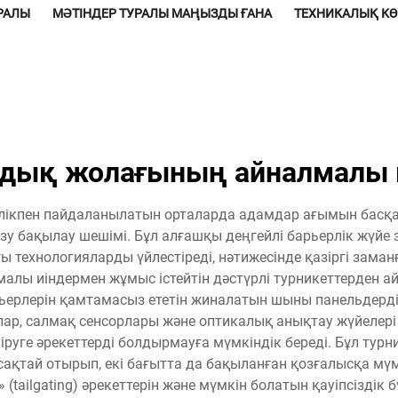
УРАЛЫ
МӘТІНДЕР ТУРАЛЫ МАҢЫЗДЫ ҒАНА
ТЕХНИКАЛЫҚ К
дық жолағының айналмалы 
тілікпен пайдаланылатын орталарда адамдар ағымын басқа
ізу бақылау шешімі. Бұл алғашқы деңгейлі барьерлік жүйе
 технологияларды үйлестіреді, нәтижесінде қазіргі заманғ
алы иіндермен жұмыс істейтін дәстүрлі турникеттерден ай
рьерлерін қамтамасыз ететін жиналатын шыны панельдерд
ар, салмақ сенсорлары және оптикалық анықтау жүйелері
уге әрекеттерді болдырмауға мүмкіндік береді. Бұл турник
сақтай отырып, екі бағытта да бақыланған қозғалысқа мүмк
tailgating) әрекеттерін және мүмкін болатын қауіпсіздік 