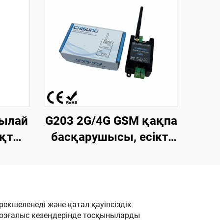
ылай
G203 2G/4G GSM қақпа
яқты
басқарушысы, есікті
кет
ашу құрылғысы,
ық х
сигнал жіберуші,
0 мм
сенімді реле, қол
ылар
жеткізу басқару
рекшеленеді және қатал қауіпсіздік
қозғалыс кезеңдерінде тосқыныларды
ыс
құрылғысы,