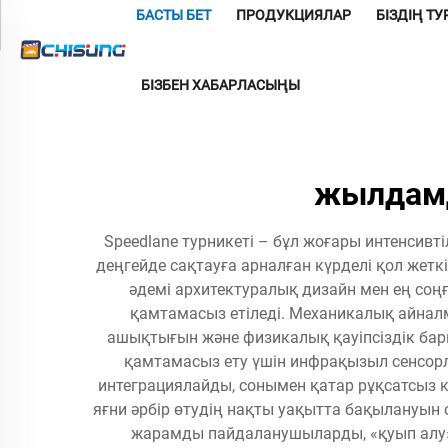
БАСТЫ БЕТ
ПРОДУКЦИЯЛАР
БІЗДІҢ Т
БІЗБЕН ХАБАРЛАСЫҢЫ
жылдам
Speedlane турникеті – бұл жоғары интенсив
деңгейде сақтауға арналған күрделі қол жетк
әдемі архитектуралық дизайн мен ең соңғы
қамтамасыз етіледі. Механикалық айналм
ашықтығын және физикалық қауіпсіздік ба
қамтамасыз ету үшін инфрақызыл сенсорл
интеграциялайды, сонымен қатар рұқсатсыз кір
яғни әрбір өтудің нақты уақытта бақылануын 
жарамды пайдаланушыларды, «қуып алу» (