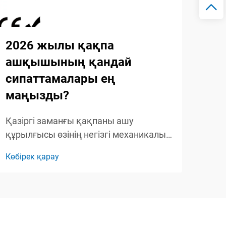
2026 жылы қақпа
20
ашқышының қандай
бұ
сипаттамалары ең
жа
маңызды?
202
қақ
Қазіргі заманғы қақпаны ашу
шеш
құрылғысы өзінің негізгі механикалық
Көбі
жеті
пайда болуынан әлдеқайда дамыған,
Көбірек қарау
опе
ыңғайлылықты, қауіпсіздікті және
бір
ақылды технологияларды
қаж
үйлестіретін күрделі қатысуға қол
...
жеткізу жүйелеріне айналған. Қазір
қасиет иелері көптеген таңдау ...