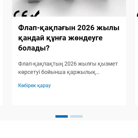
Флап-қақпағын 2026 жылы
қандай құнға жөндеуге
болады?
Флап-қақпақтың 2026 жылғы қызмет
көрсетуі бойынша қаржылық
жоспарлау жүйенің оптималды жұмыс
Көбірек қарау
істеуі үшін қажетті жалпы
инвестицияны әсер ететін әртүрлі
шығын факторларын толық түсінуді
талап етеді. Қазіргі заманғы жаяу
жүріп өтуге арналған қатынас
бақылау жүйелері, атап айтқанда...