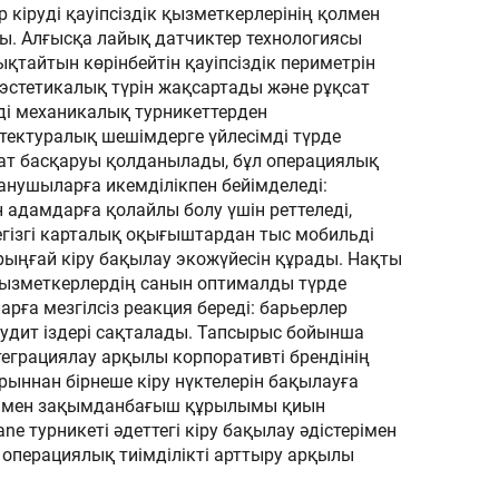
 кіруді қауіпсіздік қызметкерлерінің қолмен
алған
ауыстырғыш
ды. Алғысқа лайық датчиктер технологиясы
қтайтын көрінбейтін қауіпсіздік периметрін
эстетикалық түрін жақсартады және рұқсат
і механикалық турникеттерден
итектуралық шешімдерге үйлесімді түрде
уат басқаруы қолданылады, бұл операциялық
анушыларға икемділікпен бейімделеді:
 адамдарға қолайлы болу үшін реттеледі,
егізгі карталық оқығыштардан тыс мобильді
рыңғай кіру бақылау экожүйесін құрады. Нақты
л қызметкерлердің санын оптималды түрде
рға мезгілсіз реакция береді: барьерлер
 аудит іздері сақталады. Тапсырыс бойынша
еграциялау арқылы корпоративті брендінің
орыннан бірнеше кіру нүктелерін бақылауға
лігі мен зақымданбағыш құрылымы қиын
e турникеті әдеттегі кіру бақылау әдістерімен
 операциялық тиімділікті арттыру арқылы