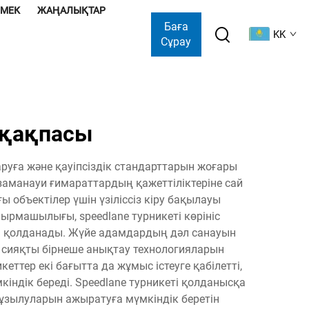
ӨМЕК
ЖАҢАЛЫҚТАР
Баға
KK
Сұрау
қақпасы
руға және қауіпсіздік стандарттарын жоғары
 заманауи ғимараттардың қажеттіліктеріне сай
ы объектілер үшін үзіліссіз кіру бақылауы
ырмашылығы, speedlane турникеті көрініс
і қолданады. Жүйе адамдардың дәл санауын
 сияқты бірнеше анықтау технологияларын
еттер екі бағытта да жұмыс істеуге қабілетті,
індік береді. Speedlane турникеті қолданысқа
бұзылуларын ажыратуға мүмкіндік беретін