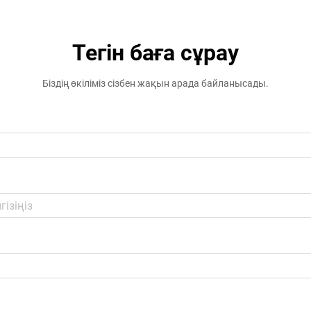
Тегін баға сұрау
Біздің өкіліміз сізбен жақын арада байланысады.