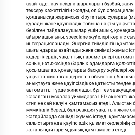
азайтады, қауіпсіздік шараларын бұзбай, жаяу
айналмалы қақпа
тексеру қажеттілігін жояды, ол бұл операция
қолданысқа жарамсыз кіруге тырысуларды (мыса
дом
құрады және қауіпсіздік тобына нақты уақытт
кор
берілген пайдаланушылар үшін ашық, қонақа
айырмашылығы, speedlane жүйелері көрініс сыз
интеграцияланады. Энергия тиімділігін қамта
шығындарды азайтады және сенімді жұмыс істеу
кедергілердің уақыттық параметрлері автоматт
соның нәтижесінде барлық адамдарға қолжетім
қосымшалар, қонақтарды басқару жүйелері жән
уақытта жиналған деректер объектінің басшыла
анықтауға және қауіпсіздікке қатысты тенденц
автоматты түрде жиналады, бұл тез эвакуацияғ
жасалған нұсқалар ұйымдарға LED акцентті жа
стиліне сай келуін қамтамасыз етеді. Алыстан 
мүмкіндік береді, бұл реакция уақытын және 
жағдайларда сенімді жұмыс істеуді қамтамасыз
салыстырғанда қауіпсіздік қызметкерлерінің 
жоғары қайтарымдылық қамтамасыз етеді.