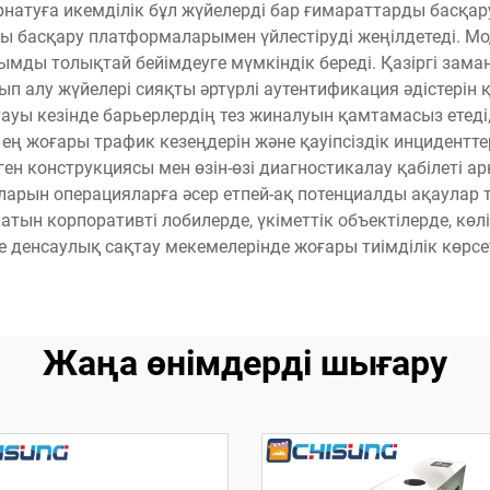
натуға икемділік бұл жүйелерді бар ғимараттарды басқар
 басқару платформаларымен үйлестіруді жеңілдетеді. Мо
мды толықтай бейімдеуге мүмкіндік береді. Қазіргі заман
нып алу жүйелері сияқты әртүрлі аутентификация әдістері
уы кезінде барьерлердің тез жиналуын қамтамасыз етеді, 
, ең жоғары трафик кезеңдерін және қауіпсіздік инцидент
лген конструкциясы мен өзін-өзі диагностикалау қабілеті 
арын операцияларға әсер етпей-ақ потенциалды ақаулар 
латын корпоративті лобилерде, үкіметтік объектілерде, көл
е денсаулық сақтау мекемелерінде жоғары тиімділік көрсет
Жаңа өнімдерді шығару