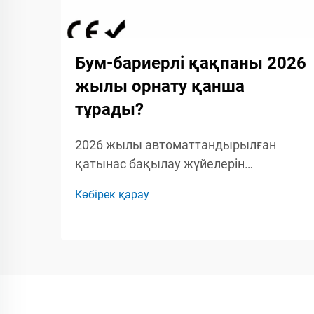
Бум-бариерлі қақпаны 2026
жылы орнату қанша
тұрады?
2026 жылы автоматтандырылған
қатынас бақылау жүйелерін
жоспарлайтын құрылыс
Көбірек қарау
басқарушылары, қауіпсіздік
мамандары мен кәсіпкерлер үшін бум-
бариерлік қақпақты орнатудың толық
шығын құрылымын түсіну маңызды.
Бум-бариерлік қақпаққа...