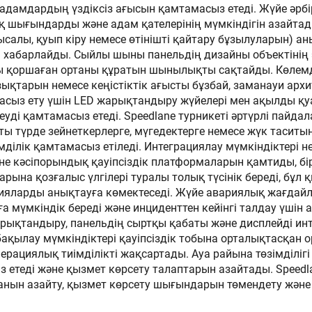
 адамдардың үздіксіз ағысын қамтамасыз етеді. Жүйе әрбір
ыстықтай
бойынша дайынд
лық шығындарды және адам қателерінің мүмкіндігін азайта
лы, қуып кіру немесе өтінішті қайтару бұзылуларын) аны
алақталған парақ
тік бұрыш
а хабарлайды. Сыйлы шыны панельдің дизайны объектінің 
пус, құйма темір
сы қоршаған ортаны құратын шынылықты сақтайды. Көлемд
ықтарын немесе кеңістіктік ағысты бұзбай, заманауи арх
механизмі
масыз ету үшін LED жарықтандыру жүйелері мен ақылды қ
ді қамтамасыз етеді. Speedlane турникеті әртүрлі пайдал
ы түрде зейнеткерлерге, мүгедектерге немесе жүк таситын
ділік қамтамасыз етіледі. Интеграциялау мүмкіндіктері н
е кәсіпорындық қауіпсіздік платформаларын қамтиды, бі
рына қозғалыс үлгілері туралы толық түсінік береді, бұ
ияларды анықтауға көмектеседі. Жүйе авариялық жағдайла
а мүмкіндік береді және инциденттен кейінгі талдау үшін
рықтандыру, панельдің сыртқы қабаты және дисплейді инт
бақылау мүмкіндіктері қауіпсіздік тобына орталықтасқан 
операциялық тиімділікті жақсартады. Ауа райына төзімді
 етеді және қызмет көрсету талаптарын азайтады. Speedlan
санын азайту, қызмет көрсету шығындарын төмендету және