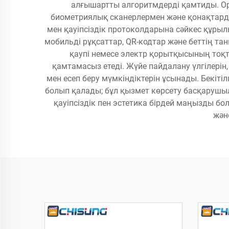
алғышартты алгоритмдерді қамтиды. Ор
биометриялық сканерлермен және қонақтарды
мен қауіпсіздік протоколдарына сәйкес құрылы
мобильді рұқсаттар, QR-кодтар және беттің та
қаупі немесе электр қорытқысының тоқта
қамтамасыз етеді. Жүйе пайдалану үлгілерін
мен есеп беру мүмкіндіктерін ұсынады. Бекіті
болып қалады; бұл қызмет көрсету басқарушыл
қауіпсіздік пен эстетика бірдей маңызды бо
жән