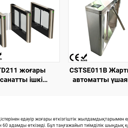
TD211 жоғары
CSTSE011B Жарт
санатты ішкі
автоматты үша
стіктерге арналған
триподты турни
ылдамдықты
1000 мм ұзынд
ағыш қақпа, өзі
250 мм ені х 96
леген қозғалтқыш,
биіктік Тұтынуш
әдістерінен едәуір жоғары өткізгіштік жылдамдықтарымен е
н 60 адамды өткізеді. Бұл таңғажайып тиімділік шыңдық 
мірден жасалған
үшін тапсыр