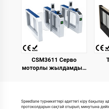
CSM3611 Серво
моторлы жылдамдық
қақпасы
кеңі
L1700xW210xH1000
ж
мм Суық тартылған
айд
болат 18-Инфрақызыл
әзір
Speedlane турникеттері әдеттегі кіру бақылау 
протоколдарын сақтай отырып, минутына дейі
AFC Кіру бақылауы
те