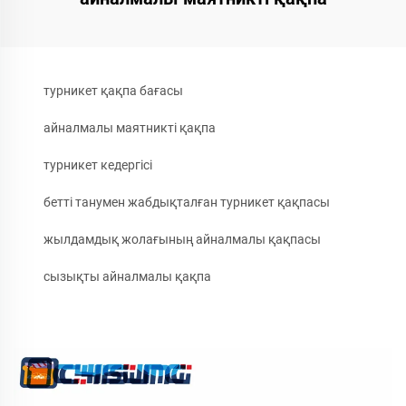
турникет қақпа бағасы
айналмалы маятникті қақпа
турникет кедергісі
бетті танумен жабдықталған турникет қақпасы
жылдамдық жолағының айналмалы қақпасы
сызықты айналмалы қақпа