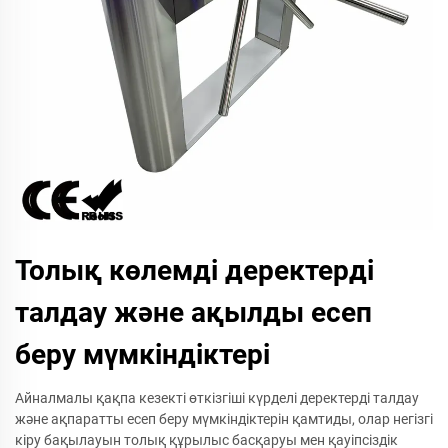
Толық көлемді деректерді
талдау және ақылды есеп
беру мүмкіндіктері
Айналмалы қақпа кезекті өткізгіші күрделі деректерді талдау
және ақпаратты есеп беру мүмкіндіктерін қамтиды, олар негізгі
кіру бақылауын толық құрылыс басқаруы мен қауіпсіздік