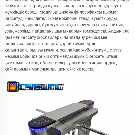
сезімтал электронды құрылғылардың қызуынан қорғауға
мүмкіндік береді. Модульді дизайн философиясы қызмет
көрсетуді жеңілдетеді және компоненттерді ауыстыруды
ыңғайландырады, бұл жұмыс тоқтатылу уақытын азайтып,
ұзақ мерзімді пайдалану шығындарын төмендетеді. Алдын ала
қызмет көрсету жоспарлары пайдалану режимі мен
экологиялық факторларға қарай тиімді түрде
қалыптастырылуы мүмкін, осылайша жүйенің жұмыс істеу
мерзімі бойында оның оптималды жұмыс көрсеткіштерін
қамтамасыз етіп, объект иелері үшін инвестициялардың
қайтарымын максималды деңгейге көтереді.