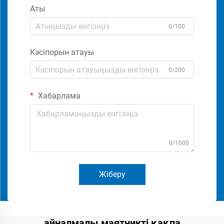
Аты
0/100
Кәсіпорын атауы
0/200
Хабарлама
0/1000
Жіберу
айналмалы маятникті қақпа