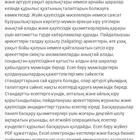
және әртүрлі уақыт аралықтары немесе арнайы шаралар
кезінде құрылыс қуатының талаптарын болжауға
көмектеседі. Жүйе қауіпсіздік мәселелерін немесе саясат
бұзушылықтарын көрсетуі мүмкін ерекше кіру үлгілерін
анықтай алады және қауіпсіздік қызметкерлерінің қарауы
үшін автоматты түрде хабарламалар құрады. Пайдаланушы
әрекеттерін талдау қосылу (tailgating) әрекеттерін, өте ұзақ
уақыт бойы қалуын немесе қайталанатын сәтсіз кіру
әрекеттерін сияқты аномалияларды анықтай алады,
сондықтан қауіпсіздікке қатысты алдын-ала шаралар
қабылдауға мүмкіндік береді. Есеп беру мүмкіндіктерін
қолданушылардың қажеттіліктері мен сәйкестік
стандарттарына сай құруға болады, олар әртүрлі ұйымдық
талаптарға сәйкес нақты есептерді құруға мүмкіндік береді.
Стандартты есептерге күндік, апталық және айлық кіру
қорытындылары, пайдаланушы әрекеттерінің журналы және
қауіпсіздік инциденттері туралы есептер кіреді. Басқарушылар
панелі басқару қызметкерлері үшін жоғары деңгейлі шолу
ақпаратын ұсынады, ал егжейлі операциялық есептер
күнделікті құрылыс басқаруын қолдайды. Есеп беру жүйесі
PDF құжаттары, Excel электронды кестелері және басқа бизнес
жүйелерімен интеграция үшін тікелей дерекқордан экспорттау