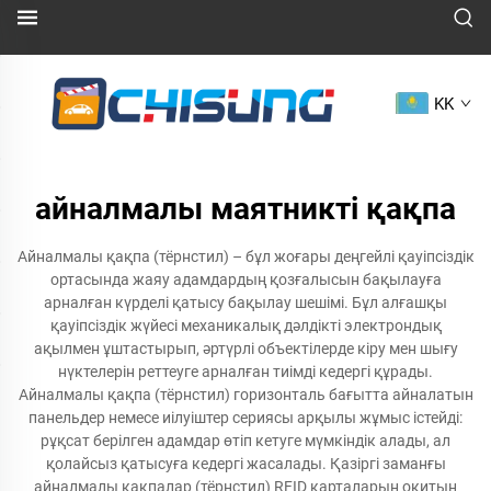
KK
айналмалы маятникті қақпа
Айналмалы қақпа (тёрнстил) – бұл жоғары деңгейлі қауіпсіздік
ортасында жаяу адамдардың қозғалысын бақылауға
арналған күрделі қатысу бақылау шешімі. Бұл алғашқы
қауіпсіздік жүйесі механикалық дәлдікті электрондық
ақылмен ұштастырып, әртүрлі объектілерде кіру мен шығу
нүктелерін реттеуге арналған тиімді кедергі құрады.
Айналмалы қақпа (тёрнстил) горизонталь бағытта айналатын
панельдер немесе иілуіштер сериясы арқылы жұмыс істейді:
рұқсат берілген адамдар өтіп кетуге мүмкіндік алады, ал
қолайсыз қатысуға кедергі жасалады. Қазіргі заманғы
айналмалы қақпалар (тёрнстил) RFID карталарын оқитын