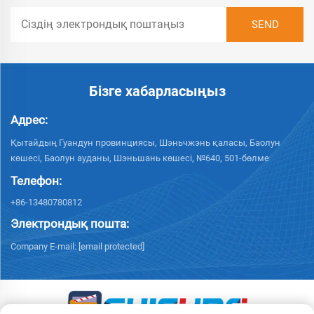
Бізге хабарласыңыз
Адрес:
Қытайдың Гуандун провинциясы, Шэньчжэнь қаласы, Баолун
көшесі, Баолун ауданы, Шэньшань көшесі, №640, 501-бөлме
Телефон:
+86-13480780812
Электрондық пошта:
Company E-mail:
[email protected]