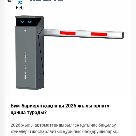
02
Feb
Бум-бариерлі қақпаны 2026 жылы орнату
қанша тұрады?
2026 жылы автоматтандырылған қатынас бақылау
жүйелерін жоспарлайтын құрылыс басқарушылары,