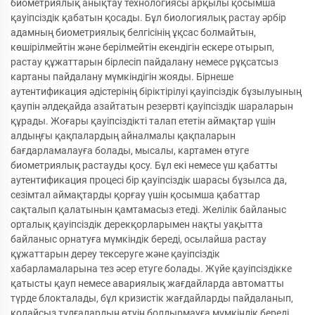
биометриялық анықтау технологиясы арқылы қосымша
қауіпсіздік қабатын қосады. Бұл биологиялық растау әрбір
адамның биометриялық белгісінің ұқсас болмайтын,
көшірілмейтін және берілмейтін екендігін ескере отырып,
растау құжаттарын бірлесіп пайдалану немесе рұқсатсыз
картаны пайдалану мүмкіндігін жояды. Бірнеше
аутентификация әдістерінің біріктірілуі қауіпсіздік бұзылуының
қаупін әлдеқайда азайтатын резервті қауіпсіздік шараларын
құрады. Жоғары қауіпсіздікті талап ететін аймақтар үшін
алдыңғы қақпалардың айналмалы қақпаларын
бағдарламалауға болады, мысалы, картамен өтуге
биометриялық растауды қосу. Бұл екі немесе үш қабатты
аутентификация процесі бір қауіпсіздік шарасы бұзылса да,
сезімтал аймақтарды қорғау үшін қосымша қабаттар
сақталып қалатынын қамтамасыз етеді. Желілік байланыс
орталық қауіпсіздік дерекқорларымен нақты уақытта
байланыс орнатуға мүмкіндік береді, осылайша растау
құжаттарын дереу тексеруге және қауіпсіздік
хабарламаларына тез әсер етуге болады. Жүйе қауіпсіздікке
қатысты қауп немесе авариялық жағдайларда автоматты
түрде блокталады, бұл кризистік жағдайларды пайдаланып,
қолайсыз тұлғалардың өтуін болдырмауға мүмкіндік береді.