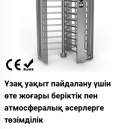
Ұзақ уақыт пайдалану үшін
өте жоғары беріктік пен
атмосфералық әсерлерге
төзімділік