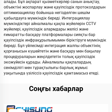
алады. Бұл ақпарат қызметкерлер санын анықтау,
объектіні жоспарлау және қауіпсіздік протоколдарын
оптимизациялау бойынша негізделген шешім
қабылдауға мүмкіндік береді. Интеграциялау
мүмкіндіктері айналмалы қақпа жүйелерін CCTV
жүйелері, қауіпсіздік алармдары желісі және
ғимаратты басқару платформалары сияқты бар
қауіпсіздік инфрақұрылымымен біріктіруге мүмкіндік
береді. Бұл үйлесімді интеграция жалпы объектінің
қорғанысын күшейтетін және басқару мен бақылау
процедураларын жеңілдететін толық қауіпсіздік
экожүйесін құрады. Айналмалы қақпалардың
сенімділігі мен тұрақтылығы барлық жұмыс
уақытында үзіліссіз қауіпсіздік қамтамасыз етеді.
Соңғы хабарлар