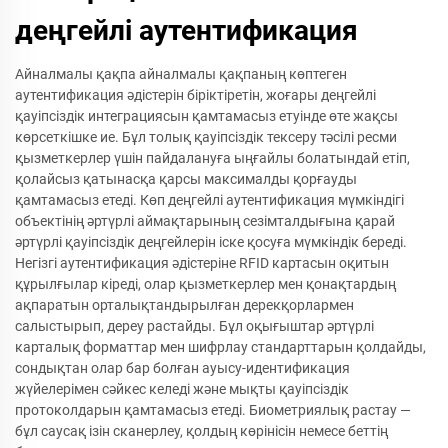
деңгейлі аутентификация
Айналмалы қақпа айналмалы қақпаның көптеген
аутентификация әдістерін біріктіретін, жоғары деңгейлі
қауіпсіздік интеграциясын қамтамасыз етуінде өте жақсы
көрсеткішке ие. Бұл толық қауіпсіздік тексеру тәсілі ресми
қызметкерлер үшін пайдалануға ыңғайлы болатындай етіп,
қолайсыз қатынасқа қарсы максималды қорғауды
қамтамасыз етеді. Көп деңгейлі аутентификация мүмкіндігі
объектінің әртүрлі аймақтарының сезімталдығына қарай
әртүрлі қауіпсіздік деңгейлерін іске қосуға мүмкіндік береді.
Негізгі аутентификация әдістеріне RFID картасын оқитын
құрылғылар кіреді, олар қызметкерлер мен қонақтардың
ақпаратын орталықтандырылған дерекқорлармен
салыстырып, дереу растайды. Бұл оқығыштар әртүрлі
карталық форматтар мен шифрлау стандарттарын қолдайды,
сондықтан олар бар болған ауысу-идентификация
жүйелерімен сәйкес келеді және мықты қауіпсіздік
протоколдарын қамтамасыз етеді. Биометриялық растау —
бұл саусақ ізін сканерлеу, қолдың көрінісін немесе беттің