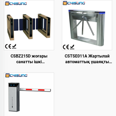
CSBZ215D жоғары
CSTSE011A Жартылай
санатты ішкі
автоматтық үшаяқты
кеңістіктерге арналған
триподты турникет 1200
жылдамдықты
мм ұзындық х 245 мм
айдағыш қақпа, өзі
ені х 980 мм биіктік LED
әзірлеген қозғалтқыш,
жолағы бар ені
темірден жасалған
үлкейтілген шығыңқы
ыстықтай
дизайн
домалақталған парақ
корпус, құйма темір
механизмі