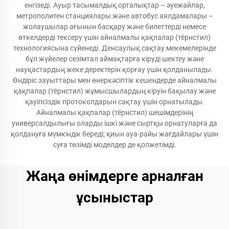
енгізеді. Ауыр тасымалдық орталықтар – әуежайлар,
метрополитен станциялары және автобус аялдамалары –
жолаушылар ағынын басқару және билеттерді немесе
өткелдерді тексеру үшін айналмалы қақпалар (тёрнстил)
технологиясына сүйенеді. Денсаулық сақтау мекемелерінде
бұл жүйелер сезімтал аймақтарға кіруді шектеу және
науқастардың жеке деректерін қорғау үшін қолданылады.
Өндіріс зауыттары мен өнеркәсіптік кешендерде айналмалы
қақпалар (тёрнстил) жұмысшылардың кіруін бақылау және
қауіпсіздік протоколдарын сақтау үшін орнатылады.
Айналмалы қақпалар (тёрнстил) шешімдерінің
универсалдылығы оларды ішкі және сыртқы орнатуларға да
қолдануға мүмкіндік береді; қиын ауа-райы жағдайлары үшін
суға төзімді моделдер де қолжетімді.
Жаңа өнімдерге арналған
ұсыныстар