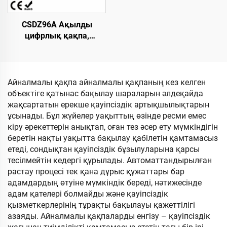
CSDZ96A Ақылды
цифрлық қақпа,
қозғалтқышы тұрақты
токтың щеткалы емес
түрі, адамсыз паркинг
операциялары үшін
Айналмалы қақпа айналмалы қақпаның кез келген
объектіге қатынас бақылау шараларын әлдеқайда
жақсартатын ерекше қауіпсіздік артықшылықтарын
ұсынады. Бұл жүйелер уақыттың өзінде ресми емес
кіру әрекеттерін анықтап, оған тез әсер ету мүмкіндігін
беретін нақты уақытта бақылау қабілетін қамтамасыз
етеді, сондықтан қауіпсіздік бұзылуларына қарсы
тесілмейтін кедергі құрылады. Автоматтандырылған
растау процесі тек қана дұрыс құжаттары бар
адамдардың өтуіне мүмкіндік береді, нәтижесінде
адам қателері болмайды және қауіпсіздік
қызметкерлерінің тұрақты бақылауы қажеттілігі
азаяды. Айналмалы қақпаларды енгізу – қауіпсіздік