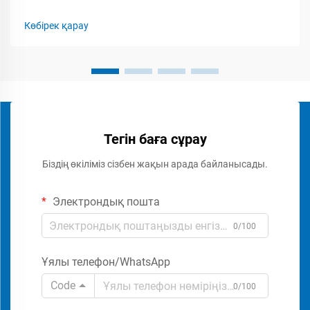
қауіпсіздік мамандары мен кәсіпкерлер үшін бум-
бариерлік қақпақты орнатудың толық шығын
Көбірек қарау
құрылымын түсіну маңызды. Бум-бариерлік қақпаққа...
Тегін баға сұрау
Біздің өкіліміз сізбен жақын арада байланысады.
Электрондық пошта
0/100
Ұялы телефон/WhatsApp
Code
0/100