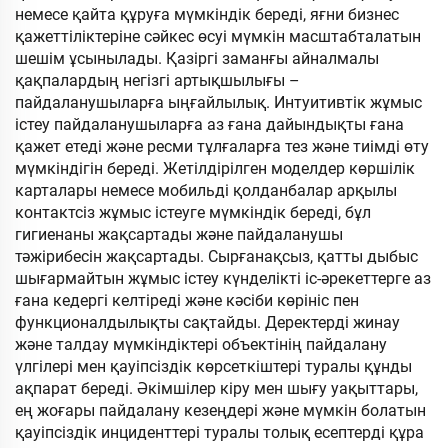
немесе қайта құруға мүмкіндік береді, яғни бизнес
қажеттіліктеріне сәйкес өсуі мүмкін масштабталатын
шешім ұсынылады. Қазіргі заманғы айналмалы
қақпалардың негізгі артықшылығы –
пайдаланушыларға ыңғайлылық. Интуитивтік жұмыс
істеу пайдаланушыларға аз ғана дайындықты ғана
қажет етеді және ресми тұлғаларға тез және тиімді өту
мүмкіндігін береді. Жетілдірілген моделдер көршілік
карталары немесе мобильді қолданбалар арқылы
контактсіз жұмыс істеуге мүмкіндік береді, бұл
гигиенаны жақсартады және пайдаланушы
тәжірибесін жақсартады. Сырғанақсыз, қатты дыбыс
шығармайтын жұмыс істеу күнделікті іс-әрекеттерге аз
ғана кедергі келтіреді және кәсіби көрініс пен
функционалдылықты сақтайды. Деректерді жинау
және талдау мүмкіндіктері объектінің пайдалану
үлгілері мен қауіпсіздік көрсеткіштері туралы құнды
ақпарат береді. Әкімшілер кіру мен шығу уақыттары,
ең жоғары пайдалану кезеңдері және мүмкін болатын
қауіпсіздік инциденттері туралы толық есептерді құра