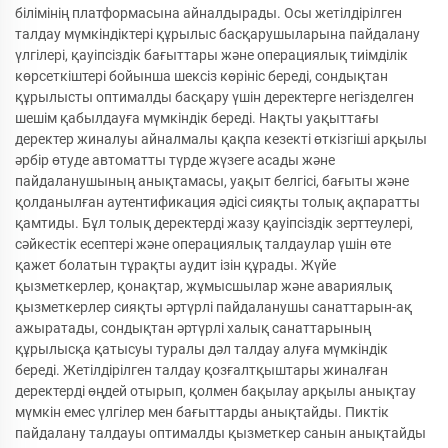
білімінің платформасына айналдырады. Осы жетілдірілген
талдау мүмкіндіктері құрылыс басқарушыларына пайдалану
үлгілері, қауіпсіздік бағыттары және операциялық тиімділік
көрсеткіштері бойынша шексіз көрініс береді, сондықтан
құрылысты оптималды басқару үшін деректерге негізделген
шешім қабылдауға мүмкіндік береді. Нақты уақыттағы
деректер жиналуы айналмалы қақпа кезекті өткізгіші арқылы
әрбір өтуде автоматты түрде жүзеге асады және
пайдаланушының анықтамасы, уақыт белгісі, бағыты және
қолданылған аутентификация әдісі сияқты толық ақпаратты
қамтиды. Бұл толық деректерді жазу қауіпсіздік зерттеулері,
сәйкестік есептері және операциялық талдаулар үшін өте
қажет болатын тұрақты аудит ізін құрады. Жүйе
қызметкерлер, қонақтар, жұмысшылар және авариялық
қызметкерлер сияқты әртүрлі пайдаланушы санаттарын-ақ
ажыратады, сондықтан әртүрлі халық санаттарының
құрылысқа қатысуы туралы дәл талдау алуға мүмкіндік
береді. Жетілдірілген талдау қозғалтқыштары жиналған
деректерді өңдей отырып, қолмен бақылау арқылы анықтау
мүмкін емес үлгілер мен бағыттарды анықтайды. Пиктік
пайдалану талдауы оптималды қызметкер санын анықтайды