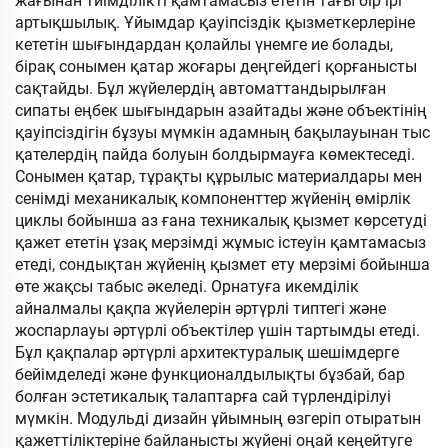
жағынан тиімділікті қамтамасыз ететін тағы бір ірі
артықшылық. Ұйымдар қауіпсіздік қызметкерлеріне
кететін шығындардан қолайлы үнемге ие болады,
бірақ сонымен қатар жоғары деңгейдегі қорғанысты
сақтайды. Бұл жүйелердің автоматтандырылған
сипаты еңбек шығындарын азайтады және объектінің
қауіпсіздігін бұзуы мүмкін адамның бақылауынан тыс
қателердің пайда болуын болдырмауға көмектеседі.
Сонымен қатар, тұрақты құрылыс материалдары мен
сенімді механикалық компоненттер жүйенің өмірлік
циклы бойынша аз ғана техникалық қызмет көрсетуді
қажет ететін ұзақ мерзімді жұмыс істеуін қамтамасыз
етеді, сондықтан жүйенің қызмет ету мерзімі бойынша
өте жақсы табыс әкеледі. Орнатуға икемділік
айналмалы қақпа жүйелерін әртүрлі типтегі және
жоспарлауы әртүрлі объектілер үшін тартымды етеді.
Бұл қақпалар әртүрлі архитектуралық шешімдерге
бейімделеді және функционалдылықты бұзбай, бар
болған эстетикалық талаптарға сай түрлендірілуі
мүмкін. Модульді дизайн ұйымның өзгеріп отыратын
қажеттіліктеріне байланысты жүйені оңай кеңейтуге