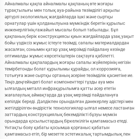
Айналмалы қақпа айналмалы қақпаның өте жоғары
тұрақтылығы мен толық ауа-райына төзімділігі арқылы
әртүрлі экологиялық жағдайларда ішкі және сыртқы
орнатулар үшін қолданылуына мүмкіндік беретін құрылыс
инженерлігінің ғажайып мысалы болып табылады. Бұл
қақпаның берік конструкциясы қиын жағдайларда ұзақ уақыт
бойы үздіксіз жұмыс істеуге төзімді, сапалы материалдардан
жасалған, сонымен қатар ұзақ мерзімді пайдалану кезінде
оптималды жұмыс көрсеткіштерін сақтауға қабілетті.
Айналмалы қақпалардың жоғары сапалы жүйелерінің негізін
темірбетонды болат құрылымы құрайды, ол коррозияға,
тотығуға және сыртқы ортаның әсеріне төзімділік қасиетіне ие.
Теңіз деңгейіндегі болат компоненттері тұзды ауа мен
ылғалдың металл инфрақұрылымға қатты әсер ететін
жағалаулық аймақтарда да ұзақ мерзімді пайдалануға
кепілдік береді. Дәлдікпен орындалған дәнекерлеу әдістері мен
жетілдірілген өндірістік технологиялар ылғал немесе ластанған
заттардың конструкциялық бекемділікті бұзуы мүмкін
орындарда қосылыстардың біркелкілігін қамтамасыз етеді.
Ұнтақты бояу қабаты қосымша қорғаныс қабатын
қамтамасыз етіп, бір мезетте эстетикалық тартымдылық пен