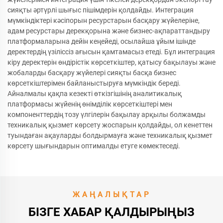
сияқты әртүрлі шығыс пішімдерін қолдайды. Интеграция
мүмкіндіктері кәсіпорын ресурстарын басқару жүйелеріне,
адам ресурстары дерекқорына және бизнес-ақпараттандыру
платформаларына дейін кеңейеді, осылайша ұйым ішінде
деректердің үзіліссіз ағысын қамтамасыз етеді. Бұл интеграция
кіру деректерін өндірістік көрсеткіштер, қатысу бақылауы және
жобаларды басқару жүйелері сияқты басқа бизнес
көрсеткіштерімен байланыстыруға мүмкіндік береді.
Айналмалы қақпа кезекті өткізгішінің аналитикалық
платформасы жүйенің өнімділік көрсеткіштері мен
компоненттердің тозу үлгілерін бақылау арқылы болжамды
техникалық қызмет көрсету жоспарын қолдайды, ол кенеттен
туындаған ақауларды болдырмауға және техникалық қызмет
көрсету шығындарын оптималды етуге көмектеседі.
ЖАҢАЛЫҚТАР
БІЗГЕ ХАБАР ҚАЛДЫРЫҢЫЗ