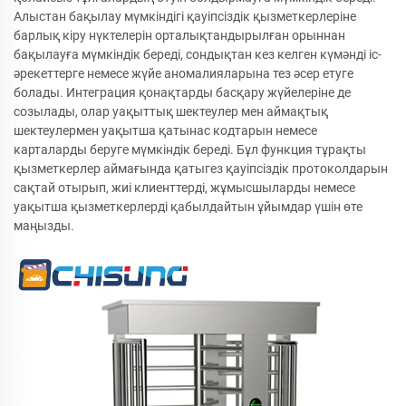
Алыстан бақылау мүмкіндігі қауіпсіздік қызметкерлеріне
барлық кіру нүктелерін орталықтандырылған орыннан
бақылауға мүмкіндік береді, сондықтан кез келген күмәнді іс-
әрекеттерге немесе жүйе аномалияларына тез әсер етуге
болады. Интеграция қонақтарды басқару жүйелеріне де
созылады, олар уақыттық шектеулер мен аймақтық
шектеулермен уақытша қатынас кодтарын немесе
карталарды беруге мүмкіндік береді. Бұл функция тұрақты
қызметкерлер аймағында қатыгез қауіпсіздік протоколдарын
сақтай отырып, жиі клиенттерді, жұмысшыларды немесе
уақытша қызметкерлерді қабылдайтын ұйымдар үшін өте
маңызды.