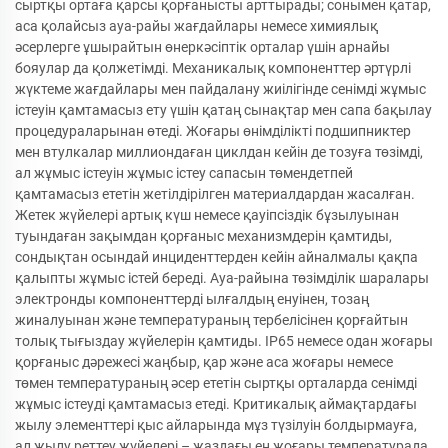
сыртқы ортаға қарсы қорғанысты арттырады; сонымен қатар,
аса қолайсыз ауа-райы жағдайлары немесе химиялық
әсерлерге ұшырайтын өнеркәсіптік орталар үшін арнайы
бояулар да қолжетімді. Механикалық компоненттер әртүрлі
жүктеме жағдайлары мен пайдалану жиілігінде сенімді жұмыс
істеуін қамтамасыз ету үшін қатаң сынақтар мен сапа бақылау
процедураларынан өтеді. Жоғары өнімділікті подшипниктер
мен втулкалар миллиондаған циклдан кейін де тозуға төзімді,
ал жұмыс істеуін жұмыс істеу сапасын төмендетпей
қамтамасыз ететін жетілдірілген материалдардан жасалған.
Жетек жүйелері артық күш немесе қауіпсіздік бұзылуынан
туындаған зақымдан қорғаныс механизмдерін қамтиды,
сондықтан осындай инциденттерден кейін айналмалы қақпа
қалыпты жұмыс істей береді. Ауа-райына төзімділік шаралары
электронды компоненттерді ылғалдың енуінен, тозаң
жиналуынан және температураның тербелісінен қорғайтын
толық тығыздау жүйелерін қамтиды. IP65 немесе одан жоғары
қорғаныс дәрежесі жаңбыр, қар және аса жоғары немесе
төмен температураның әсер ететін сыртқы орталарда сенімді
жұмыс істеуді қамтамасыз етеді. Критикалық аймақтардағы
жылу элементтері қыс айларында мұз түзілуін болдырмауға,
ал жылу реттеу жүйелері – жаздағы ең жоғары температурада