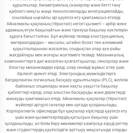
құрылғылар, биометриялық сканерлер және бетті тану
қабілеті сияқты жаңа технологияларды интеграциялайды,
осылайша ыңғайлы әрі қауіпсіз өту қамтамасыз етіледі.
Айналмалы қақпаның (тёрнстил) негізгі қызметі – әрбір жеке
адамның өтуін бақылайтын және тіркеуші бақылау нүктелерін
құруға бағытталған. Бұл жүйелер төзімді конструкциялық
материалдардан – мысалы, штайнс-болат пен алюминий
қорытпаларынан жасалған, сондықтан олар ауа-райы
жағдайлары мен жоғары жүктемеге төзімді. Механикалық
компоненттерге дәл жасалған қозғалтқыштар, сенсорлар және
блоктау механизмдері кіреді, олар сенімді жұмыс істеу үшін
бірлесіп әрекет етеді. Электрондық мүмкіндіктерге
бағдарланған логикалық басқару құрылғылары (PLC), желілік
байланыс опциялары және нақты уақытта бақылау
қабілеттері кіреді, олар алыстан басқаруды және деректерді
жинауды қамтамасыз етеді. Айналмалы қақпалар (тёрнстил)
жүйелері әртүрлі салалар мен ортада қолданылады.
Корпоративтік офислерде бұл қақпалар кірістерді қауіпсіз ету
үшін және қызметкерлердің қатысуын бақылау үшін
қолданылады, ал білім беру мекемелері кампусқа кіруді реттеу
және студенттердің қауіпсіздігін арттыру мақсатында оларды