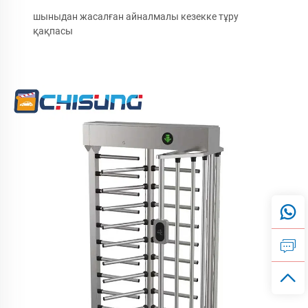
шыныдан жасалған айналмалы кезекке тұру
қақпасы