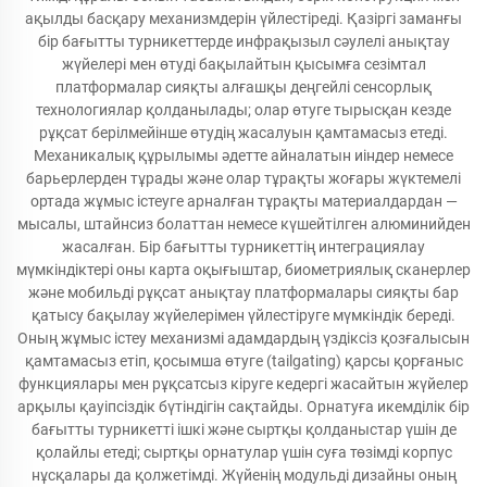
ақылды басқару механизмдерін үйлестіреді. Қазіргі заманғы
бір бағытты турникеттерде инфрақызыл сәулелі анықтау
жүйелері мен өтуді бақылайтын қысымға сезімтал
платформалар сияқты алғашқы деңгейлі сенсорлық
технологиялар қолданылады; олар өтуге тырысқан кезде
рұқсат берілмейінше өтудің жасалуын қамтамасыз етеді.
Механикалық құрылымы әдетте айналатын иіндер немесе
барьерлерден тұрады және олар тұрақты жоғары жүктемелі
ортада жұмыс істеуге арналған тұрақты материалдардан —
мысалы, штайнсиз болаттан немесе күшейтілген алюминийден
жасалған. Бір бағытты турникеттің интеграциялау
мүмкіндіктері оны карта оқығыштар, биометриялық сканерлер
және мобильді рұқсат анықтау платформалары сияқты бар
қатысу бақылау жүйелерімен үйлестіруге мүмкіндік береді.
Оның жұмыс істеу механизмі адамдардың үздіксіз қозғалысын
қамтамасыз етіп, қосымша өтуге (tailgating) қарсы қорғаныс
функциялары мен рұқсатсыз кіруге кедергі жасайтын жүйелер
арқылы қауіпсіздік бүтіндігін сақтайды. Орнатуға икемділік бір
бағытты турникетті ішкі және сыртқы қолданыстар үшін де
қолайлы етеді; сыртқы орнатулар үшін суға төзімді корпус
нұсқалары да қолжетімді. Жүйенің модульді дизайны оның