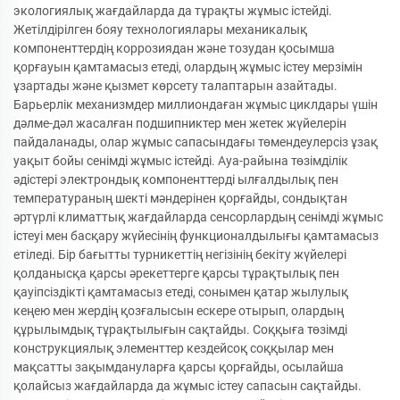
экологиялық жағдайларда да тұрақты жұмыс істейді.
Жетілдірілген бояу технологиялары механикалық
компоненттердің коррозиядан және тозудан қосымша
қорғауын қамтамасыз етеді, олардың жұмыс істеу мерзімін
ұзартады және қызмет көрсету талаптарын азайтады.
Барьерлік механизмдер миллиондаған жұмыс циклдары үшін
дәлме-дәл жасалған подшипниктер мен жетек жүйелерін
пайдаланады, олар жұмыс сапасындағы төмендеулерсіз ұзақ
уақыт бойы сенімді жұмыс істейді. Ауа-райына төзімділік
әдістері электрондық компоненттерді ылғалдылық пен
температураның шекті мәндерінен қорғайды, сондықтан
әртүрлі климаттық жағдайларда сенсорлардың сенімді жұмыс
істеуі мен басқару жүйесінің функционалдылығы қамтамасыз
етіледі. Бір бағытты турникеттің негізінің бекіту жүйелері
қолданысқа қарсы әрекеттерге қарсы тұрақтылық пен
қауіпсіздікті қамтамасыз етеді, сонымен қатар жылулық
кеңею мен жердің қозғалысын ескере отырып, олардың
құрылымдық тұрақтылығын сақтайды. Соққыға төзімді
конструкциялық элементтер кездейсоқ соққылар мен
мақсатты зақымдануларға қарсы қорғайды, осылайша
қолайсыз жағдайларда да жұмыс істеу сапасын сақтайды.