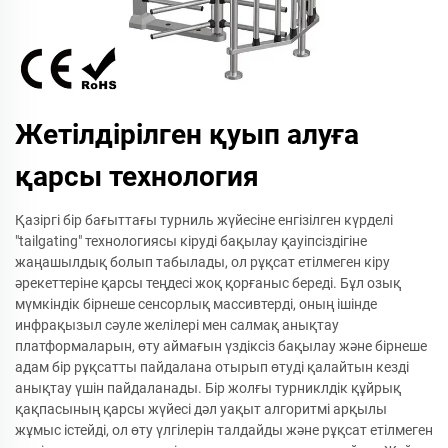
Жетілдірілген қуып алуға
қарсы технология
Қазіргі бір бағыттағы турниль жүйесіне енгізілген күрделі
"tailgating" технологиясы кіруді бақылау қауіпсіздігіне
жаңашылдық болып табылады, ол рұқсат етілмеген кіру
әрекеттеріне қарсы теңдесі жоқ қорғаныс береді. Бұл озық
мүмкіндік бірнеше сенсорлық массивтерді, оның ішінде
инфрақызыл сәуле желілері мен салмақ анықтау
платформаларын, өту аймағын үздіксіз бақылау және бірнеше
адам бір рұқсатты пайдалана отырып өтуді қалайтын кезді
анықтау үшін пайдаланады. Бір жолғы турниклдік құйрық
қақпасының қарсы жүйесі дәл уақыт алгоритмі арқылы
жұмыс істейді, ол өту үлгілерін талдайды және рұқсат етілмеген