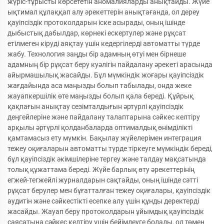
жүріс-тұрысты көрсететін аномалияларды анықтайды. Жүйе
ықтимал құлаққап алу әрекеттерін анықтағанда, ол дереу
қауіпсіздік протоколдарын іске асырады, оның ішінде
дыбыстық дабылдар, көрнекі ескертулер және рұқсат
етілмеген кіруді аяқтау үшін кедергілерді автоматты түрде
жабу. Технология заңды бір адамның өтуі мен бірнеше
адамның бір рұқсат беру куәлігін пайдалану әрекеті арасында
айырмашылық жасайды. Бұл мүмкіндік жоғары қауіпсіздік
жағдайында аса маңызды болып табылады, онда жеке
жауапкершілік өте маңызды болып қала береді. Құйрық
қақпағын анықтау сезімталдығын әртүрлі қауіпсіздік
деңгейлеріне және пайдалану талаптарына сәйкес келтіру
арқылы әртүрлі қолданбаларда оптималдық өнімділікті
қамтамасыз ету мүмкін. Бақылау жүйелерімен интеграция
тежеу оқиғаларын автоматты түрде тіркеуге мүмкіндік береді,
бұл қауіпсіздік әкімшілеріне тергеу және талдау мақсатында
толық құжаттама береді. Жүйе барлық өту әрекеттерінің
егжей-тегжейлі журналдарын сақтайды, оның ішінде сәтті
рұқсат берулер мен бұғатталған тежеу оқиғалары, қауіпсіздік
аудитін және сәйкестікті есепке алу үшін құнды деректерді
жасайды. Жауап беру протоколдарын ұйымдық қауіпсіздік
саясатына сәйкес келтіру үшін бейімдеуге болады, ол төмен