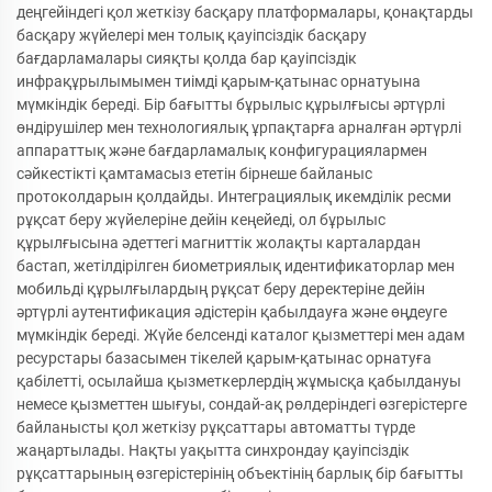
деңгейіндегі қол жеткізу басқару платформалары, қонақтарды
басқару жүйелері мен толық қауіпсіздік басқару
бағдарламалары сияқты қолда бар қауіпсіздік
инфрақұрылымымен тиімді қарым-қатынас орнатуына
мүмкіндік береді. Бір бағытты бұрылыс құрылғысы әртүрлі
өндірушілер мен технологиялық ұрпақтарға арналған әртүрлі
аппараттық және бағдарламалық конфигурациялармен
сәйкестікті қамтамасыз ететін бірнеше байланыс
протоколдарын қолдайды. Интеграциялық икемділік ресми
рұқсат беру жүйелеріне дейін кеңейеді, ол бұрылыс
құрылғысына әдеттегі магниттік жолақты карталардан
бастап, жетілдірілген биометриялық идентификаторлар мен
мобильді құрылғылардың рұқсат беру деректеріне дейін
әртүрлі аутентификация әдістерін қабылдауға және өңдеуге
мүмкіндік береді. Жүйе белсенді каталог қызметтері мен адам
ресурстары базасымен тікелей қарым-қатынас орнатуға
қабілетті, осылайша қызметкерлердің жұмысқа қабылдануы
немесе қызметтен шығуы, сондай-ақ рөлдеріндегі өзгерістерге
байланысты қол жеткізу рұқсаттары автоматты түрде
жаңартылады. Нақты уақытта синхрондау қауіпсіздік
рұқсаттарының өзгерістерінің объектінің барлық бір бағытты