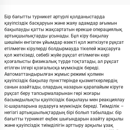
«Dolphin I» моделі. 18,5
бар біріктірілген
дюймдық жоғары
машина. 10,1 дюймдық
жарықтықтағы LCD
LED дисплей экраны
Бір бағытты турникет әртүрлі қолданыстарда
экраны
қауіпсіздік басқаруын және жаяу адамдар ағымын
бақылауды қатты жақсартатын ерекше операциялық
артықшылықтарды ұсынады. Бұл кіру бақылау
шешімін енгізген ұйымдар өзекті қол жеткізуге рұқсат
етілмеген кірулерді болдырмауда тікелей жақсаруға
қол жеткізеді, себебі жүйе рұқсат етілмеген кері
қозғалысты физикалық түрде тоқтатады, ал рұқсат
етілген ілгері қозғалысқа мүмкіндік береді.
Автоматтандырылған жұмыс режимі қолмен
қауіпсіздік бақылау пункттерінде қызметкерлердің
санын азайтады, олардың назарын қарапайым кіруге
рұқсат беру тапсырмаларынан гөрі жоғары
басымдылықты қауіпсіздік бақылауы мен реакциялау
іс-шараларына аударуға мүмкіндік береді. Тиімділік –
негізгі артықшылықтардың бірі болып табылады: бір
бағытты турникет еңбек шығындарын азайту арқылы
және қауіпсіздік тиімділігін арттыру арқылы ұзақ