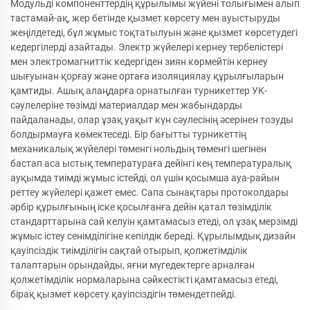
Модульді компоненттердің құрылымы жүйені толығымен алып
тастамай-ақ, жер бетінде қызмет көрсету мен ауыстыруды
жеңілдетеді, бұл жұмыс тоқтатылуын және қызмет көрсетудегі
кедергілерді азайтады. Электр жүйелері кернеу тербелістері
мен электромагниттік кедергіден зиян көрмейтін кернеу
шығуынан қорғау және ортаға изоляциялау құрылғыларын
қамтиды. Ашық алаңдарға орнатылған турникеттер УК-
сәулелеріне төзімді материалдар мен жабындарды
пайдаланады, олар ұзақ уақыт күн сәулесінің әсерінен тозуды
болдырмауға көмектеседі. Бір бағытты турникеттің
механикалық жүйелері төменгі нольдың төменгі шегінен
бастап аса ыстық температураға дейінгі кең температуралық
ауқымда тиімді жұмыс істейді, ол үшін қосымша ауа-райын
реттеу жүйелері қажет емес. Сапа сынақтары протоколдары
әрбір құрылғының іске қосылғанға дейін қатал төзімділік
стандарттарына сай келуін қамтамасыз етеді, ол ұзақ мерзімді
жұмыс істеу сенімділігіне кепілдік береді. Құрылымдық дизайн
қауіпсіздік тиімділігін сақтай отырып, қолжетімділік
талаптарын орындайды, яғни мүгедектерге арналған
қолжетімділік нормаларына сәйкестікті қамтамасыз етеді,
бірақ қызмет көрсету қауіпсіздігін төмендетпейді.