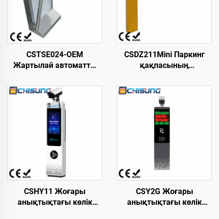
CSTSE024-OEM
CSDZ211Mini Паркинг
Жартылай автоматты
қақпасының
вертикальды үшаяқты
тосқауылы. Дөңгелек
триподты турникет 485
тіреуіш. Суытылған
мм ұзындық х 280 мм
болат. Реттелетін
ені х 980 мм биіктік
жылдамдығы мен
SUS304 материал
жоғары тұрақтылығы
бар. Шектеулі паркинг
аумағында орнатуға
арналған
CSHY11 Жоғары
CSY2G Жоғары
анықтықтағы көлік
анықтықтағы көлік
номерін тану машинасы.
номерін тану камерасы