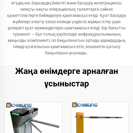
өтудің ені, барьердің биіктігі және басқару интеграциясы
сияқты нақты операциялық талаптарға сәйкес
қажеттіліктерге бейімделуін қамтамасыз етеді. Қуат басқару
жүйелері электр үзілуі кезінде үздіксіз жұмыс істеу үшін
резервті қуат мүмкіндіктерін қамтамасыз етеді. Бір бағытты
турникет — бұл толық қауіпсіздік инфрақұрылымының
маңызды компоненті, ол бақыланатын ортада адамдардың
тиімді қозғалысын қамтамасыз етіп, өлшенетін қатысу
бақылауын ұсынады.
Жаңа өнімдерге арналған
ұсыныстар