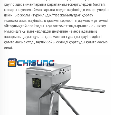
қауіпсіздік аймақтарына қарапайым ескертулерден бастап,
жоғары тәуекел аймақтарына жедел қауіпсіздік ескертулеріне
дейін. Бір жолы - турнильдің "тізе жабылудан" қорғау
технологиясы қауіпсіздік қызметкерлерінің жұмыс жүктемесін
айтарлықтай азайтады. Бұл автоматтандырылған анықтау
мүмкіндігі қызметкерлердің деңгейіне немесе адамның
назарының ауытқуына қарамастан тұрақты қауіпсіздікті
қамтамасыз етеді, тәулік бойы сенімді қорғауды қамтамасыз
етеді.