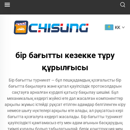
KK
бір бағытты кезекке тұру
құрылғысы
Бір бағытты турникет — бұл пешқадамдық қозғалысты бір
бағытта бақылауға және қатал қауіпсіздік протоколдарын
сақтауға арналған күрделі қатысу бақылау шешімі. Бұл
механикалық кедергі жүйесі өте дәл жасалған компоненттер
арқылы жұмыс істейді: рұқсат етілген адамдар белгіленген кіру
немесе шығу нүктелері арқылы өте алады, ал рұқсатсыз кері
бағытта қозғалуға кедергі жасалады. Бір бағытты турникет
қауіпсіздікті қамтамасыз ету мен адам ағынын басқарудың
тиімді құралы болып табылатындай, берік конструкция мен