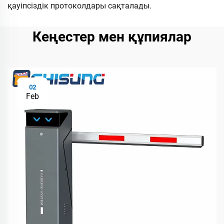
қауіпсіздік протоколдары сақталады.
Кеңестер мен құпиялар
02
Feb