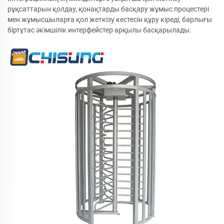
рұқсаттарын қолдау, қонақтарды басқару жұмыс процестері
мен жұмысшыларға қол жеткізу кестесін құру кіреді, барлығы
біртұтас әкімшілік интерфейстер арқылы басқарылады.