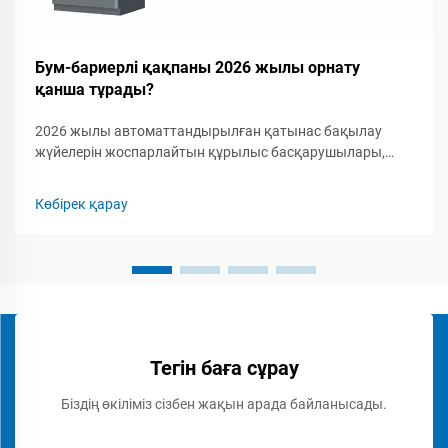
Бум-бариерлі қақпаны 2026 жылы орнату
қанша тұрады?
2026 жылы автоматтандырылған қатынас бақылау
жүйелерін жоспарлайтын құрылыс басқарушылары,
қауіпсіздік мамандары мен кәсіпкерлер үшін бум-
бариерлік қақпақты орнатудың толық шығын
Көбірек қарау
құрылымын түсіну маңызды. Бум-бариерлік қақпаққа...
Тегін баға сұрау
Біздің өкіліміз сізбен жақын арада байланысады.