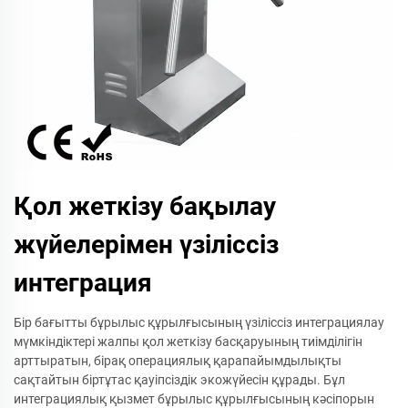
Қол жеткізу бақылау
жүйелерімен үзіліссіз
интеграция
Бір бағытты бұрылыс құрылғысының үзіліссіз интеграциялау
мүмкіндіктері жалпы қол жеткізу басқаруының тиімділігін
арттыратын, бірақ операциялық қарапайымдылықты
сақтайтын біртұтас қауіпсіздік экожүйесін құрады. Бұл
интеграциялық қызмет бұрылыс құрылғысының кәсіпорын