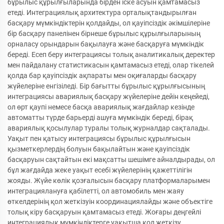
бұрылыс құрылғыларында бірден іске асуын қамтамасыз
етеді. Интеграциялық архитектура орталықтандырылған
басқару мүмкіндіктерін қолдайды, ол қауіпсіздік әкімшілеріне
бір басқару панелінен бірнеше бұрылыс құрылғыларының
орналасу орындарын бақылауға және басқаруға мүмкіндік
береді. Есеп беру интеграциясы толық аналитикалық деректер
мен пайдалану статистикасын қамтамасыз етеді, олар тікелей
қолда бар қауіпсіздік ақпараты мен оқиғаларды басқару
жүйелеріне енгізіледі. Бір бағытты бұрылыс құрылғысының
интеграциясы авариялық басқару жүйелеріне дейін кеңейеді,
ол өрт қаупі немесе басқа авариялық жағдайлар кезінде
автоматты түрде барьерді ашуға мүмкіндік береді, бірақ
авариялық қосылулар туралы толық журналдар сақталады.
Уақыт пен қатысу интеграциясы бұрылыс құрылғысын
қызметкерлердің болуын бақылайтын және қауіпсіздік
басқаруын сақтайтын екі мақсатты шешімге айналдырады, ол
бұл жағдайда жеке уақыт есебі жүйелерінің қажеттілігін
жояды. Жүйе көлік қозғалысын басқару платформаларымен
интеграциялануға қабілетті, ол автомобиль мен жаяу
өткелдерінің қол жеткізуін координациялайды және объектіге
толық кіру басқаруын қамтамасыз етеді. Жоғары деңгейлі
интеграциялық мүмкіндіктерге уақытша қол жеткізу