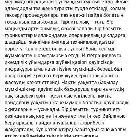
мерзімді операциялық үнем қамтамасыз етеді. Жүйе
адамдарды тез және тұрақты түрде өткізеді, қолмен
тексеру процедуралары кезінде жиі пайда болатын
тосқыныларды жояды. Тұрақтылық – тағы бір
маңызды артықшылық, себебі сапалы бір бағытты
турникеттер миллиондаған операциялық циклдарға
шыдайды және минималды техникалық қызмет
көрсету талап етеді, ол ұзақ уақыт бойы сенімді
жұмыс істеуін қамтамасыз етеді. Интеграциялауға
икемділік ұйымдарға жүйені қазіргі қауіпсіздік
инфрақұрылымына енгізуіне мүмкіндік береді, бұл
қазіргі кіруге рұқсат беру жүйелерін толық қайта
жасауды қажет етпейді. Нақты уақытта бақылау
мүмкіндіктері қауіпсіздік басқарушыларына өтудің
нақты деректерін – қозғалыс үлгілерін, пиктік
пайдалану уақытын және мүмкін болатын қауіпсіздік
оқиғаларын – ұсынады. Бір бағытты турникет өту
кезінде анық көрінетін және естілетін кері байланыс
беру арқылы пайдаланушылар тәжірибесін
жақсартады, бұл қателіктерді азайтады және жалпы
өткізу қабілетінің тиімділігін арттырады.