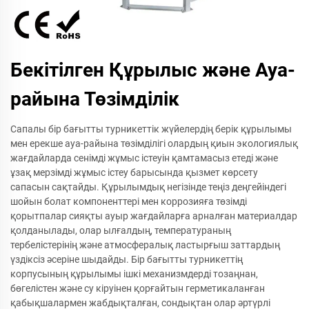
Бекітілген Құрылыс және Ауа-
райына Төзімділік
Сапалы бір бағытты турникеттік жүйелердің берік құрылымы
мен ерекше ауа-райына төзімділігі олардың қиын экологиялық
жағдайларда сенімді жұмыс істеуін қамтамасыз етеді және
ұзақ мерзімді жұмыс істеу барысында қызмет көрсету
сапасын сақтайды. Құрылымдық негізінде теңіз деңгейіндегі
шойын болат компоненттері мен коррозияға төзімді
қорытпалар сияқты ауыр жағдайларға арналған материалдар
қолданылады, олар ылғалдың, температураның
тербелістерінің және атмосфералық ластырғыш заттардың
үздіксіз әсеріне шыдайды. Бір бағытты турникеттің
корпусының құрылымы ішкі механизмдерді тозаңнан,
бөгелістен және су кіруінен қорғайтын герметикаланған
қабықшалармен жабдықталған, сондықтан олар әртүрлі