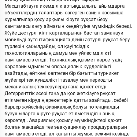
Масштабтауға икемділік артықшылығы ұйымдарға
объектілердің талаптары өзгерген сайын қосымша
құрылғылар қосу арқылы кіруге рұқсат беру
қамтамасыз ету аймағын кеңейтуіне мүмкіндік береді.
Жүйе дәстүрлі кілт карталарынан бастап заманауи
мобильді аутентификацияға дейін әртүрлі рұқсат беру
түрлерін қабылдайды, ол қауіпсіздік
технологияларының дамуымен үйлесімділікті
қамтамасыз етеді. Техникалық қызмет көрсетудің
қарапайымдылығы операциялық күрделілікті
азайтады, өйткені көптеген бір бағытты турникет
жүйелері тек күнделікті тазалау мен периодты
механикалық тексерулерді ғана қажет етеді.
Детерренттік әсері ғана да қол жеткізуге рұқсат
етілмеген кірудің әрекеттерін қатты азайтады, себебі
барьер жүйесінің физикалық болуы потенциалды
бұзушыларға кіруге рұқсат етілмегендігін анық
көрсетеді. Авариялық қосылу мүмкіндіктері қажет
болған жағдайда тез эвакуациялау процедураларын
қамтамасыз етеді, ал қалыпты жұмыс режимі кезінде