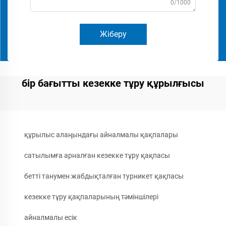
0/1000
Жіберу
бір бағытты кезекке тұру құрылғысы
құрылыс алаңындағы айналмалы қақпалары
сатылымға арналған кезекке тұру қақпасы
бетті танумен жабдықталған турникет қақпасы
кезекке тұру қақпаларының тәміншілері
айналмалы есік