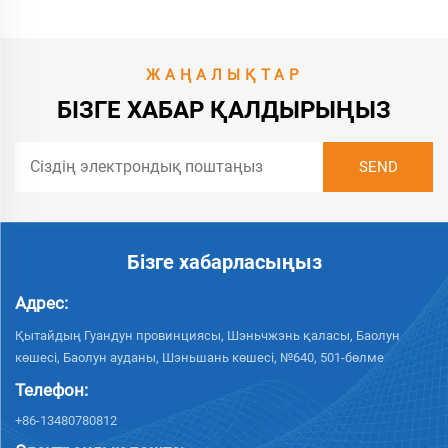
ЖАҢАЛЫҚТАР
БІЗГЕ ХАБАР ҚАЛДЫРЫҢЫЗ
Бізге хабарласыңыз
Адрес:
Қытайдың Гуандун провинциясы, Шэньчжэнь қаласы, Баолун
көшесі, Баолун ауданы, Шэньшань көшесі, №640, 501-бөлме
Телефон:
+86-13480780812